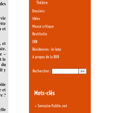
Théâtre
 des
Dossiers
 vie
Idées
tte
Masse critique
a et
Restitutio
ERR
, et
xte,
Résidences : le labo
e –
A propos de la RDR
t le
n du
il y
Rechercher :
rôle
e et
Mots-clés
re ?
•
Semaine Publie.net
elle