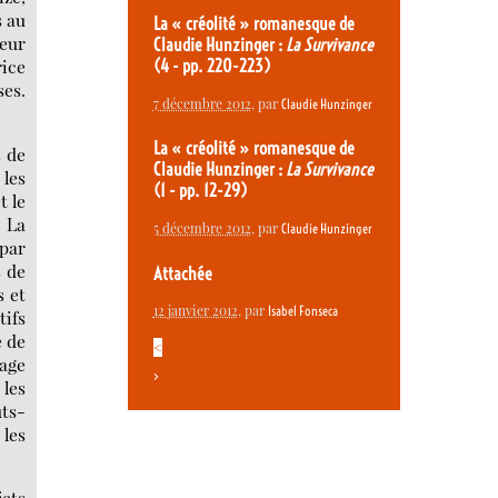
s au
La « créolité » romanesque de
reur
Claudie Hunzinger :
La Survivance
rice
(4 - pp. 220-223)
ses.
7 décembre 2012
, par
Claudie Hunzinger
La « créolité » romanesque de
s de
Claudie Hunzinger :
La Survivance
 les
(1 - pp. 12-29)
t le
 La
5 décembre 2012
, par
Claudie Hunzinger
 par
s de
Attachée
s et
12 janvier 2012
, par
Isabel Fonseca
tifs
é de
<
rage
>
 les
uts-
 les
jets