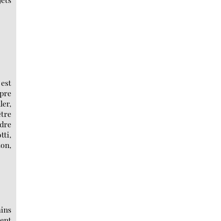
 est
mpre
ler,
être
rdre
tti,
ton,
ains
ment