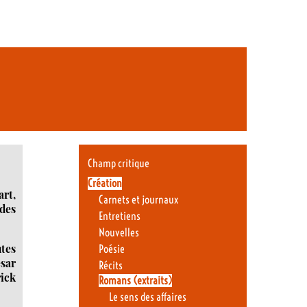
Champ critique
Création
art,
Carnets et journaux
 des
Entretiens
Nouvelles
utes
Poésie
esar
Récits
rick
Romans (extraits)
Le sens des affaires