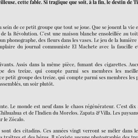
euse, cette fable. Si tragique que soit, à la fin, le destin de T
 sein de ce petit groupe que tout se joue. Que se jouent la vie e
i de la Révolution. C’est une maison blanche ensoleillée au toi
un phonographe, des fleurs dans les vases. Le jeu de la lumière
mplaire du journal communiste El Machete avec la faucille e
vivants. Assis dans la même pièce, fumant des cigarettes. Au
upe des treize, qui compte parmi ses membres les meille
ce petit groupe des treize, qui compte parmi ses membres les 
assemblés, un soir plutôt.
ente. Le monde est neuf dans le chaos régénérateur. C’est dix
hihuahua et de l’Indien du Morelos. Zapata & Villa. Les paysan
 le Zócalo.
s sont des citadins. Ces années vingt verront se mêler dans l
 traîtres et des héros. Il n’existe aucune photographie des tre