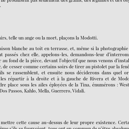
»
rs, telle un ange ou la mort, plaçons la Modotti.
aison blanche au toit en terrasse, et, même si la photographie
ont passés chez elle, appelons-les, demandons-leur d’interro
 au fond de la pièce, devant l’objectif que nous venons d’instal
r, de cesser comme certains soirs de tirer au pistolet par la fen
ils se rassemblent, et ensuite nous déciderons dans quel o
es répartir à la droite et à la gauche de Rivera et de Modo
e place sous les ailes éployées de la Tina, énumérons : Wes
os Passos, Kahlo, Mella, Guerrero, Vidali.
ettre cette cause au-dessus de leur propre existence. Cert
Même s’ils se fourvoient, tous ont en commun de n’être absolu