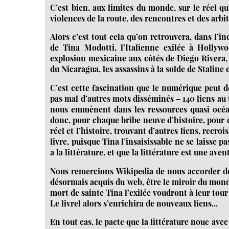
C’est bien, aux limites du monde, sur le réel qu
violences de la route, des rencontres et des arbit
Alors c’est tout cela qu’on retrouvera, dans l’i
de Tina Modotti, l’Italienne exilée à Hollywo
explosion mexicaine aux côtés de Diego Rivera, 
du Nicaragua, les assassins à la solde de Staline
C’est cette fascination que le numérique peut 
pas mal d’autres mots disséminés – 140 liens au t
nous emmènent dans les ressources quasi océan
donc, pour chaque bribe neuve d’histoire, pour c
réel et l’histoire, trouvant d’autres liens, rec
livre, puisque Tina l’insaisissable ne se laisse pas
a la littérature, et que la littérature est une aven
Nous remercions Wikipedia de nous accorder de 
désormais acquis du web, être le miroir du monde
mort de sainte Tina l’exilée voudront à leur tou
Le livrel alors s’enrichira de nouveaux liens...
En tout cas, le pacte que la littérature noue ave