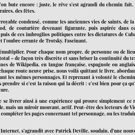
’on bute encore : juste, le rêve s’est agrandi du chemin fait,
raires, des fêtes.
ncroyable condensé, comme les anciennes vies de saints, de la
od, de couturière devenant figurante, puis aspirée dans ce
puis de ces imbroglios politiques entre les dictatures de Cub
 et l’ombre errante de Trotsky. Fascinant.
démultiplier. Pour chaque nom propre, de personne ou de lieu
otal – de façon très discrète et sans briser la continuité du te
es de Wikipedia, en langue française, espagnole ou anglais
haque route neuve prise, nous voilà quittant le livre, abordan
roisant les mêmes personnages. Et reprenant à volonté le chemi
 prendre si c’est la raison qui la décrit : c’est bien pour ça qu’
ture.
se livrer ainsi à une expérience qui prouve simplement ce 
, mais un miroir mouvant, actif. Peut-être des lecteurs de Vi
r compléter les pages concernant tel personnage, ou les tradui
c Internet, s’agrandit avec Patrick Deville, soudain, d’une nouv