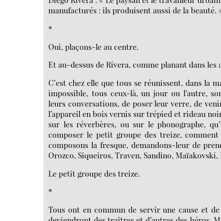
manufacturés : ils produisent aussi de la beauté. 
*
Oui, plaçons-le au centre.
Et au-dessus de Rivera, comme planant dans les ai
C’est chez elle que tous se réunissent, dans la m
impossible, tous ceux-là, un jour ou l’autre, s
leurs conversations, de poser leur verre, de venir
l’appareil en bois vernis sur trépied et rideau noi
sur les réverbères, ou sur le phonographe, qu’
composer le petit groupe des treize, comment l
composons la fresque, demandons-leur de prendr
Orozco, Siqueiros, Traven, Sandino, Maïakovski, D
Le petit groupe des treize.
*
Tous ont en commun de servir une cause et de m
deviendront des traîtres et d’autres des héros. 