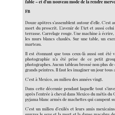
fable – et d’un nouveau mode de la rendre merveill
FB
Douze apôtres s’assemblent autour d’elle. C’est au
mort du proscrit. L’avenir de l’Art et aussi celu
terrasse. Carrelage rouge. Une machine à écrire, 
les murs blancs chaulés. Sur une table, un exe
marteau.
Il est étonnant que tous ceux-là aussi ont été 
photographie n’a été prise de ce petit gro
photographes. Aucun tableau brossé non plus de 
grands peintres. Il faut les imaginer un jour tous 
C’est à Mexico, au milieu des années vingt.
Dans cette décennie pendant laquelle tout s’inv
après l’entrée à cheval dans Mexico du métis du C
pyjama blanc armés de machettes qui campent sur
C’est un milieu d’exilés et leurs amis mexicain
œuvres le sexe et la mort et la danse macabre des