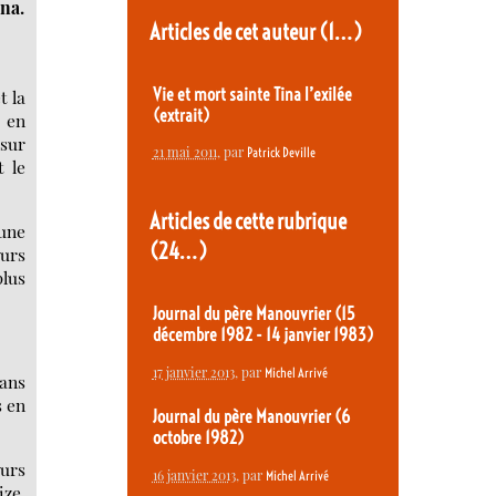
ina.
Articles de cet auteur
(1…)
Vie et mort sainte Tina l’exilée
t la
(extrait)
t en
 sur
21 mai 2011
, par
Patrick Deville
t le
Articles de cette rubrique
cune
(24…)
urs
plus
Journal du père Manouvrier (15
décembre 1982 - 14 janvier 1983)
17 janvier 2013
, par
Michel Arrivé
 ans
s en
Journal du père Manouvrier (6
octobre 1982)
eurs
16 janvier 2013
, par
Michel Arrivé
ize,