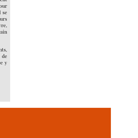
our
l se
eurs
vre,
rain
nts,
 de
re y