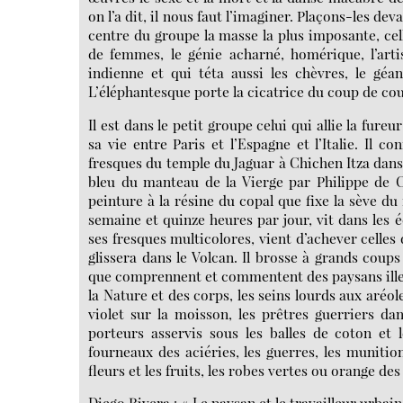
on l’a dit, il nous faut l’imaginer. Plaçons-les dev
centre du groupe la masse la plus imposante, cell
de femmes, le génie acharné, homérique, l’arti
indienne et qui téta aussi les chèvres, le géan
L’éléphantesque porte la cicatrice du coup de co
Il est dans le petit groupe celui qui allie la fur
sa vie entre Paris et l’Espagne et l’Italie. Il c
fresques du temple du Jaguar à Chichen Itza dans l
bleu du manteau de la Vierge par Philippe de 
peinture à la résine du copal que fixe la sève du
semaine et quinze heures par jour, vit dans les
ses fresques multicolores, vient d’achever celle
glissera dans le Volcan. Il brosse à grands coups
que comprennent et commentent des paysans illettr
la Nature et des corps, les seins lourds aux aréo
violet sur la moisson, les prêtres guerriers dan
porteurs asservis sous les balles de coton et l
fourneaux des aciéries, les guerres, les munitions
fleurs et les fruits, les robes vertes ou orange des 
Diego Rivera : « Le paysan et le travailleur urba