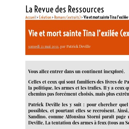
La Revue des Ressources
Accueil
>
Création
>
Romans (extraits)
>
Vie et mort sainte Tina l’exilée
Vie et mort sainte Tina l’exilée (e
samedi 21 mai 2011
, par
Patrick Deville
Vous allez entrer dans un continent inexploré.
Celles et ceux qui sont familiers des livres de Pa
la politique, les armes et les trafics. Il y a ceux
chemins pas forcément choisis, mais plus extrê
Patrick Deville les y suit : pour chercher que
possibles, et pourtant elles se recroisent. Ai
Sandino, comme Alfonsina Storni paraît page 12
Deville, La tentation des armes à feux (tous au Se