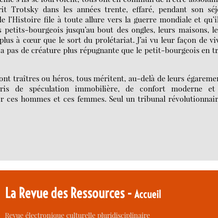
rit Trotsky dans les années trente, effaré, pendant son séj
e l’Histoire file à toute allure vers la guerre mondiale et qu’i
 petits-bourgeois jusqu’au bout des ongles, leurs maisons, l
 plus à cœur que le sort du prolétariat. J’ai vu leur façon de vi
n’y a pas de créature plus répugnante que le petit-bourgeois en t
ont traîtres ou héros, tous méritent, au-delà de leurs égareme
pris de spéculation immobilière, de confort moderne et
ger ces hommes et ces femmes. Seul un tribunal révolutionnai
La Revue des Ressources -
Accueil
Revue électronique culturelle pluridisciplinaire