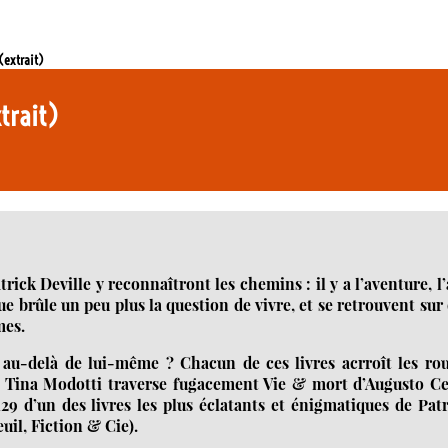
 (extrait)
xtrait)
trick Deville y reconnaîtront les chemins : il y a l’aventure, l’
 que brûle un peu plus la question de vivre, et se retrouvent sur
mes.
l au-delà de lui-même ? Chacun de ces livres acrroît les ro
nsi, Tina Modotti traverse fugacement Vie & mort d’Augusto C
9 d’un des livres les plus éclatants et énigmatiques de Pat
uil, Fiction & Cie).