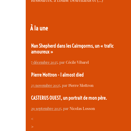
Ressources, à Louise Desrenards et (…)
À la une
Nan Shepherd dans les Cairngorms, un « trafic
amoureux »
7 décembre 2025
, par
Cécile Vibarel
Pierre Mottron - I almost died
23 novembre 2025
, par
Pierre Mottron
CASTERUS OUEST, un portrait de mon père.
29 septembre 2025
, par
Nicolas Losson
<
>