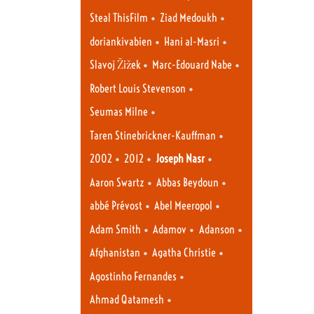
•
•
Steal ThisFilm
Ziad Medoukh
•
•
doriankivabien
Hani al-Masri
•
•
Slavoj Žižek
Marc-Edouard Nabe
•
Robert Louis Stevenson
•
Seumas Milne
•
Taren Stinebrickner-Kauffman
•
•
•
2002
2012
Joseph Nasr
•
•
Aaron Swartz
Abbas Beydoun
•
•
abbé Prévost
Abel Meeropol
•
•
•
Adam Smith
Adamov
Adanson
•
•
Afghanistan
Agatha Christie
•
Agostinho Fernandes
•
Ahmad Qatamesh