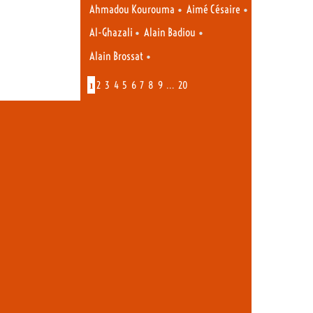
•
•
Ahmadou Kourouma
Aimé Césaire
•
•
Al-Ghazali
Alain Badiou
•
Alain Brossat
1
…
2
3
4
5
6
7
8
9
20