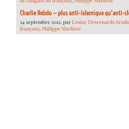
de l’anglais au français)
,
Philippe Marlière
Charlie Hebdo — plus anti-islamique qu’anti-cl
24 septembre 2012, par
Louise Desrenards (traduc
français)
,
Philippe Marlière