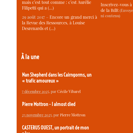
mais c’est tout comme : c’est Aurélie
Inscrivez-vous à 
Filipetti qui a (…)
de la RdR
(Envoye
ni contenu)
29 août 2017 –
Encore un grand merci à
la Revue des Ressources, à Louise
Desrenards et (…)
À la une
Nan Shepherd dans les Cairngorms, un
« trafic amoureux »
7 décembre 2025
, par
Cécile Vibarel
Pierre Mottron - I almost died
23 novembre 2025
, par
Pierre Mottron
CASTERUS OUEST, un portrait de mon