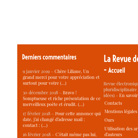
Derniers commentaires
La Revue d
-
Accueil
9 janvier 2019 –
Chère Liliane, Un
grand merci pour votre appréciation et
surtout pour votre (…)
Revue électroniqu
pluridisciplinaire 
30 décembre 2018 –
Bravo !
idées) -
En savoi
Somptueuse et riche présentation de ce
Contacts
merveilleux poète et érudit. (…)
Mentions légales
17 février 2018 –
Pour cette annonce qui
date, j’ai changé d’adresse mail :
Ours
contact : (…)
Utilisation des ar
d’auteurs
16 février 2018 –
C’était même pas lui,