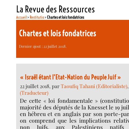
La Revue des Ressources
Accueil
>
Restitutio
>
Chartes et lois fondatrices
Chartes et lois fondatrices
Dernier ajout : 22 juillet 2018.
« Israël étant l’Etat-Nation du Peuple Juif »
22 juillet 2018, par
Taoufiq Tahani (Editorialiste)
(Traducteur)
De cette « loi fondamentale » (constitutio
majorité des députés de la Knesset le 19 juil
en hébreu et en anglais par son porte-pa
on comprend que les implications relativ
non Juifs, aux Palestiniens natifs 