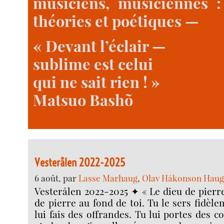
musiciens, musiciennes : 
théories et poétiques —
« Devant l’éclair —
sublime est celui
qui ne sait rien ! »
Matsuo Bashõ
Vesterålen 2022-2025
6 août, par
Lasse Marhaug
,
Olav Håkonson Hauge
Vesterålen 2022-2025 ✦ « Le dieu de pierre
de pierre au fond de toi. Tu le sers fidèle
lui fais des offrandes. Tu lui portes des 