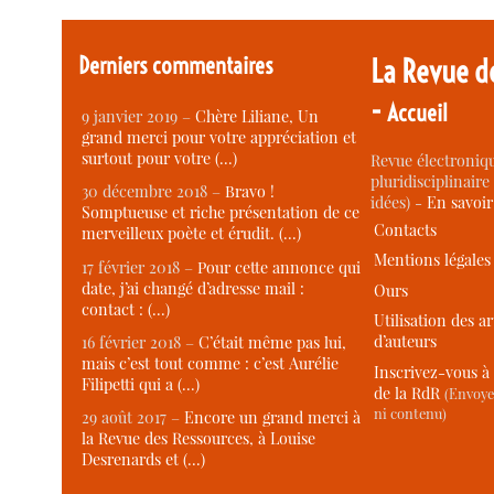
Derniers commentaires
La Revue d
-
Accueil
9 janvier 2019 –
Chère Liliane, Un
grand merci pour votre appréciation et
surtout pour votre (…)
Revue électroniqu
pluridisciplinaire 
30 décembre 2018 –
Bravo !
idées) -
En savoi
Somptueuse et riche présentation de ce
Contacts
merveilleux poète et érudit. (…)
Mentions légales
17 février 2018 –
Pour cette annonce qui
date, j’ai changé d’adresse mail :
Ours
contact : (…)
Utilisation des ar
d’auteurs
16 février 2018 –
C’était même pas lui,
mais c’est tout comme : c’est Aurélie
Inscrivez-vous à 
Filipetti qui a (…)
de la RdR
(Envoye
ni contenu)
29 août 2017 –
Encore un grand merci à
la Revue des Ressources, à Louise
Desrenards et (…)