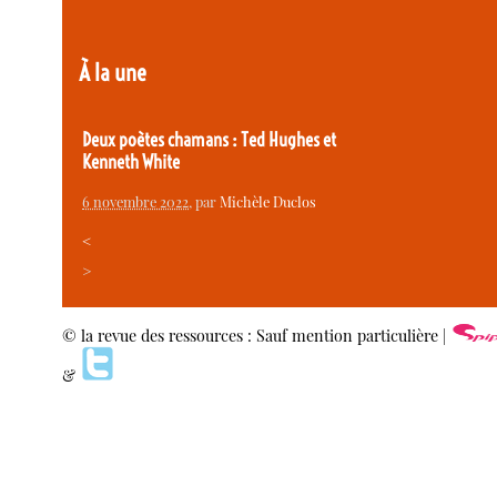
À la une
Deux poètes chamans : Ted Hughes et
Kenneth White
6 novembre 2022
, par
Michèle Duclos
<
>
© la revue des ressources : Sauf mention particulière |
&