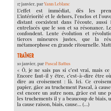
17 janvier, par
Yann Leblanc
L’effet est immédiat, dès les prem
L’intériorité et le dehors, l’enclos et l’ouv
distant coexistent dans l’écoute, aussi 
entrelacés que le son et sa résonance. L
confondent. Lente évolution et révolut
tierces mineures justes, que la ré
métamorphose en grande ritournelle. Matti
TRAÎNER
10 janvier, par
Pascal Battus
« Ô, je ne sais pas si c’est vrai, mais ce
Encore faut-il y être, c’est-à-dire être où
dire au croisement : là. Ici. Ce croisem
papier, gâce au truchement Pascal, à cause
est encore un autre nom, grâce est une p
les truchements il y a beaucoup de biais,
la cause raison, biais, cause… (…)