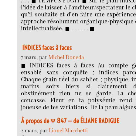
. . . ◼︎ TEMPUS FUGIT ◼︎ Sur le plan musica
l’idée de laisser à l’auditeur/spectateur le 
qu’il souhaite et d’en faire une expérienc
approche résolument organique/physique 
intellectualisée. ◼︎ . . . . . . ◼︎
INDICES faces à faces
7 mars, par
Michel Doneda
◼︎ INDICES faces à faces Au compte g
ensablé sans conquête ; indices parco
Chaque grain réel du sablier ; physique, i
matins soirs hiers si clairement di
obstinément rien ne se garde. La ch
concasse. Fleur en ta polysémie rend 
joueuse de tes variations. De la peau algue
À propos de Ψ 847 — de ÉLIANE RADIGUE
2 mars, par
Lionel Marchetti