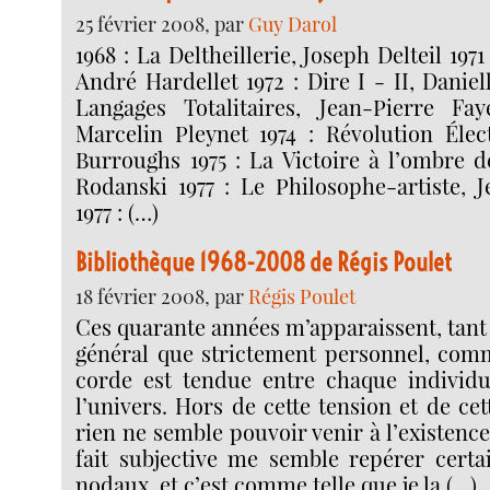
25 février 2008, par
Guy Darol
1968 : La Deltheillerie, Joseph Delteil 197
André Hardellet 1972 : Dire I - II, Daniel
Langages Totalitaires, Jean-Pierre Fay
Marcelin Pleynet 1974 : Révolution Élec
Burroughs 1975 : La Victoire à l’ombre de
Rodanski 1977 : Le Philosophe-artiste, 
1977 : (…)
Bibliothèque 1968-2008 de Régis Poulet
18 février 2008, par
Régis Poulet
Ces quarante années m’apparaissent, tant
général que strictement personnel, com
corde est tendue entre chaque individu
l’univers. Hors de cette tension et de cet
rien ne semble pouvoir venir à l’existence.
fait subjective me semble repérer certa
nodaux, et c’est comme telle que je la (…)