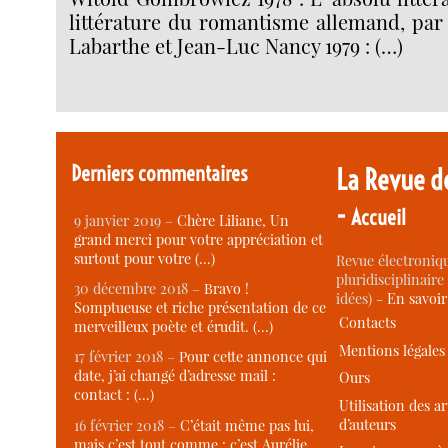
littérature du romantisme allemand, par
Labarthe et Jean-Luc Nancy 1979 : (…)
Derniers commentaires
La Revue d
-
Accueil
9 janvier 2019 –
Chère Liliane, Un
grand merci pour votre appréciation et
surtout pour votre (…)
Revue électroniqu
pluridisciplinaire 
30 décembre 2018 –
Bravo !
idées) -
En savoi
Somptueuse et riche présentation de ce
Contacts
merveilleux poète et érudit. (…)
Mentions légales
17 février 2018 –
Pour cette annonce qui
date, j’ai changé d’adresse mail :
Ours
contact : (…)
Utilisation des ar
d’auteurs
16 février 2018 –
C’était même pas lui,
mais c’est tout comme : c’est Aurélie