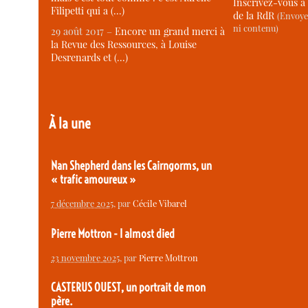
Inscrivez-vous à 
Filipetti qui a (…)
de la RdR
(Envoye
ni contenu)
29 août 2017 –
Encore un grand merci à
la Revue des Ressources, à Louise
Desrenards et (…)
À la une
Nan Shepherd dans les Cairngorms, un
« trafic amoureux »
7 décembre 2025
, par
Cécile Vibarel
Pierre Mottron - I almost died
23 novembre 2025
, par
Pierre Mottron
CASTERUS OUEST, un portrait de mon
père.