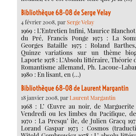
Bibliothèque 68-08 de Serge Velay
4 février 2008, par
Serge Velay
1969 : L’Entretien Infini, Maurice Blanchot
du Pré, Francis Ponge 1973 : La Som
Georges Bataille 1975 : Roland Barthes
Quinze variations sur un thème biog
Laporte 1978 : L’Absolu littéraire, Théorie d
Romantisme allemand, Ph. Lacoue-Labar
1980 : En lisant, en (…)
Bibliothèque 68-08 de Laurent Margantin
18 janvier 2008, par
Laurent Margantin
1968 : L’ Œuvre au noir, de Marguerite
Vendredi ou les limbes du Pacifique, d
1970 : La Presqu’ île, de Julien Gracq 197
Lorand Gaspar 1973 : Cosmos (traducti
Witold Gombrowicz 1978 : L’ absolu littéra