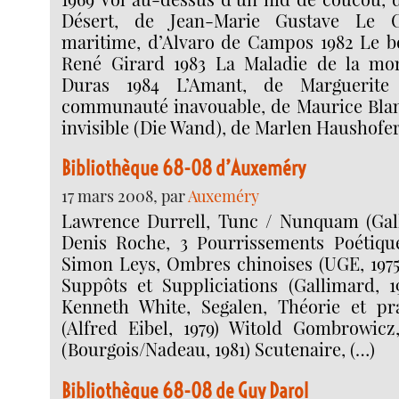
Désert, de Jean-Marie Gustave Le 
maritime, d’Alvaro de Campos 1982 Le b
René Girard 1983 La Maladie de la mor
Duras 1984 L’Amant, de Marguerite
communauté inavouable, de Maurice Blan
invisible (Die Wand), de Marlen Haushofer
Bibliothèque 68-08 d’Auxeméry
17 mars 2008, par
Auxeméry
Lawrence Durrell, Tunc / Nunquam (Gall
Denis Roche, 3 Pourrissements Poétique
Simon Leys, Ombres chinoises (UGE, 1975
Suppôts et Suppliciations (Gallimard, 1
Kenneth White, Segalen, Théorie et pr
(Alfred Eibel, 1979) Witold Gombrowicz
(Bourgois/Nadeau, 1981) Scutenaire, (…)
Bibliothèque 68-08 de Guy Darol