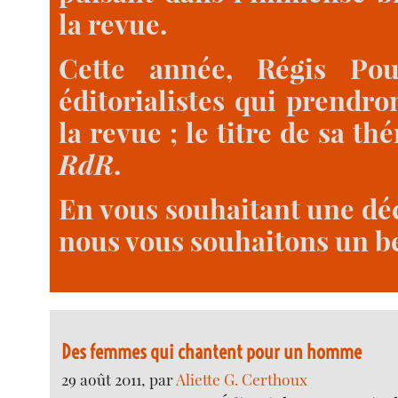
la revue.
Cette année, Régis Pou
éditorialistes qui prendr
la revue ; le titre de sa t
RdR
.
En vous souhaitant une dé
nous vous souhaitons un be
Des femmes qui chantent pour un homme
29 août 2011, par
Aliette G. Certhoux