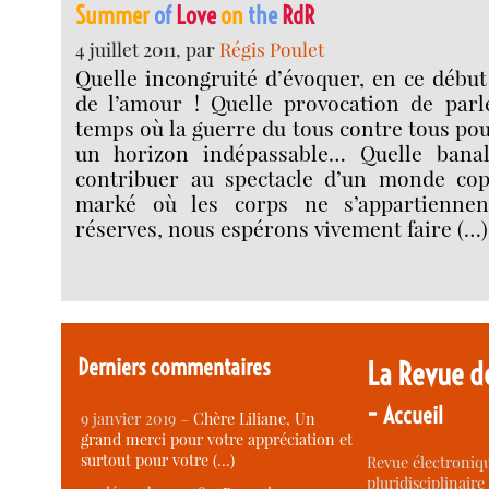
Summer
of
Love
on
the
RdR
4 juillet 2011, par
Régis Poulet
Quelle incongruité d’évoquer, en ce début 
de l’amour ! Quelle provocation de par
temps où la guerre du tous contre tous pou
un horizon indépassable… Quelle banali
contribuer au spectacle d’un monde cop
marké où les corps ne s’appartiennen
réserves, nous espérons vivement faire (…)
Derniers commentaires
La Revue d
-
Accueil
9 janvier 2019 –
Chère Liliane, Un
grand merci pour votre appréciation et
surtout pour votre (…)
Revue électroniqu
pluridisciplinaire 