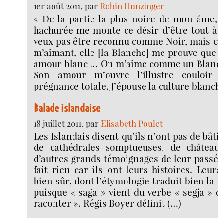
1er août 2011, par
Robin Hunzinger
« De la partie la plus noire de mon âme,
hachurée me monte ce désir d’être tout à
veux pas être reconnu comme Noir, mais
m’aimant, elle [la Blanche] me prouve que 
amour blanc … On m’aime comme un Blanc. 
Son amour m’ouvre l’illustre couloi
prégnance totale. J’épouse la culture blanch
Balade islandaise
18 juillet 2011, par
Elisabeth Poulet
Les Islandais disent qu’ils n’ont pas de b
de cathédrales somptueuses, de château
d’autres grands témoignages de leur passé
fait rien car ils ont leurs histoires. Leu
bien sûr, dont l’étymologie traduit bien l
puisque « saga » vient du verbe « segja » q
raconter ». Régis Boyer définit (…)