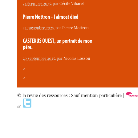
7 décembre 2025
, par
Cécile Vibarel
Pierre Mottron - I almost died
23 novembre 2025
, par
Pierre Mottron
CASTERUS OUEST, un portrait de mon
père.
29 septembre 2025
, par
Nicolas Losson
<
>
© la revue des ressources : Sauf mention particulière |
&