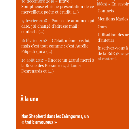
30 décembre 2018 –
Bravo !
idées) -
En savoi
Somptueuse et riche présentation de ce
Contacts
merveilleux poète et érudit. (…)
Mentions légales
17 février 2018 –
Pour cette annonce qui
date, j’ai changé d’adresse mail :
Ours
contact : (…)
Utilisation des ar
d’auteurs
16 février 2018 –
C’était même pas lui,
mais c’est tout comme : c’est Aurélie
Inscrivez-vous à 
Filipetti qui a (…)
de la RdR
(Envoye
ni contenu)
29 août 2017 –
Encore un grand merci à
la Revue des Ressources, à Louise
Desrenards et (…)
À la une
Nan Shepherd dans les Cairngorms, un
« trafic amoureux »