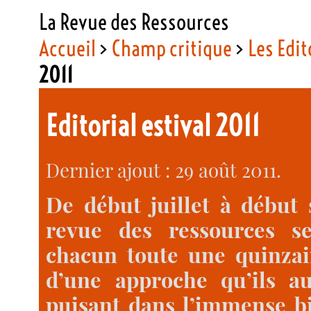
La Revue des Ressources
Accueil
>
Champ critique
>
Les Edit
2011
Editorial estival 2011
Dernier ajout : 29 août 2011.
De début juillet à début 
revue des ressources s
chacun toute une quinzai
d’une approche qu’ils au
puisant dans l’immense bi