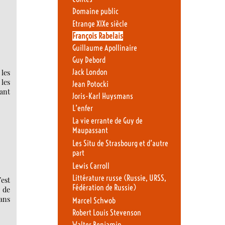
Domaine public
Etrange XIXe siècle
François Rabelais
Guillaume Apollinaire
Guy Debord
Jack London
 les
 les
Jean Potocki
tant
Joris-Karl Huysmans
L’enfer
La vie errante de Guy de
Maupassant
Les Situ de Strasbourg et d’autre
part
Lewis Carroll
Littérature russe (Russie, URSS,
’est
Fédération de Russie)
 de
dans
Marcel Schwob
Robert Louis Stevenson
Walter Benjamin