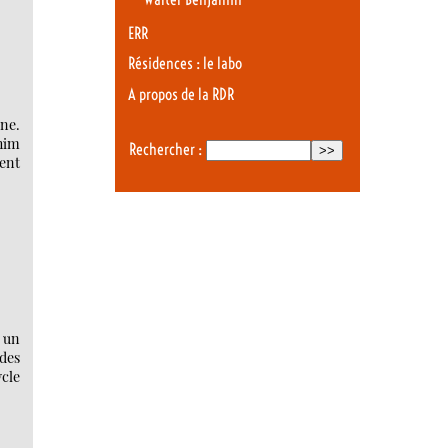
ERR
Résidences : le labo
A propos de la RDR
ne.
chim
Rechercher :
ent
e un
 des
ycle