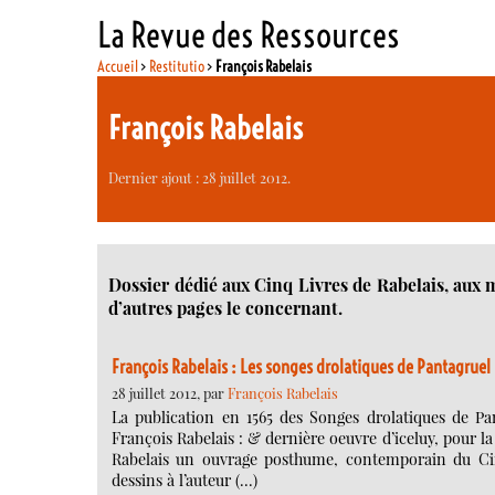
La Revue des Ressources
Accueil
>
Restitutio
>
François Rabelais
François Rabelais
Dernier ajout : 28 juillet 2012.
Dossier dédié aux Cinq Livres de Rabelais, aux m
d’autres pages le concernant.
François Rabelais : Les songes drolatiques de Pantagruel
28 juillet 2012, par
François Rabelais
La publication en 1565 des Songes drolatiques de Pa
François Rabelais : & dernière oeuvre d’iceluy, pour la
Rabelais un ouvrage posthume, contemporain du Cinq
dessins à l’auteur (…)