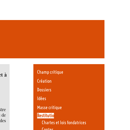
Champ critique
et à
Création
Dossiers
Idées
Masse critique
tre
s de
Restitutio
des
Chartes et lois fondatrices
Contes