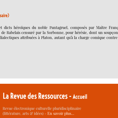
saire)
s et dicts héroïques du noble Pantagruel, composés par Maître Franç
e de Rabelais censuré par la Sorbonne, pour hérésie, dont un soupçon
ialectiques attribuées à Platon, autant qu’à la charge comique contre
La Revue des Ressources -
Accueil
Revue électronique culturelle pluridisciplinaire
(littérature, arts & idées) -
En savoir plus…