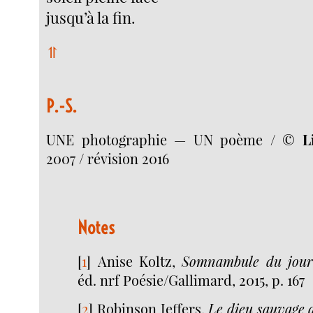
jusqu’à la fin.
⥣
P.-S.
UNE photographie — UN poème / ©
L
2007 / révision 2016
Notes
[
1
]
Anise Koltz,
Somnambule du jou
éd. nrf Poésie/Gallimard, 2015, p. 167
[
2
]
Robinson Jeffers,
Le dieu sauvage