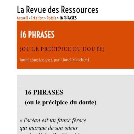
La Revue des Ressources
Accueil
>
Création
>
Poésie
>
16 PHRASES
16 PHRASES
(OU LE PRÉCIPICE DU DOUTE)
lundi 2 janvier 2017
, par
Lionel Marchetti
16 PHRASES
(ou le précipice du doute)
«
l’océan est un fauve féroce
qui marque de son odeur