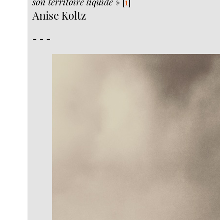
son territoire liquide
»
[
1
]
Anise Koltz
- - -