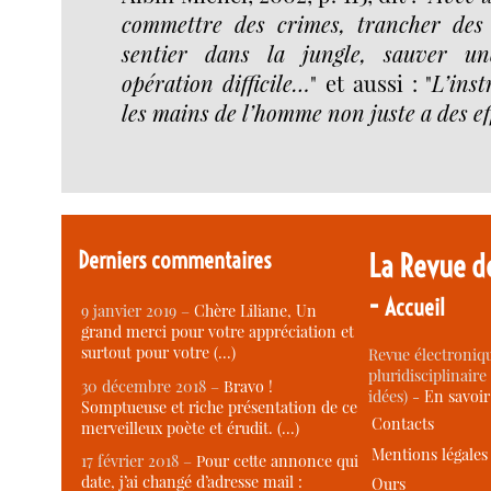
commettre des crimes, trancher des 
sentier dans la jungle, sauver un
opération difficile…
" et aussi : "
L’ins
les mains de l’homme non juste a des ef
Derniers commentaires
La Revue d
-
Accueil
9 janvier 2019 –
Chère Liliane, Un
grand merci pour votre appréciation et
surtout pour votre (…)
Revue électroniqu
pluridisciplinaire 
30 décembre 2018 –
Bravo !
idées) -
En savoi
Somptueuse et riche présentation de ce
Contacts
merveilleux poète et érudit. (…)
Mentions légales
17 février 2018 –
Pour cette annonce qui
date, j’ai changé d’adresse mail :
Ours