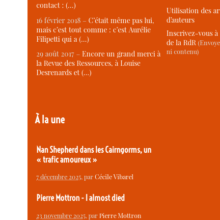
contact : (…)
Utilisation des ar
d’auteurs
16 février 2018 –
C’était même pas lui,
mais c’est tout comme : c’est Aurélie
Inscrivez-vous à 
Filipetti qui a (…)
de la RdR
(Envoye
ni contenu)
29 août 2017 –
Encore un grand merci à
la Revue des Ressources, à Louise
Desrenards et (…)
À la une
Nan Shepherd dans les Cairngorms, un
« trafic amoureux »
7 décembre 2025
, par
Cécile Vibarel
Pierre Mottron - I almost died
23 novembre 2025
, par
Pierre Mottron