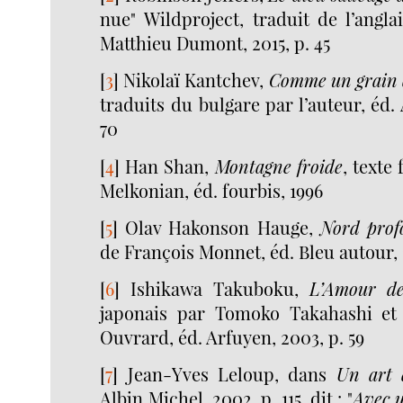
nue" Wildproject, traduit de l’angla
Matthieu Dumont, 2015, p. 45
[
3
]
Nikolaï Kantchev,
Comme un grain 
traduits du bulgare par l’auteur, éd. 
70
[
4
]
Han Shan,
Montagne froide
, texte
Melkonian, éd. fourbis, 1996
[
5
]
Olav Hakonson Hauge,
Nord prof
de François Monnet, éd. Bleu autour, 2
[
6
]
Ishikawa Takuboku,
L’Amour d
japonais par Tomoko Takahashi et 
Ouvrard, éd. Arfuyen, 2003, p. 59
[
7
]
Jean-Yves Leloup, dans
Un art d
Albin Michel, 2002, p. 115, dit : "
Avec u