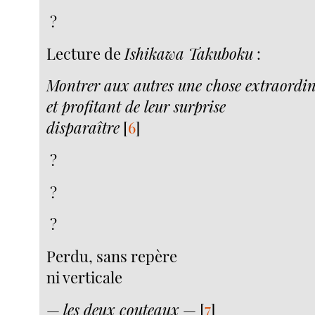
?
Lecture de
Ishikawa Takuboku
:
Montrer aux autres une chose extraordi
et profitant de leur surprise
disparaître
[
6
]
?
?
?
Perdu, sans repère
ni verticale
—
les deux couteaux
—
[
7
]