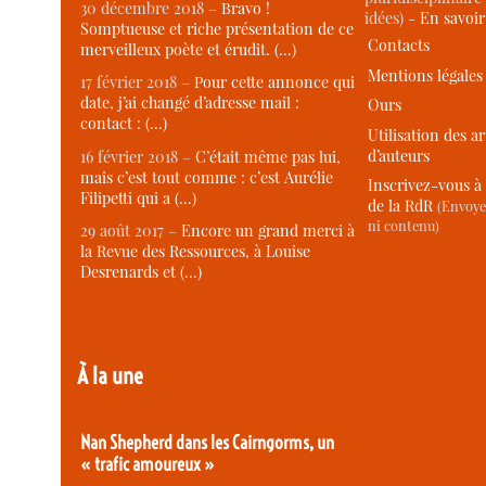
30 décembre 2018 –
Bravo !
idées) -
En savoi
Somptueuse et riche présentation de ce
Contacts
merveilleux poète et érudit. (…)
Mentions légales
17 février 2018 –
Pour cette annonce qui
date, j’ai changé d’adresse mail :
Ours
contact : (…)
Utilisation des ar
d’auteurs
16 février 2018 –
C’était même pas lui,
mais c’est tout comme : c’est Aurélie
Inscrivez-vous à 
Filipetti qui a (…)
de la RdR
(Envoye
ni contenu)
29 août 2017 –
Encore un grand merci à
la Revue des Ressources, à Louise
Desrenards et (…)
À la une
Nan Shepherd dans les Cairngorms, un
« trafic amoureux »