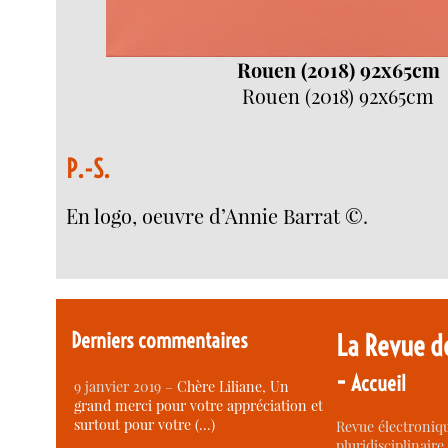
Rouen (2018) 92x65cm
Rouen (2018) 92x65cm
P.-S.
En logo, oeuvre d’Annie Barrat ©.
Derniers commentaires
La Revue d
-
Accueil
9 janvier 2019 –
Chère Liliane, Un
grand merci pour votre appréciation et
surtout pour votre (…)
Revue électroniqu
pluridisciplinaire 