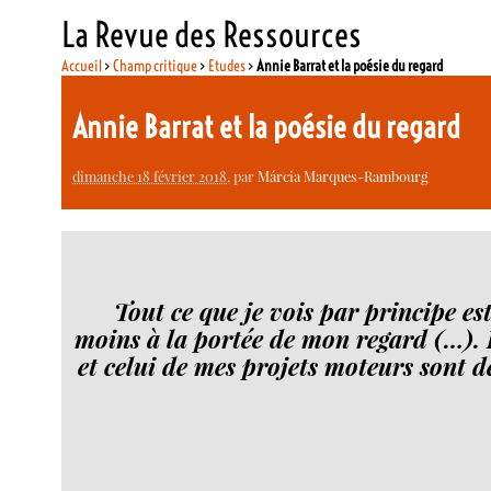
La Revue des Ressources
Accueil
>
Champ critique
>
Etudes
>
Annie Barrat et la poésie du regard
Annie Barrat et la poésie du regard
dimanche 18 février 2018
, par
Márcia Marques-Rambourg
Tout ce que je vois par principe es
moins à la portée de mon regard (…). 
et celui de mes projets moteurs sont de