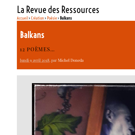
La Revue des Ressources
Accueil
>
Création
>
Poésie
>
Balkans
Balkans
12 POÈMES…
lundi 9 avril 2018
, par
Michel Doneda