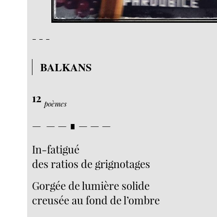
- - -
BALKANS
12
poèmes
— — — ∎ — — —
In-fatigué
des ratios de grignotages
Gorgée de lumière solide
creusée au fond de l’ombre