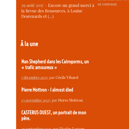
ni contenu)
29 août 2017 –
Encore un grand merci à
la Revue des Ressources, à Louise
Desrenards et (…)
À la une
Nan Shepherd dans les Cairngorms, un
« trafic amoureux »
7 décembre 2025
, par
Cécile Vibarel
Pierre Mottron - I almost died
23 novembre 2025
, par
Pierre Mottron
CASTERUS OUEST, un portrait de mon
père.
29 septembre 2025
, par
Nicolas Losson