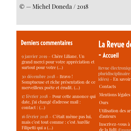
© — Michel Doneda / 2018
Derniers commentaires
La Revue d
-
Accueil
9 janvier 2019 –
Chère Liliane, Un
grand merci pour votre appréciation et
surtout pour votre (…)
Revue électroniqu
pluridisciplinaire 
30 décembre 2018 –
Bravo !
idées) -
En savoi
Somptueuse et riche présentation de ce
Contacts
merveilleux poète et érudit. (…)
Mentions légales
17 février 2018 –
Pour cette annonce qui
date, j’ai changé d’adresse mail :
Ours
contact : (…)
Utilisation des ar
d’auteurs
16 février 2018 –
C’était même pas lui,
mais c’est tout comme : c’est Aurélie
Inscrivez-vous à 
Filipetti qui a (…)
de la RdR
(Envoye