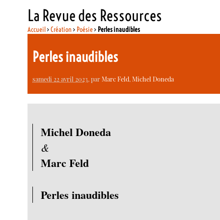
La Revue des Ressources
Accueil
>
Création
>
Poésie
>
Perles inaudibles
Perles inaudibles
samedi 22 avril 2023
, par
Marc Feld
,
Michel Doneda
Michel Doneda
&
Marc Feld
Perles inaudibles