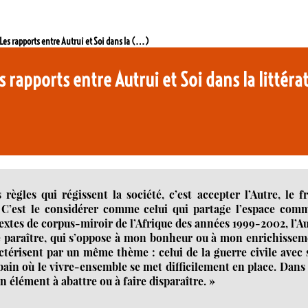
 Les rapports entre Autrui et Soi dans la (…)
s rapports entre Autrui et Soi dans la littér
ègles qui régissent la société, c’est accepter l’Autre, le f
. C’est le considérer comme celui qui partage l’espace com
textes de corpus-miroir de l’Afrique des années 1999-2002, l’A
 de paraître, qui s’oppose à mon bonheur ou à mon enrichisse
actérisent par un même thème : celui de la guerre civile avec
rbain où le vivre-ensemble se met difficilement en place. Dans
n élément à abattre ou à faire disparaître. »