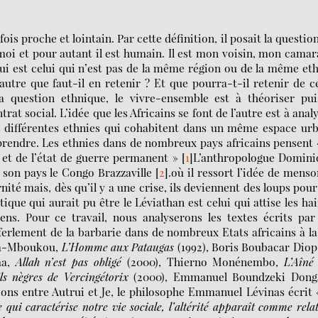
 fois proche et lointain. Par cette définition, il posait la questio
 moi et pour autant il est humain. Il est mon voisin, mon cama
ui est celui qui n’est pas de la même région ou de la même et
utre que faut-il en retenir ? Et que pourra-t-il retenir de c
a question ethnique, le vivre-ensemble est à théoriser pui
at social. L’idée que les Africains se font de l’autre est à anal
es différentes ethnies qui cohabitent dans un même espace ur
prendre. Les ethnies dans de nombreux pays africains pensent 
t et de l’état de guerre permanent »
[
1
]
L’anthropologue Domini
 son pays le Congo Brazzaville
[
2
]
.où il ressort l’idée de mens
rnité mais, dès qu’il y a une crise, ils deviennent des loups pour
ue qui aurait pu être le Léviathan est celui qui attise les ha
ens. Pour ce travail, nous analyserons les textes écrits par
ferlement de la barbarie dans de nombreux Etats africains à la
uta-Mboukou,
L’Homme aux Pataugas
(1992), Boris Boubacar Diop
ma,
Allah n’est pas obligé
(2000), Thierno Monénembo,
L’Aîné
ils nègres de Vercingétorix
(2000), Emmanuel Boundzeki Donga
tions entre Autrui et Je, le philosophe Emmanuel Lévinas écrit
 qui caractérise notre vie sociale, l’altérité apparaît comme rela