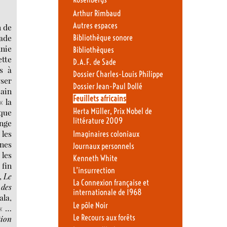
Rosenbergs
Arthur Rimbaud
Autres espaces
n de
rade
Bibliothèque sonore
hnie
Bibliothèques
ette
D.A.F. de Sade
s à
Dossier Charles-Louis Philippe
yser
Dossier Jean-Paul Dollé
bain
Feuillets africains
« la
Herta Müller, Prix Nobel de
que
littérature 2009
onge
 les
Imaginaires coloniaux
ines
Journaux personnels
 les
Kenneth White
 fin
L’insurrection
,
Le
La Connexion française et
 des
internationale de 1968
la,
Le pôle Noir
 « …
Le Recours aux forêts
tion