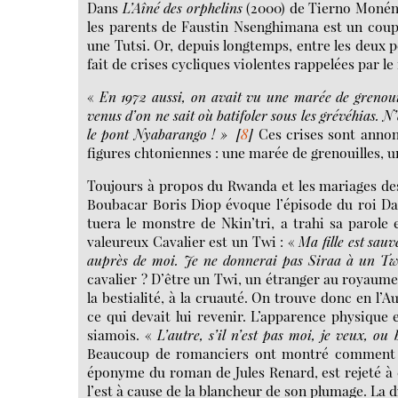
Dans
L’Aîné des orphelins
(2000) de Tierno Monéne
les parents de Faustin Nsenghimana est un coup
une Tutsi. Or, depuis longtemps, entre les deux p
fait de crises cycliques violentes rappelées par le
«
En 1972 aussi, on avait vu une marée de grenoui
venus d’on ne sait où batifoler sous les grévéhias. 
le pont Nyabarango ! »
[
8
]
Ces crises sont annon
figures chtoniennes : une marée de grenouilles, 
Toujours à propos du Rwanda et les mariages des
Boubacar Boris Diop évoque l’épisode du roi Dap
tuera le monstre de Nkin’tri, a trahi sa parole
valeureux Cavalier est un Twi : «
Ma fille est sau
auprès de moi. Je ne donnerai pas Siraa à un Tw
cavalier ? D’être un Twi, un étranger au royaume ;
la bestialité, à la cruauté. On trouve donc en l’A
ce qui devait lui revenir. L’apparence physique e
siamois. «
L’autre, s’il n’est pas moi, je veux, ou 
Beaucoup de romanciers ont montré comment le 
éponyme du roman de Jules Renard, est rejeté à 
l’est à cause de la blancheur de son plumage. La d