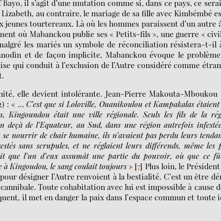
f Bayo, il s’agit d’une mutation comme si, dans ce pays, ce serai
 Lizabeth, au contraire, le mariage de sa fille avec Kimbémbé es
ux jeunes tourtereaux. Là où les hommes paraissent d’un autre 
ent où Mabanckou publie ses « Petits-fils », une guerre « civi
lgré les mariés un symbole de réconciliation résistera-t-il 
 anodin et de façon implicite, Mabanckou évoque le problème
aise qui conduit à l’exclusion de l’Autre considéré comme étra
t.
rnité, elle devient intolérante. Jean-Pierre Makouta-Mboukou 
2) : « …
C’est que si Loloville, Ouanikoulou et Kampakalas étaient
ies, Kingoundou était une ville régionale. Seuls les fils de la ré
n deçà de l’Equateur, au Sud, dans une région autrefois infesté
à se nourrir de chair humaine, ils n’avaient pas perdu leurs tenda
restés sans scrupules, et ne réglaient leurs différends, même les 
ivait que l’un d’eux assumât une partie du pouvoir, où que ce fû
 à Kingoudou, le sang coulait toujours
»
[
7
]
Plus loin, le Président
 pour désigner l’Autre renvoient à la bestialité. C’est un être d
 cannibale. Toute cohabitation avec lui est impossible à cause d
uent, il met en danger la paix dans l’espace commun et toute 