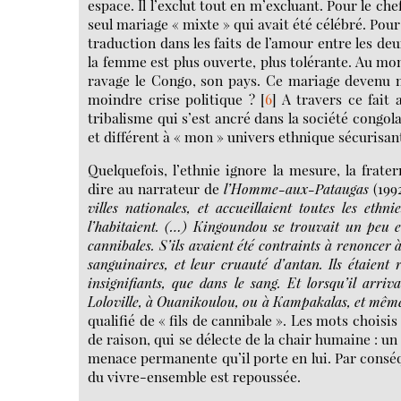
espace. Il l’exclut tout en m’excluant. Pour le che
seul mariage « mixte » qui avait été célébré. Pour
traduction dans les faits de l’amour entre les de
la femme est plus ouverte, plus tolérante. Au mom
ravage le Congo, son pays. Ce mariage devenu ma
moindre crise politique ?
[
6
]
A travers ce fait
tribalisme qui s’est ancré dans la société congol
et différent à « mon » univers ethnique sécurisan
Quelquefois, l’ethnie ignore la mesure, la frate
dire au narrateur de
l’Homme-aux-Pataugas
(199
villes nationales, et accueillaient toutes les ethn
l’habitaient. (…) Kingoundou se trouvait un peu e
cannibales. S’ils avaient été contraints à renoncer 
sanguinaires, et leur cruauté d’antan. Ils étaient 
insignifiants, que dans le sang. Et lorsqu’il arr
Loloville, à Ouanikoulou, ou à Kampakalas, et même
qualifié de « fils de cannibale ». Les mots choisis
de raison, qui se délecte de la chair humaine : un
menace permanente qu’il porte en lui. Par conséq
du vivre-ensemble est repoussée.