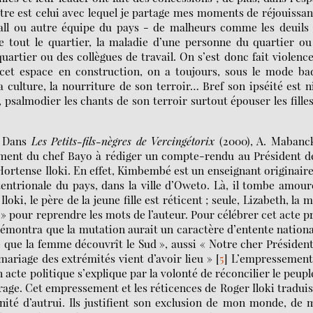
utre est celui avec lequel je partage mes moments de réjouissa
tball ou autre équipe du pays - de malheurs comme les deuils
de tout le quartier, la maladie d’une personne du quartier o
uartier ou des collègues de travail. On s’est donc fait violenc
cet espace en construction, on a toujours, sous le mode bad
a culture, la nourriture de son terroir… Bref son ipséité est n
 psalmodier les chants de son terroir surtout épouser les fille
e. Dans
Les Petits-fils-nègres de Vercingétorix
(2000), A. Mabanc
ment du chef Bayo à rédiger un compte-rendu au Président de
rtense Iloki. En effet, Kimbembé est un enseignant originair
tentrionale du pays, dans la ville d’Oweto. Là, il tombe amou
loki, le père de la jeune fille est réticent ; seule, Lizabeth, la 
» pour reprendre les mots de l’auteur. Pour célébrer cet acte p
Il démontra que la mutation aurait un caractère d’entente nationa
e que la femme découvrît le Sud », aussi « Notre cher Présiden
ariage des extrémités vient d’avoir lieu »
[
5
]
L’empressement
cte politique s’explique par la volonté de réconcilier le peupl
 rage. Cet empressement et les réticences de Roger Iloki tradui
anité d’autrui. Ils justifient son exclusion de mon monde, de