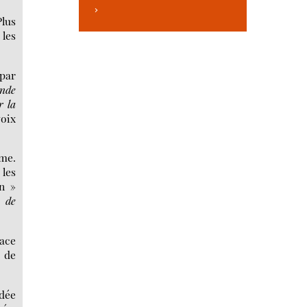
>
Plus
 les
 par
onde
r la
oix
yme.
 les
n »
e de
nace
é de
idée