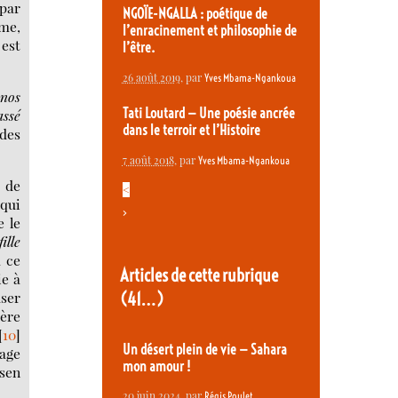
 par
NGOÏE-NGALLA : poétique de
mme,
l’enracinement et philosophie de
 est
l’être.
26 août 2019
, par
Yves Mbama-Ngankoua
inos
Tati Loutard — Une poésie ancrée
assé
dans le terroir et l’Histoire
 des
7 août 2018
, par
Yves Mbama-Ngankoua
) de
<
 qui
>
e le
ille
 ce
Articles de cette rubrique
ie à
user
(41…)
rère
[
10
]
Un désert plein de vie — Sahara
age
mon amour !
rsen
20 juin 2024
, par
Régis Poulet