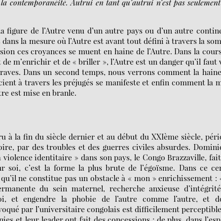
la contemporanéité. Autrui en tant qu’autrui n’est pas seulemen
la figure de l’Autre venu d’un autre pays ou d’un autre contin
s dans la mesure où l’Autre est avant tout défini à travers la s
asion ces croyances se muent en haine de l’Autre. Dans la cour
e m’enrichir et de « briller », l’Autre est un danger qu’il faut 
traves. Dans un second temps, nous verrons comment la haine
cient à travers les préjugés se manifeste et enfin comment la 
re est mise en branle.
 à la fin du siècle dernier et au début du XXIème siècle, pér
oire, par des troubles et des guerres civiles absurdes. Domin
 violence identitaire » dans son pays, le Congo Brazzaville, fai
ur soi, c’est la forme la plus brute de l’égoïsme. Dans ce ce
 qu’il ne constitue pas un obstacle à « mon » enrichissement :
ermanente du sein maternel, recherche anxieuse d’intégrité
oi, et engendre la phobie de l’autre comme l’autre, et d
voqué par l’universitaire congolais est difficilement perceptibl
ies et leur leader ont fait des concessions ; de plus, dans l’es