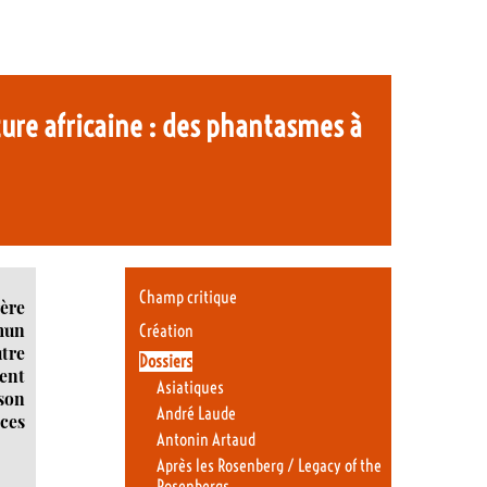
ature africaine : des phantasmes à
Champ critique
rère
mun
Création
utre
Dossiers
ment
Asiatiques
 son
André Laude
 ces
Antonin Artaud
Après les Rosenberg / Legacy of the