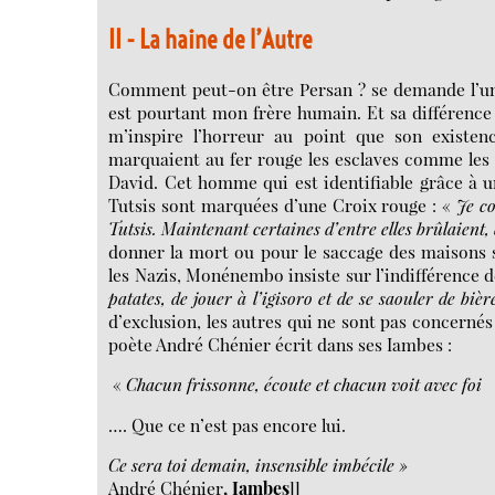
II - La haine de l’Autre
Comment peut-on être Persan ? se demande l’u
est pourtant mon frère humain. Et sa différence 
m’inspire l’horreur au point que son existe
marquaient au fer rouge les esclaves comme les Na
David. Cet homme qui est identifiable grâce à 
Tutsis sont marquées d’une Croix rouge : «
Je co
Tutsis. Maintenant
certaines d’entre elles
brûlaient,
donner la mort ou pour le saccage des maisons s
les Nazis, Monénembo insiste sur l’indifférence d
patates, de jouer à
l’igisoro
et de se saouler de biè
d’exclusion, les autres qui ne sont pas concernés
poète André Chénier écrit dans ses Iambes :
«
Chacun frissonne, écoute et chacun voit avec foi
…. Que ce n’est pas encore lui.
Ce sera toi demain, insensible imbécile »
André Chénier
,
Iambes
]]