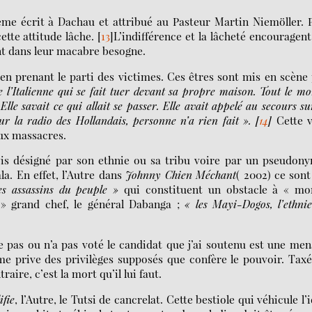
ème écrit à Dachau et attribué au Pasteur Martin Niemöller. 
ette attitude lâche.
[
13
]
L’indifférence et la lâcheté encouragent
ent dans leur macabre besogne.
en prenant le parti des victimes. Ces êtres sont mis en scène
e
l’Italienne qui se fait tuer devant sa propre maison. Tout le m
 Elle savait ce qui allait se passer. Elle avait appelé au secours su
ur la radio des Hollandais, personne n’a rien fait ».
[
14
]
Cette v
aux massacres.
fois désigné par son ethnie ou sa tribu voire par un pseudon
a. En effet, l’Autre dans
Johnny Chien Méchant
( 2002) ce sont
es assassins du peuple »
qui constituent un obstacle à « mo
 » grand chef, le général Dabanga ;
« les Mayi-Dogos, l’ethni
 pas ou n’a pas voté le candidat que j’ai soutenu est une me
me prive des privilèges supposés que confère le pouvoir. Tax
aire, c’est la mort qu’il lui faut.
ifie
, l’Autre, le Tutsi de cancrelat. Cette bestiole qui véhicule l’