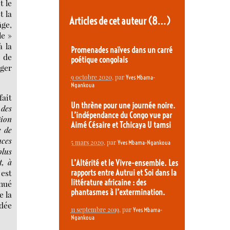
t le
t la
Articles de cet auteur
(8…)
âge,
le »
à la
Promenades naïves dans un carré
 de
poétique congolais
nger
9 octobre 2020
, par
Yves Mbama-
Ngankoua
fait
Un thrène pour une journée noire.
 des
L’indépendance du Congo vue par
gion
Aimé Césaire et Tchicaya U tamsi
e de
nces
5 mars 2020
, par
Yves Mbama-Ngankoua
plus
t, à
L’Altérité et le Vivre-ensemble. Les
 est
rapports entre Autrui et Soi dans la
littérature africaine : des
énué
phantasmes à l’extermination.
e la
idée
11 septembre 2019
, par
Yves Mbama-
Ngankoua