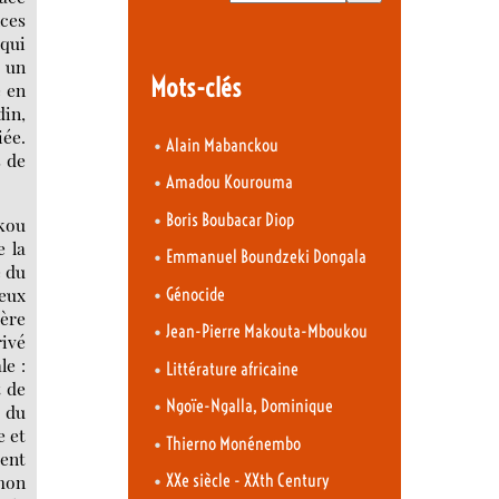
nces
 qui
u un
Mots-clés
e en
in,
iée.
•
Alain Mabanckou
s de
•
Amadou Kourouma
•
Boris Boubacar Diop
kou
 la
•
Emmanuel Boundzeki Dongala
e du
•
reux
Génocide
mère
•
Jean-Pierre Makouta-Mboukou
rivé
le :
•
Littérature africaine
t de
•
Ngoïe-Ngalla, Dominique
 du
e et
•
Thierno Monénembo
sent
•
 mon
XXe siècle - XXth Century