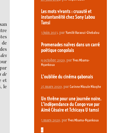
Les mots vivants : cruauté et
instantanéité chez Sony Labou
Tansi
san
utre
3 juin 2023
, par
Yamilé Haraoui-Ghebalou
stes
e de
Promenades naïves dans un carré
 des
poétique congolais
 des
9 octobre 2020
, par
Yves Mbama-
pour
Ngankoua
 par
s de
L’oubliée du cinéma gabonais
e et
, le
25 mars 2020
, par
Carinne Nkoule Nkoghe
Un thrène pour une journée noire.
L’indépendance du Congo vue par
Aimé Césaire et Tchicaya U tamsi
5 mars 2020
, par
Yves Mbama-Ngankoua
<