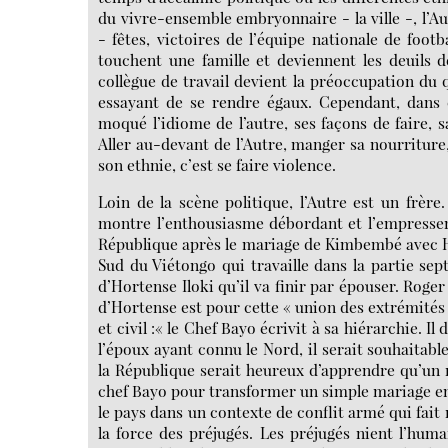
du vivre-ensemble embryonnaire - la ville -, l’A
- fêtes, victoires de l’équipe nationale de foo
touchent une famille et deviennent les deuils 
collègue de travail devient la préoccupation du q
essayant de se rendre égaux. Cependant, dans 
moqué l’idiome de l’autre, ses façons de faire, s
Aller au-devant de l’Autre, manger sa nourriture,
son ethnie, c’est se faire violence.
Loin de la scène politique, l’Autre est un frèr
montre l’enthousiasme débordant et l’empresse
République après le mariage de Kimbembé avec Ho
Sud du Viétongo qui travaille dans la partie sep
d’Hortense Iloki qu’il va finir par épouser. Roger I
d’Hortense est pour cette « union des extrémités 
et civil :« le Chef Bayo écrivit à sa hiérarchie. 
l’époux ayant connu le Nord, il serait souhaitabl
la République serait heureux d’apprendre qu’un m
chef Bayo pour transformer un simple mariage en a
le pays dans un contexte de conflit armé qui fait
la force des préjugés. Les préjugés nient l’hum