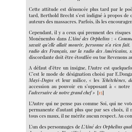
Cette attitude est dénoncée plus tard par le po
tard, Berthold Brecht s’est indigné à propos de c
auteurs des massacres. Parfois, ils les encourag
Cependant, il y a ceux qui prennent des risques 
Monénembo dans
L’Aîné des Orphelins
: «
Comm
savait qu’elle allait mourir, personne n’a rien fait.
radio des Français, sur la radio des Américains, s
discordante doit être étouffée ou tue Revenons 
A défaut d’être un insigne, l’Autre est quelque
C’est le mode de désignation choisi par E.Dongal
Mayi-Dogos
et leur milice, « les
Tchétchènes
,
d
accession au pouvoir en s’opposant à « notre
l’adversaire de notre grand chef »
[
15
]
L’Autre qui ne pense pas comme Soi, qui ne vote
permanente d’autant plus que par ses choix, il 
tous ces maux, il ne mérite aucun respect. Au contr
L’un des personnages de
L’Aîné des Orphelins qual