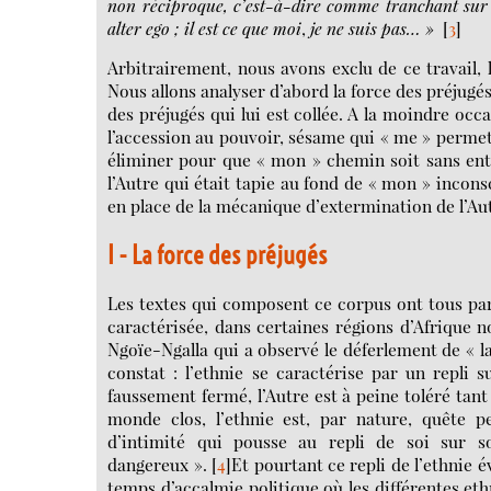
non réciproque, c’est-à-dire comme tranchant sur 
alter ego ; il est ce que moi
,
je ne suis pas… »
[
3
]
Arbitrairement, nous avons exclu de ce travail, 
Nous allons analyser d’abord la force des préjugé
des préjugés qui lui est collée. A la moindre occ
l’accession au pouvoir, sésame qui « me » permet d
éliminer pour que « mon » chemin soit sans en
l’Autre qui était tapie au fond de « mon » incons
en place de la mécanique d’extermination de l’Aut
I - La force des préjugés
Les textes qui composent ce corpus ont tous paru
caractérisée, dans certaines régions d’Afrique n
Ngoïe-Ngalla qui a observé le déferlement de « la
constat : l’ethnie se caractérise par un repli s
faussement fermé, l’Autre est à peine toléré tant
monde clos, l’ethnie est, par nature, quête p
d’intimité qui pousse au repli de soi sur s
dangereux ».
[
4
]
Et pourtant ce repli de l’ethnie é
temps d’accalmie politique où les différentes ethn