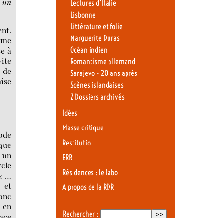
t un
Lectures d’Italie
Lisbonne
Littérature et folie
ent.
Marguerite Duras
omme
Océan indien
se à
vite
Romantisme allemand
 de
Sarajevo - 20 ans après
mise
Scènes islandaises
Z Dossiers archivés
Idées
Masse critique
iode
Restitutio
ique
t un
ERR
rcle
Résidences : le labo
 « …
 et
A propos de la RDR
onc
e en
Rechercher :
pace