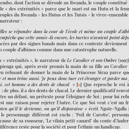
mbo, dont l’action se déroule au Rwanda, le couple constitué
le « des extrémités » parce que le mari est un Hutu et la fe
euples du Rwanda - les Hutus et les Tutsis - le vivre-ensemble
 narrateur :
lles se répandre dans la cour de l’école et même un couple d’alb
N’empêche que cette année-là encore, les tueries n’avaient point dép
cées par des signes banals mais dans ce contexte deviennent
un couple d’albinos comme dans une catastrophe naturelle.
 « extrémités », le narrateur de
Le Cavalier et son Ombre
(1997
ienga qui, après avoir promis la main de sa fille au Cavalier
 en refusant de donner la main de la Princesse Siraa parce qu
ve et mon trône aussi. Je peux donc tuer cet étranger et garder ma f
i, cet homme a des dents de chacal
»
[
9
]
Que reproche le roi à
 de plus, il a des dents de chacal. Le dernier qualificatif renvo
utre un défaut, un prétexte pour l’éloigner de Soi ; pour lui ref
st une raison pour rejeter l’Autre. Ce que Soi veut c’est un f
bien
qu’il le devienne, ou
qu’
il disparaisse
»
écrit Ngoïe-Ngalla
personnage différent est exclu : ’Poil de Carotte’, personn
cause de sa rousseur
,
’Le vilain petit canard’ du conte d’Ande
ifférence reste pour la société et pour l’ethnie un handicap.