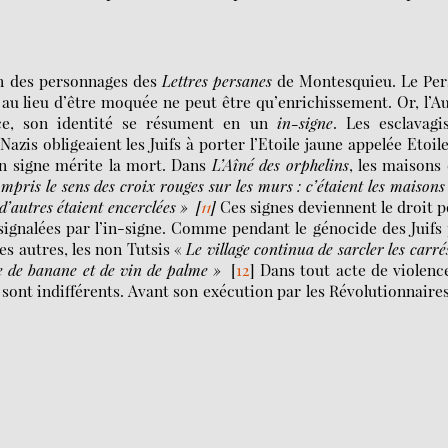
n des personnages des
Lettres persanes
de Montesquieu. Le Per
au lieu d’être moquée ne peut être qu’enrichissement. Or, l’A
nce, son identité se résument en un
in-signe
. Les esclavagi
zis obligeaient les Juifs à porter l’Etoile jaune appelée Etoil
un signe mérite la mort. Dans
L’Aîné des orphelins
, les maisons
mpris le sens des croix rouges sur les murs : c’étaient les maisons
 d’autres étaient encerclées
»
[
11
]
Ces signes deviennent le droit 
ignalées par l’in-signe. Comme pendant le génocide des Juifs
es autres, les non Tutsis «
Le village continua de sarcler les carré
re de banane et de vin de palme »
[
12
]
Dans tout acte de violenc
 sont indifférents. Avant son exécution par les Révolutionnaires