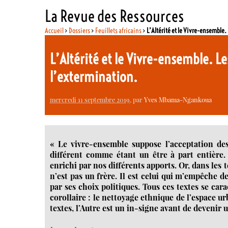
La Revue des Ressources
Accueil
>
Dossiers
>
Feuillets africains
>
L’Altérité et le Vivre-ensemble.
L’Altérité et le Vivre-ensemble. Le
l’extermination.
mercredi 11 septembre 2019
, par
Yves Mbama-Ngankoua
« Le vivre-ensemble suppose l’acceptation des r
différent comme étant un être à part entière
enrichi par nos différents apports. Or, dans les 
n’est pas un frère. Il est celui qui m’empêche
par ses choix politiques. Tous ces textes se car
corollaire : le nettoyage ethnique de l’espace u
textes, l’Autre est un in-signe avant de devenir u