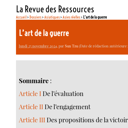
La Revue des Ressources
Accueil
>
Dossiers
>
Asiatiques
>
Asies réelles
>
L’art de la guerre
L’art de la guerre
lundi 25 novembre 2024
, par
Sun Tzu
(Date de rédaction antérieure :
Sommaire
:
Article I
De l’évaluation
Article II
De l’engagement
Article III
Des propositions de la victoire