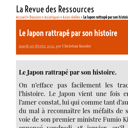
La Revue des Ressources
Accueil
>
Dossiers
>
Asiatiques
>
Asies réelles
>
Le Japon rattrapé par son histoi
Le Japon rattrapé par son histoire
mardi 1er février 2022
, par
Christian Kessler
Le Japon rattrapé par son histoire.
On n’efface pas facilement les trac
l’histoire. Le Japon vient une fois e
l’amer constat, lui qui comme tant d’au
du mal à reconnaître les méfaits de s
voie de son premier ministre Fumio Ki
annoncé vendredi 28 janvier, qu’il 