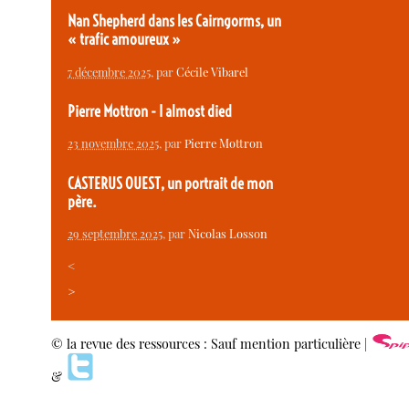
Nan Shepherd dans les Cairngorms, un
« trafic amoureux »
7 décembre 2025
, par
Cécile Vibarel
Pierre Mottron - I almost died
23 novembre 2025
, par
Pierre Mottron
CASTERUS OUEST, un portrait de mon
père.
29 septembre 2025
, par
Nicolas Losson
<
>
© la revue des ressources : Sauf mention particulière |
&