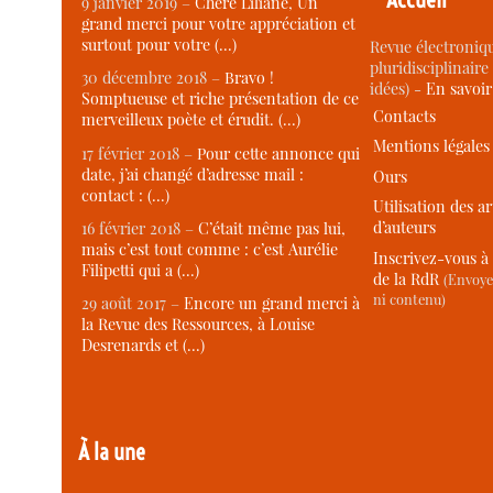
9 janvier 2019 –
Chère Liliane, Un
grand merci pour votre appréciation et
surtout pour votre (…)
Revue électroniqu
pluridisciplinaire 
30 décembre 2018 –
Bravo !
idées) -
En savoi
Somptueuse et riche présentation de ce
Contacts
merveilleux poète et érudit. (…)
Mentions légales
17 février 2018 –
Pour cette annonce qui
date, j’ai changé d’adresse mail :
Ours
contact : (…)
Utilisation des ar
d’auteurs
16 février 2018 –
C’était même pas lui,
mais c’est tout comme : c’est Aurélie
Inscrivez-vous à 
Filipetti qui a (…)
de la RdR
(Envoye
ni contenu)
29 août 2017 –
Encore un grand merci à
la Revue des Ressources, à Louise
Desrenards et (…)
À la une