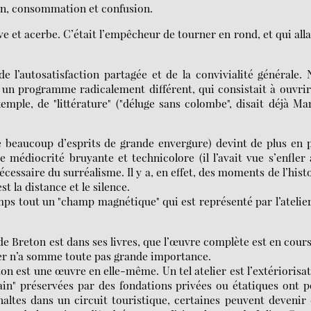
ion, consommation et confusion.
ive et acerbe. C’était l’empêcheur de tourner en rond, et qui alla
e l’autosatisfaction partagée et de la convivialité générale.
it un programme radicalement différent, qui consistait à ouvri
mple, de "littérature" ("déluge sans colombe", disait déjà Ma
de beaucoup d’esprits de grande envergure) devint de plus en 
e médiocrité bruyante et technicolore (il l’avait vue s’enfler
écessaire du surréalisme. Il y a, en effet, des moments de l’hist
st la distance et le silence.
mps tout un "champ magnétique" qui est représenté par l’atelie
de Breton est dans ses livres, que l’œuvre complète est en cours
ier n’a somme toute pas grande importance.
on est une œuvre en elle-même. Un tel atelier est l’extériorisa
vain" préservées par des fondations privées ou étatiques ont 
haltes dans un circuit touristique, certaines peuvent devenir