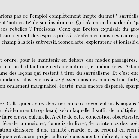
arlons pas de l’emploi complètement inepte du mot " surréalis
nt "autocrate" de son inspirateur. Qui n’a entendu parler du "
s ses rebelles ? Précisons. Ceux que Breton expulsait du gr
out simplement des esprits prêts à s’enfermer dans des cadres 
le champ à la fois subversif, iconoclaste, explorateur et jouissif 
t ordre, pour le maintenir en dehors des modes passagères, 
culturel, il faut une certaine autorité, et même (c’est Artau
e une des leçons qui restent à tirer du surréalisme. Et c’est en
modants, plus enclins à se glisser dans des moules tout faits
on seulement marginalisé, écarté, mais encore dispersé, éparpi
re. Celle qui a cours dans nos milieux socio-culturels aujourd
st évidemment trop beau) selon laquelle il suffit de multiplier
r faire œuvre culturelle. À côté de cette conception objectiviste
fête de la musique", "le mois du livre", "le printemps des poèt
ation dérisoire, d’une inanité criarde, et ne répond en rien 
itiquement aucun projet culturel conséquent, cohérent, inspirant