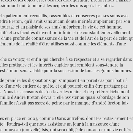
sionnant qui l’a mené à les acquérir les uns après les autres.
ts patiemment recueillis, rassemblés et conservés par ses soins avec
ndré Breton, qu’il avait sans aucun doute mérités amplement par son
ntourage et au plaisir de ses amis) méprisent la vie de cet homme,
ité et ses facultés d’invention infinie et de constant émerveillement.
d’une profonde connaissance de la vie et de l’Art de la part de celui q
éléments de la réalité d’être utilisés aussi comme les éléments d’une
che sa voie(x) et enfin qui cherche à se respecter et à se regarder dans
lles pratiques et les intérêts cupides qui semblent sous-tendre la
 est à mon sens valable pour la succession de tous les grands hommes.
de prendre les dispositions qui s’imposent en pareil cas pour bâtir à
 d’une vie entière de quête, et qui pourrait enfin être partagée par
urs. Nous les accusons de s’en laver les mains et de préférer lâchement
 famille d’André Breton devra-t-elle assister au quasi sabordage de son
amille n’avait pas assez de peine par le manque d’André Breton lui-
s en place en 2003, comme Osiris autrefois, dont les restes avaient é
pte ! Faudra-t-il que nous assistions un jour à la naissance d’une
 nouveau (nouvelle) Isis, qui sera obligé de consacrer une vie entière