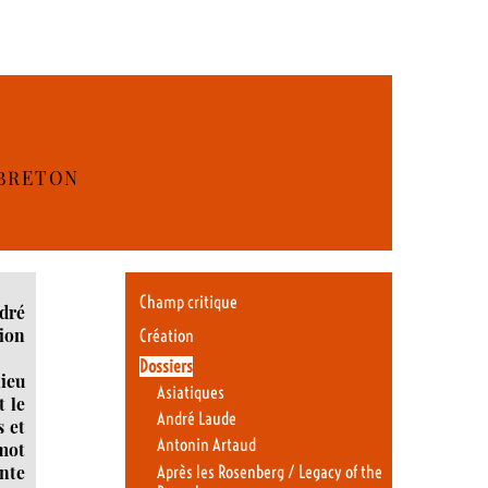
 BRETON
Champ critique
ndré
tion
Création
Dossiers
lieu
Asiatiques
t le
André Laude
s et
Antonin Artaud
mot
nte
Après les Rosenberg / Legacy of the