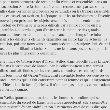
n pour nous permettre de revoir, enfin réunie et rassemblée dans un
la succession André Breton, entièrement reconstituée par ses soins,
uilles dans certaines nécropoles ou pyramides ou les trésors rassemblé
s ce cas-ci, on avait eu, à l’époque, pour les archéologues de l’avenir
t trouvé à peu près tous les objets rassemblés au même endroit ou
reton de l’avenir se sera plus difficile car à notre époque on n’a,
, semble-t-il, perdu le goût d’entretenir la mémoire des grands-
ourtant tous hérité. Il faudra donc beaucoup de temps à ce futur
fants les différents éléments éparpillés sur notre Egypte actuelle : la
évention, puisque nous vous en avons prévenu, dès aujourd’hui, éviter 
ux, en lui facilitant la tâche. Si nous ne le faisons pas, ce sera pour la
ires les plus intéressants qui soient.
a scène finale de Citizen Kane d’Orson Welles, dans laquelle après la mort
lés dans la vaste cave de Xanadu par le collectionneur Kane, seront
dollars, sont attribuées par les arrogants commissaires-charognards
 nous tous, nous dit Orson Welles, avait rassemblé toutes ces oeuvres de
hâteau Paradis qu’il a fait construire pour sa femme et qu’il a largemen
e l’Idéal et de la Beauté). Hélas, il n’en aura pas le temps et son cadea
era perdu à jamais.
on Welles (pourtant connu de tous les hommes de culture qui se
rémédiable du secret de Kane, la France s’apprêterait-elle à permettre
ésors rassemblés par André Breton ? Permettez-moi de vous dire que