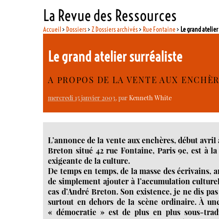
La Revue des Ressources
Accueil
>
Dossiers
>
Z Dossiers archivés
>
Rue Fontaine
>
Le grand atelier
Le grand atelier surréaliste
A PROPOS DE LA VENTE AUX ENCHÈ
mercredi 15 janvier 2003
, par
Kenneth White
L’annonce de la vente aux enchères, début avril
Breton situé 42 rue Fontaine, Paris 9e, est à l
exigeante de la culture.
De temps en temps, de la masse des écrivains, art
de simplement ajouter à l’accumulation culturell
cas d’André Breton. Son existence, je ne dis pas s
surtout en dehors de la scène ordinaire. À un
« démocratie » est de plus en plus sous-tradu