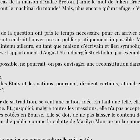
 cas de la maison d’André Breton. J’aime le mot de Julien Gra
 tout le machinal du monde". Mais, plus encore qu’un refuge, c’é
r de la question ont pris le temps nécessaire pour en arriver 
droit rendrait l’ouverture au public pratiquement impossible. 
intenu ailleurs, en tant que maison d’écrivain et lieu symboli
cès : l’appartement d’August Strindberg à Stockholm, par exempl
impossible, ne pourrait-on pas envisager une reconstitution dan
e.
es États et les nations, pourquoi, diraient certains, attendr
r ?
 de sa tradition, se veut une nation-idée. En tant que telle, ell
. Et, jusqu’ici, malgré toutes les pressions, elle n’a pas accept
es cotées en Bourse. Elle se doit de ne pas laisser le contenu d
marché public comme la culotte de Marilyn Monroe ou la cann
 énorme inconvenance culturelle soit évitée.