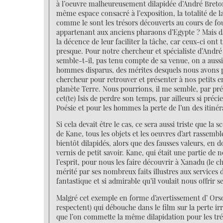
à l’oeuvre malheureusement dilapidée d’André Breto
même espace consacré à l’exposition, la totalité de 
comme le sont les trésors découverts au cours de fo
appartenant aux anciens pharaons d’Egypte ? Mais dan
la décence de leur faciliter la tâche, car ceux-ci on
presque. Pour notre chercheur et spécialiste d’André B
semble-t-il, pas tenu compte de sa venue, on a aussi
hommes disparus, des mérites desquels nous avons p
chercheur pour retrouver et présenter à nos petits en
planète Terre. Nous pourrions, il me semble, par pr
cet(te) Isis de perdre son temps, par ailleurs si précie
Poésie et pour les hommes la perte de l’un des itinéra
Si cela devait être le cas, ce sera aussi triste que l
de Kane, tous les objets et les oeuvres d’art rassemb
bientôt dilapidés, alors que des fausses valeurs, en 
vernis de petit savoir. Kane, qui était une partie de
l’esprit, pour nous les faire découvrir à Xanadu (le c
mérité par ses nombreux faits illustres aux services d
fantastique et si admirable qu’il voulait nous offrir s
Malgré cet exemple en forme d’avertissement d’ Ors
respectent) qui débouche dans le film sur la perte ir
que l’on commette la même dilapidation pour les tr