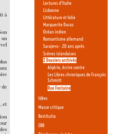
Lectures d’Italie
Lisbonne
it à
Littérature et folie
Marguerite Duras
 Non
Océan indien
r un
Romantisme allemand
rcel
Sarajevo - 20 ans après
Scènes islandaises
Z Dossiers archivés
plus
Algérie, écrire contre
 aux
oire
Les Libres chroniques de François
Schmitt
r de
Rue Fontaine
Idées
, et
Masse critique
tion
Restitutio
pour
ERR
 des