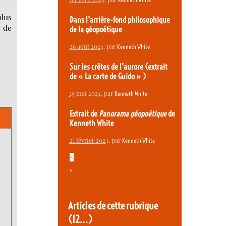
plus
Dans l’arrière-fond philosophique
e de
de la géopoétique
26 août 2024
, par
Kenneth White
Sur les crêtes de l’aurore (extrait
de « La carte de Guido » )
19 mai 2024
, par
Kenneth White
Extrait de
Panorama géopoétique
de
Kenneth White
21 février 2024
, par
Kenneth White
<
>
Articles de cette rubrique
(12…)