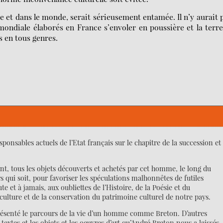
 et dans le monde, serait sérieusement entamée. Il n’y aurait 
mondiale élaborés en France s’envoler en poussière et la terr
s en tous genres.
nsables actuels de l’Etat français sur le chapitre de la succession et
ant, tous les objets découverts et achetés par cet homme, le long du
rs qui soit, pour favoriser les spéculations malhonnêtes de futiles
et à jamais, aux oubliettes de l’Histoire, de la Poésie et du
 culture et de la conservation du patrimoine culturel de notre pays.
présenté le parcours de la vie d’un homme comme Breton. D’autres
extes et les objets et les oeuvres d’art qu’André Breton nous a laissés