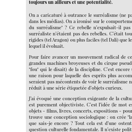
toujours un ailleurs et une potentialité.
On a caricaturé à outrance le surréalisme (ne p
dans les médias). On a ironisé sur le comporteme
du surréalisme" ? Ce rebelle n’expulsait-il pa
surréaliste n’étaient pas des rebelles. C’était t
rigides (tel Aragon) ou plus faciles (tel Dali) que 
lequel il évoluait.
Pour faire avancer un mouvement radical de ce
grandes machines broyeuses et du cirque pseudo-
"fou" qui le disait) de la discipline. C’est encor
une raison pour laquelle des esprits plus accom
seraient pas mécontents de voir le surréalisme n
réduit à une série étiquetée d’objets curieux.
J’ai évoqué une conception exigeante de la cultu
est purement objectiviste. C’est l’idée (le mot e
objets - films, livres, concerts, expositions - pou
trouve une conception sociologique : on crée "la 
que sais-je encore ? Tout cela est d’une ostent
question culturelle fondamentale. Il n’existe pol