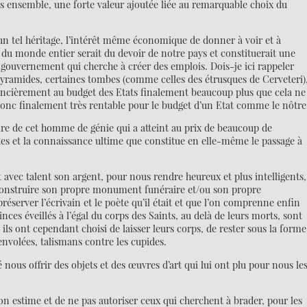
ous ensemble, une forte valeur ajoutée liée au remarquable choix du
e un tel héritage, l’intérêt même économique de donner à voir et à
s du monde entier serait du devoir de notre pays et constituerait une
gouvernement qui cherche à créer des emplois. Dois-je ici rappeler
yramides, certaines tombes (comme celles des étrusques de Cerveteri)
ancièrement au budget des Etats finalement beaucoup plus que cela ne
 donc finalement très rentable pour le budget d’un Etat comme le nôtre
éraire de cet homme de génie qui a atteint au prix de beaucoup de
Poètes et la connaissance ultime que constitue en elle-même le passage à
nt avec talent son argent, pour nous rendre heureux et plus intelligents,
construire son propre monument funéraire et/ou son propre
réserver l’écrivain et le poète qu’il était et que l’on comprenne enfin
inces éveillés à l’égal du corps des Saints, au delà de leurs morts, sont
ls ont cependant choisi de laisser leurs corps, de rester sous la forme
nvolées, talismans contre les cupides.
nous offrir des objets et des œuvres d’art qui lui ont plu pour nous le
son estime et de ne pas autoriser ceux qui cherchent à brader, pour les