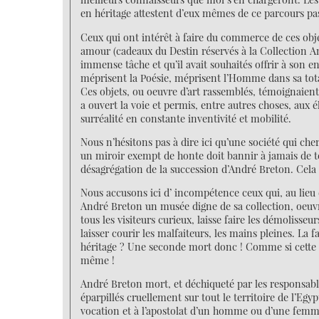
en héritage attestent d’eux mêmes de ce parcours pas
Ceux qui ont intérêt à faire du commerce de ces obje
amour (cadeaux du Destin réservés à la Collection A
immense tâche et qu’il avait souhaités offrir à son e
méprisent la Poésie, méprisent l’Homme dans sa total
Ces objets, ou oeuvre d’art rassemblés, témoignaient 
a ouvert la voie et permis, entre autres choses, aux 
surréalité en constante inventivité et mobilité.
Nous n’hésitons pas à dire ici qu’une société qui cher
un miroir exempt de honte doit bannir à jamais de te
désagrégation de la succession d’André Breton. Cela
Nous accusons ici d’ incompétence ceux qui, au lieu 
André Breton un musée digne de sa collection, oeuvre
tous les visiteurs curieux, laisse faire les démolisse
laisser courir les malfaiteurs, les mains pleines. La
héritage ? Une seconde mort donc ! Comme si cette f
même !
André Breton mort, et déchiqueté par les responsable
éparpillés cruellement sur tout le territoire de l’Egy
vocation et à l’apostolat d’un homme ou d’une femme,