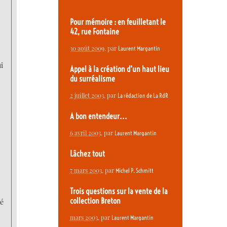
Pour mémoire : en feuilletant le
42, rue Fontaine
30 août 2009
, par
Laurent Margantin
ui
Appel à la création d’un haut lieu
du surréalisme
2 juillet 2003
, par
La rédaction de La RdR
A bon entendeur...
6 avril 2003
, par
Laurent Margantin
Lâchez tout
7 mars 2003
, par
Michel P. Schmitt
Trois questions sur la vente de la
collection Breton
té
mars 2003
, par
Laurent Margantin