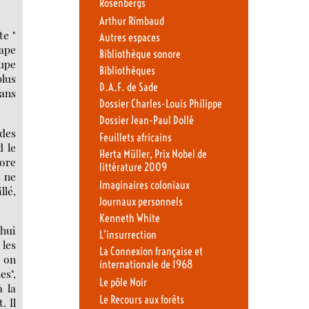
Rosenbergs
Arthur Rimbaud
te "
Autres espaces
pape
Bibliothèque sonore
oupe
Bibliothèques
plus
D.A.F. de Sade
dans
Dossier Charles-Louis Philippe
Dossier Jean-Paul Dollé
des
Feuillets africains
d le
Herta Müller, Prix Nobel de
core
littérature 2009
, ne
Imaginaires coloniaux
llé,
Journaux personnels
Kenneth White
’hui
L’insurrection
 les
La Connexion française et
, on
internationale de 1968
es",
Le pôle Noir
à la
Le Recours aux forêts
. Il