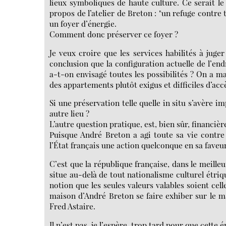
lieux symboliques de haute culture. Ce serait le
propos de l’atelier de Breton : "un refuge contre
un foyer d’énergie.
Comment donc préserver ce foyer ?
Je veux croire que les services habilités à juge
conclusion que la configuration actuelle de l’en
a-t-on envisagé toutes les possibilités ? On a ma
des appartements plutôt exigus et difficiles d’ac
Si une préservation telle quelle in situ s’avère 
autre lieu ?
L’autre question pratique, est, bien sûr, financièr
Puisque André Breton a agi toute sa vie contre l
l’État français une action quelconque en sa faveu
C’est que la république française, dans le meilleur
situe au-delà de tout nationalisme culturel étriqué
notion que les seules valeurs valables soient cell
maison d’André Breton se faire exhiber sur le 
Fred Astaire.
Il n’est pas, je l’espère, trop tard pour que cette