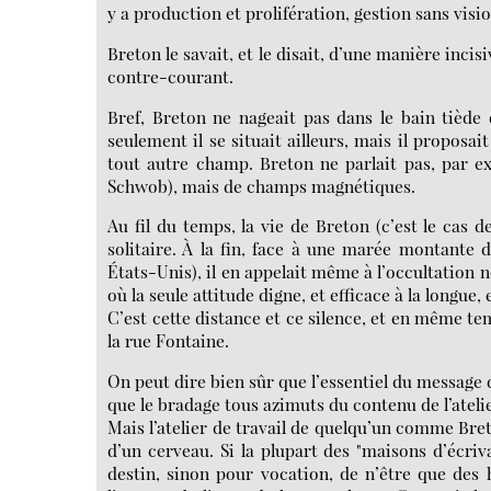
y a production et prolifération, gestion sans vis
Breton le savait, et le disait, d’une manière incis
contre-courant.
Bref, Breton ne nageait pas dans le bain tiède d
seulement il se situait ailleurs, mais il proposa
tout autre champ. Breton ne parlait pas, par exe
Schwob), mais de champs magnétiques.
Au fil du temps, la vie de Breton (c’est le cas 
solitaire. À la fin, face à une marée montante d
États-Unis), il en appelait même à l’occultation n
où la seule attitude digne, et efficace à la longue, e
C’est cette distance et ce silence, et en même te
la rue Fontaine.
On peut dire bien sûr que l’essentiel du message 
que le bradage tous azimuts du contenu de l’atel
Mais l’atelier de travail de quelqu’un comme Bret
d’un cerveau. Si la plupart des "maisons d’écri
destin, sinon pour vocation, de n’être que des 