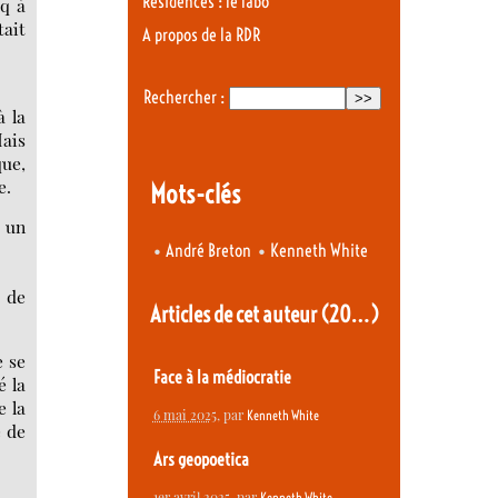
Résidences : le labo
cq à
tait
A propos de la RDR
Rechercher :
à la
Mais
que,
e.
Mots-clés
s un
•
•
André Breton
Kenneth White
e de
Articles de cet auteur
(20…)
e se
Face à la médiocratie
é la
e la
6 mai 2025
, par
Kenneth White
e de
Ars geopoetica
1er avril 2025
, par
Kenneth White