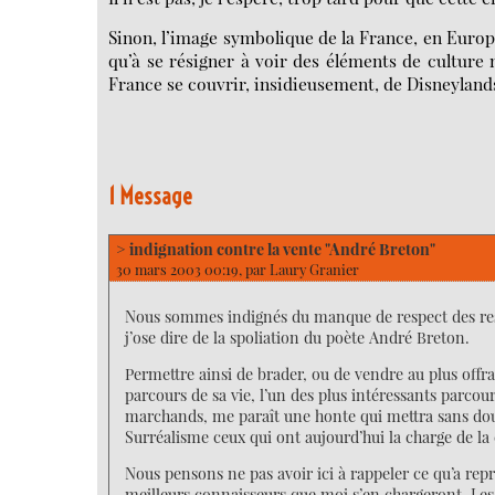
Sinon, l’image symbolique de la France, en Europe
qu’à se résigner à voir des éléments de culture 
France se couvrir, insidieusement, de Disneyland
1 Message
> indignation contre la vente "André Breton"
30 mars 2003 00:19, par
Laury Granier
Nous sommes indignés du manque de respect des respo
j’ose dire de la spoliation du poète André Breton.
Permettre ainsi de brader, ou de vendre au plus offr
parcours de sa vie, l’un des plus intéressants parcou
marchands, me paraît une honte qui mettra sans doute 
Surréalisme ceux qui ont aujourd’hui la charge de la
Nous pensons ne pas avoir ici à rappeler ce qu’a re
meilleurs connaisseurs que moi s’en chargeront. Les t