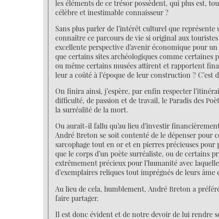
les éléments de ce trésor possèdent, qui plus est, t
célèbre et inestimable connaisseur ?
Sans plus parler de l’intérêt culturel que représent
connaître ce parcours de vie si original aux touriste
excellente perspective d’avenir économique pour un 
que certains sites archéologiques comme certaines p
ou même certains musées attirent et rapportent fin
leur a coûté à l’époque de leur construction ? C’est
On finira ainsi, j’espère, par enfin respecter l’itin
difficulté, de passion et de travail, le Paradis des 
la surréalité de la mort.
Ou aurait-il fallu qu’au lieu d’investir financièreme
André Breton se soit contenté de le dépenser pour 
sarcophage tout en or et en pierres précieuses pour p
que le corps d’un poète surréaliste, ou de certains pr
extrêmement précieux pour l’humanité avec laquelle i
d’exemplaires reliques tout imprégnés de leurs âme e
Au lieu de cela, humblement, André Breton a préféré 
faire partager.
Il est donc évident et de notre devoir de lui rendre 