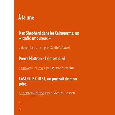
À la une
Nan Shepherd dans les Cairngorms, un
« trafic amoureux »
7 décembre 2025
, par
Cécile Vibarel
Pierre Mottron - I almost died
23 novembre 2025
, par
Pierre Mottron
CASTERUS OUEST, un portrait de mon
père.
29 septembre 2025
, par
Nicolas Losson
<
>