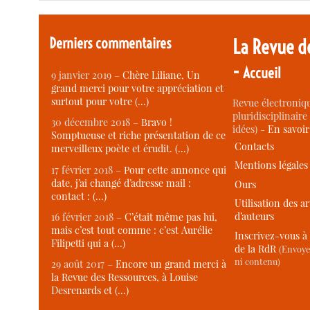
Derniers commentaires
La Revue d
-
Accueil
9 janvier 2019 –
Chère Liliane, Un
grand merci pour votre appréciation et
surtout pour votre (…)
Revue électroniqu
pluridisciplinaire 
30 décembre 2018 –
Bravo !
idées) -
En savoi
Somptueuse et riche présentation de ce
Contacts
merveilleux poète et érudit. (…)
Mentions légales
17 février 2018 –
Pour cette annonce qui
date, j’ai changé d’adresse mail :
Ours
contact : (…)
Utilisation des ar
d’auteurs
16 février 2018 –
C’était même pas lui,
mais c’est tout comme : c’est Aurélie
Inscrivez-vous à 
Filipetti qui a (…)
de la RdR
(Envoye
ni contenu)
29 août 2017 –
Encore un grand merci à
la Revue des Ressources, à Louise
Desrenards et (…)