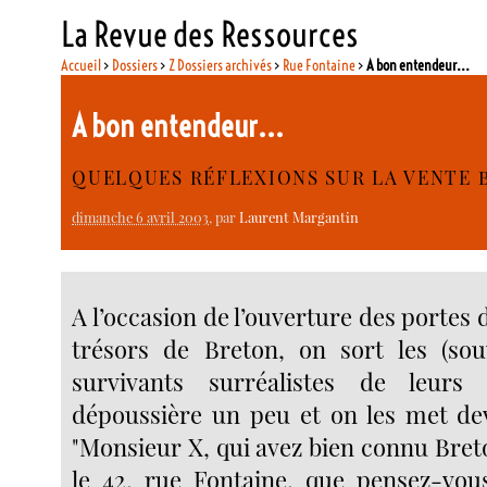
La Revue des Ressources
Accueil
>
Dossiers
>
Z Dossiers archivés
>
Rue Fontaine
>
A bon entendeur...
A bon entendeur...
QUELQUES RÉFLEXIONS SUR LA VENTE
dimanche 6 avril 2003
, par
Laurent Margantin
A l’occasion de l’ouverture des portes 
trésors de Breton, on sort les (sou
survivants surréalistes de leurs
dépoussière un peu et on les met de
"Monsieur X, qui avez bien connu Bret
le 42, rue Fontaine, que pensez-vou