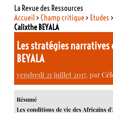
La Revue des Ressources
Accueil
>
Champ critique
>
Etudes
Calixthe BEYALA
Les stratégies narratives
BEYALA
vendredi 21 juillet 2017
, par
Cél
Résumé
Les conditions de vie des Africains d