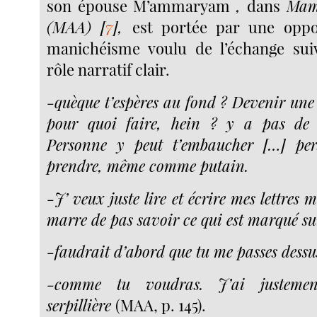
son épouse M’ammaryam
,
dans
Mam
(MAA)
[
7
]
,
est portée par une oppos
manichéisme voulu de l’échange sui
rôle narratif clair.
-quèque t’espères au fond ? Devenir une i
pour quoi faire,
hein ? y a pas de b
Personne y peut t’embaucher […] per
prendre, même comme putain.
-J’ veux juste lire et écrire mes lettres
marre de pas savoir ce qui est marqué sur
-faudrait d’abord que tu me passes dessus
-comme tu voudras. J’ai justemen
serpillière
(MAA, p. 145).