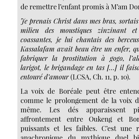
de remettre l’enfant promis à M’am Dor
Je prenais Christ dans mes bras, sortais
milieu des moustiques zinzinant et 
coassantes, je lui chantais des berceu
Kassalafam avait beau être un enfer, q
fabriquer la prostitution à gogo, l’a
larigot, le brigandage en tas […] il fai
entouré d’amour
(LCSA, Ch. 11, p. 10).
La voix de Boréale peut être enten
comme le prolongement de la voix de
même. Les dés apparaissent p
affrontement entre Oukeng et Bor
puissants et les faibles. C’est une
anachronique du mythique duel bi