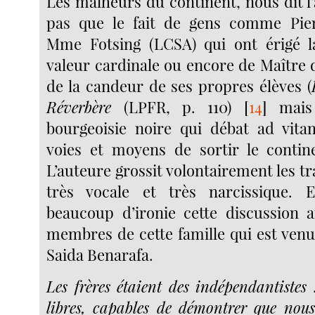
Les malheurs du continent, nous dit l
pas que le fait de gens comme Pie
Mme Fotsing (LCSA) qui ont érigé l
valeur cardinale ou encore de Maître 
de la candeur de ses propres élèves (
Réverbère
(LPFR, p. 110)
[
14
]
mais 
bourgeoisie noire qui débat ad vit
voies et moyens de sortir le contine
L’auteure grossit volontairement les tra
très vocale et très narcissique. E
beaucoup d’ironie cette discussion 
membres de cette famille qui est venu
Saida Benarafa.
Les frères étaient des indépendantiste
libres, capables de démontrer que nou