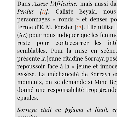
Dans
Assèze l’Africaine,
mais aussi
da
Perdus
[
11
]
,
Calixte Beyala, nou
personnages « ronds » et denses po
terme d’E. M. Forster
[
12
]
. Elle utilise
(AZ) pour nous indiquer que les femme
reste pour contrecarrer les int
semblables. Pour la mise en scène,
présente la jeune citadine Sorraya posé
repoussoir face à la « jeune et innoce
Assèze. La méchanceté de Sorraya es
moments, on se demande si Mme Beya
donné une responsabilité trop grande
épaules.
Sorraya était en pyjama et lisait, e