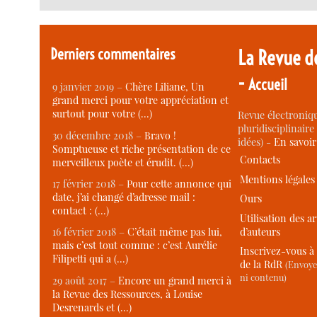
Derniers commentaires
La Revue d
-
Accueil
9 janvier 2019 –
Chère Liliane, Un
grand merci pour votre appréciation et
surtout pour votre (…)
Revue électroniqu
pluridisciplinaire 
30 décembre 2018 –
Bravo !
idées) -
En savoi
Somptueuse et riche présentation de ce
Contacts
merveilleux poète et érudit. (…)
Mentions légales
17 février 2018 –
Pour cette annonce qui
date, j’ai changé d’adresse mail :
Ours
contact : (…)
Utilisation des ar
d’auteurs
16 février 2018 –
C’était même pas lui,
mais c’est tout comme : c’est Aurélie
Inscrivez-vous à 
Filipetti qui a (…)
de la RdR
(Envoye
ni contenu)
29 août 2017 –
Encore un grand merci à
la Revue des Ressources, à Louise
Desrenards et (…)