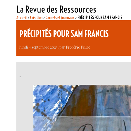
La Revue des Ressources
Accueil
>
Création
>
Carnets et journaux
>
PRÉCIPITÉS POUR SAM FRANCIS
PRÉCIPITÉS POUR SAM FRANCIS
lundi 4 septembre 2023
, par
Frédéric Faure
.