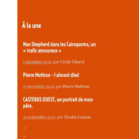
À la une
Nan Shepherd dans les Cairngorms, un
« trafic amoureux »
7 décembre 2025
, par
Cécile Vibarel
Pierre Mottron - I almost died
23 novembre 2025
, par
Pierre Mottron
CASTERUS OUEST, un portrait de mon
père.
29 septembre 2025
, par
Nicolas Losson
<
>