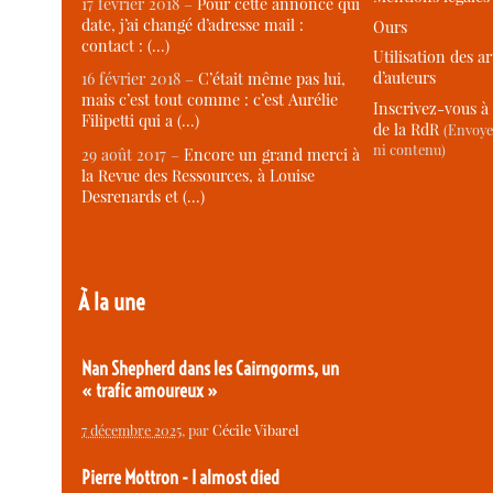
17 février 2018 –
Pour cette annonce qui
date, j’ai changé d’adresse mail :
Ours
contact : (…)
Utilisation des ar
d’auteurs
16 février 2018 –
C’était même pas lui,
mais c’est tout comme : c’est Aurélie
Inscrivez-vous à 
Filipetti qui a (…)
de la RdR
(Envoye
ni contenu)
29 août 2017 –
Encore un grand merci à
la Revue des Ressources, à Louise
Desrenards et (…)
À la une
Nan Shepherd dans les Cairngorms, un
« trafic amoureux »
7 décembre 2025
, par
Cécile Vibarel
Pierre Mottron - I almost died