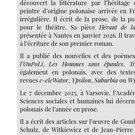
découvert la littérature par l’héritag
peintre d’origine polonaise arrivée en F
irrégulière. Il écrit de la prose, de la p
pour le théâtre. Sa pièce
Héraut de l
présentée à Nantes en janvier 2026. Il tra
à l’écriture de son premier roman.
Il a publié des nouvelles et des poèm
l’OuPoLi
,
Les Hommes sans épaules
,
Tr
également en polonais, avec des texte
revues
e-eleWator
,
Ypsilon
,
Suburbia
ou
Wy
Le 7 décembre 2025, à Varsovie, l’Acadé
Sciences sociales et humaines lui décerne
polonais de l’année en prose.
Il a écrit des articles sur l’œuvre de Go
Schulz, de Witkiewicz et de Jean-Pierr