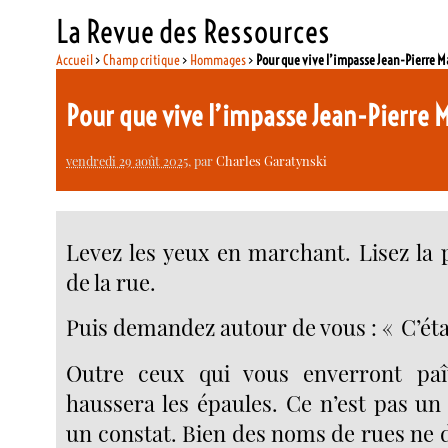
La Revue des Ressources
Accueil
>
Champ critique
>
Hommages
>
Pour que vive l’impasse Jean-Pierre M
Pour que vive l’impasse Jean-Pierre 
vendredi 29 août 2025
, par
Charles Garatynski
Levez les yeux en marchant. Lisez la 
de la rue.
Puis demandez autour de vous : « C’étai
Outre ceux qui vous enverront paît
haussera les épaules. Ce n’est pas un
un constat. Bien des noms de rues ne d