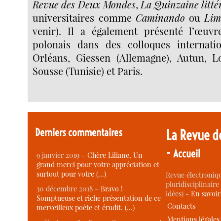
Revue des Deux Mondes
,
La Quinzaine litté
universitaires comme
Caminando
ou
Lim
venir). Il a également présenté l’œuv
polonais dans des colloques internati
Orléans, Giessen (Allemagne), Autun, Lo
Sousse (Tunisie) et Paris.
Derniers commentaires
La Revue d
-
Accueil
9 janvier 2019 –
Chère Liliane, Un
grand merci pour votre appréciation et
surtout pour votre (…)
Revue électroniqu
pluridisciplinaire 
30 décembre 2018 –
Bravo !
idées) -
En savoi
Somptueuse et riche présentation de ce
Contacts
merveilleux poète et érudit. (…)
Mentions légales