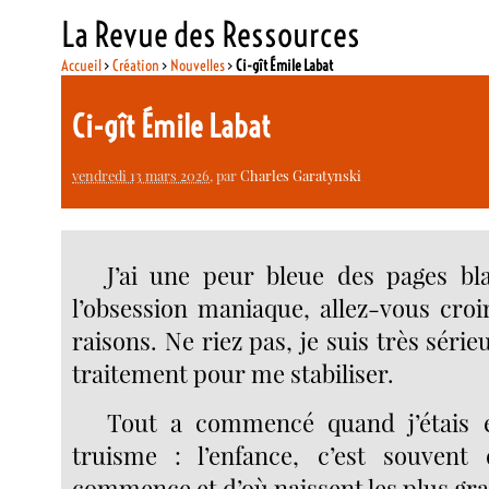
La Revue des Ressources
Accueil
>
Création
>
Nouvelles
>
Ci-gît Émile Labat
Ci-gît Émile Labat
vendredi 13 mars 2026
, par
Charles Garatynski
J’ai une peur bleue des pages bl
l’obsession maniaque, allez-vous croi
raisons. Ne riez pas, je suis très série
traitement pour me stabiliser.
Tout a commencé quand j’étais e
truisme : l’enfance, c’est souvent
commence et d’où naissent les plus gra