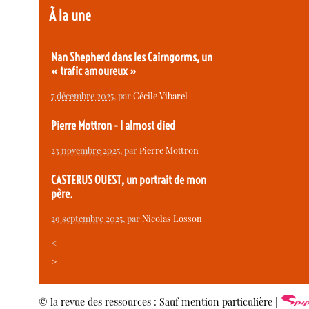
À la une
Nan Shepherd dans les Cairngorms, un
« trafic amoureux »
7 décembre 2025
, par
Cécile Vibarel
Pierre Mottron - I almost died
23 novembre 2025
, par
Pierre Mottron
CASTERUS OUEST, un portrait de mon
père.
29 septembre 2025
, par
Nicolas Losson
<
>
© la revue des ressources : Sauf mention particulière |