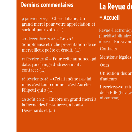
Derniers commentaires
La Revue d
-
Accueil
9 janvier 2019 –
Chère Liliane, Un
grand merci pour votre appréciation et
surtout pour votre (…)
Revue électroniqu
pluridisciplinaire 
30 décembre 2018 –
Bravo !
idées) -
En savoi
Somptueuse et riche présentation de ce
Contacts
merveilleux poète et érudit. (…)
Mentions légales
17 février 2018 –
Pour cette annonce qui
date, j’ai changé d’adresse mail :
Ours
contact : (…)
Utilisation des ar
d’auteurs
16 février 2018 –
C’était même pas lui,
mais c’est tout comme : c’est Aurélie
Inscrivez-vous à 
Filipetti qui a (…)
de la RdR
(Envoye
ni contenu)
29 août 2017 –
Encore un grand merci à
la Revue des Ressources, à Louise
Desrenards et (…)