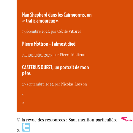
Nan Shepherd dans les Cairngorms, un
« trafic amoureux »
7 décembre 2025
, par
Cécile Vibarel
Pierre Mottron - I almost died
23 novembre 2025
, par
Pierre Mottron
CASTERUS OUEST, un portrait de mon
père.
29 septembre 2025
, par
Nicolas Losson
<
>
© la revue des ressources : Sauf mention particulière |
&