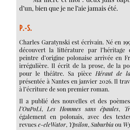
d’un, bien que je ne l’aie jamais été.
P.-S.
Charles Garatynski est écrivain. Né en 199
découvert la littérature par l’héritag
peintre d’origine polonaise arrivée en F
irrégulière. Il écrit de la prose, de la p
pour le théâtre. Sa pièce
Héraut de l
présentée à Nantes en janvier 2026. Il tra
à l’écriture de son premier roman.
Il a publié des nouvelles et des poèm
l’OuPoLi
,
Les Hommes sans épaules
,
Tr
également en polonais, avec des texte
revues
e-eleWator
,
Ypsilon
,
Suburbia
ou
Wy