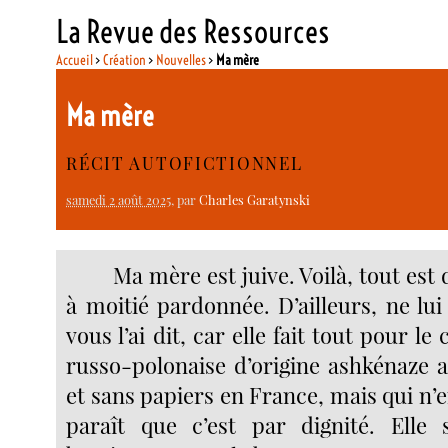
La Revue des Ressources
Accueil
>
Création
>
Nouvelles
>
Ma mère
Ma mère
RÉCIT AUTOFICTIONNEL
samedi 2 août 2025
, par
Charles Garatynski
Ma mère est juive. Voilà, tout est 
à moitié pardonnée. D’ailleurs, ne lui
vous l’ai dit, car elle fait tout pour le
russo-polonaise d’origine ashkénaze a
et sans papiers en France, mais qui n’en
paraît que c’est par dignité. Elle 