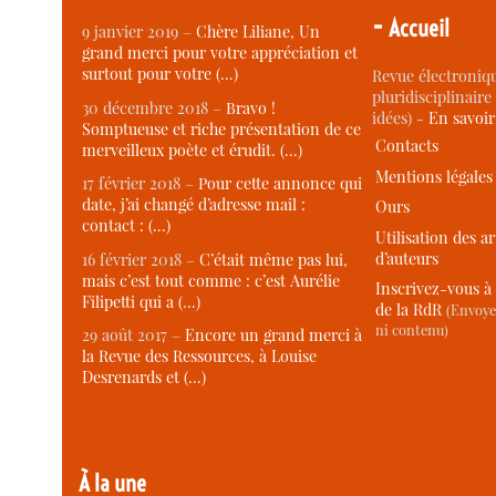
-
Accueil
9 janvier 2019 –
Chère Liliane, Un
grand merci pour votre appréciation et
surtout pour votre (…)
Revue électroniqu
pluridisciplinaire 
30 décembre 2018 –
Bravo !
idées) -
En savoi
Somptueuse et riche présentation de ce
Contacts
merveilleux poète et érudit. (…)
Mentions légales
17 février 2018 –
Pour cette annonce qui
date, j’ai changé d’adresse mail :
Ours
contact : (…)
Utilisation des ar
d’auteurs
16 février 2018 –
C’était même pas lui,
mais c’est tout comme : c’est Aurélie
Inscrivez-vous à 
Filipetti qui a (…)
de la RdR
(Envoye
ni contenu)
29 août 2017 –
Encore un grand merci à
la Revue des Ressources, à Louise
Desrenards et (…)
À la une