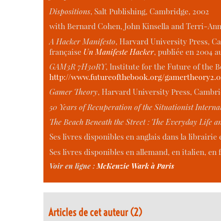
Dispositions
, Salt Publishing, Cambridge, 2002
with Bernard Cohen, John Kinsella and Terri-An
A Hacker Manifesto
, Harvard University Press, Ca
française
Un Manifeste Hacker
, publiée en 2004 a
GAM3R 7H30RY
, Institute for the Future of the 
http://www.futureofthebook.org/gamertheory2.0
Gamer Theory
, Harvard University Press, Cambri
50 Years of Recuperation of the Situationist Interna
The Beach Beneath the Street : The Everyday Life an
Ses livres disponibles en anglais dans la librairie
Ses livres disponibles en allemand, en italien, en f
Voir en ligne :
McKenzie Wark à Paris
Articles de cet auteur (2)