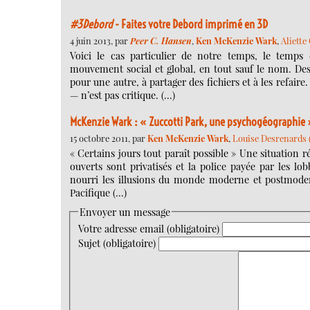
#3Debord
- Faites votre Debord imprimé en 3D
4 juin 2013, par
Peer C. Hansen
,
Ken McKenzie Wark
,
Aliette
Voici le cas particulier de notre temps, le temps
mouvement social et global, en tout sauf le nom. Des
pour une autre, à partager des fichiers et à les refair
— n’est pas critique. (…)
McKenzie Wark : « Zuccotti Park, une psychogéographie »
15 octobre 2011, par
Ken McKenzie Wark
,
Louise Desrenards (
« Certains jours tout paraît possible » Une situation 
ouverts sont privatisés et la police payée par les lob
nourri les illusions du monde moderne et postmoder
Pacifique (…)
Envoyer un message
Votre adresse email (obligatoire)
Sujet (obligatoire)