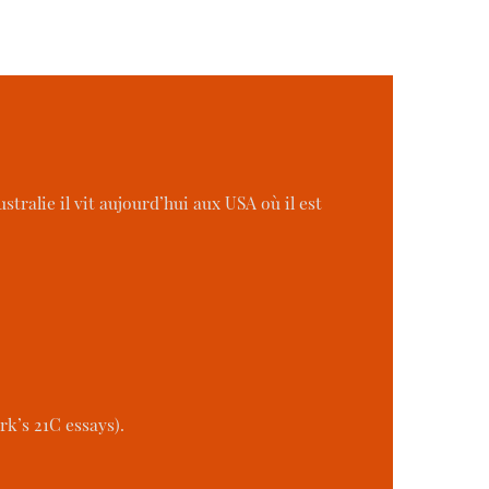
ralie il vit aujourd’hui aux USA où il est
rk’s 21C essays).