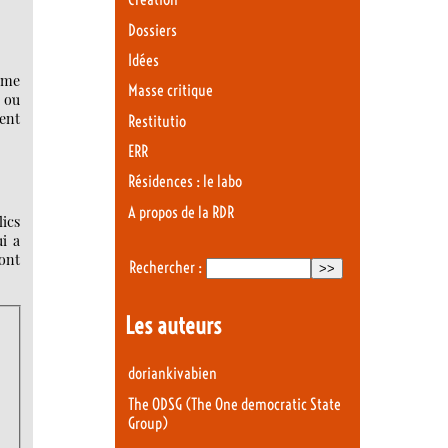
Dossiers
Idées
rme
Masse critique
n ou
ment
Restitutio
ERR
Résidences : le labo
A propos de la RDR
lics
ui a
ont
Rechercher :
Les auteurs
doriankivabien
The ODSG (The One democratic State
Group)