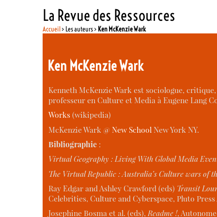
La Revue des Ressources
Accueil
> Les auteurs >
Ken McKenzie Wark
Ken McKenzie Wark
Kenneth McKenzie Wark est sociologue, critique, p
professeur en Culture et Media à Eugene Lang Col
Works
(wikipedia)
McKenzie Wark @
New School
New York NY.
Bibliographie
:
Virtual Geography : Living With Global Media Even
The Virtual Republic : Australia’s Culture wars of t
Ray Edgar and Ashley Crawford (eds)
Transit Lou
Celebrities, Culture and Cyberspace, Pluto Press 
Josephine Bosma et al. (eds),
Readme !
, Autonomed