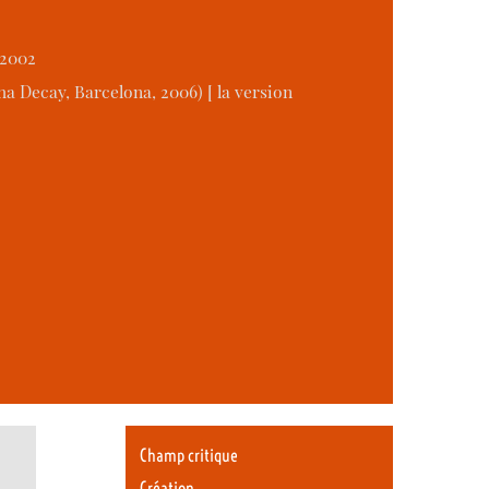
 2002
a Decay, Barcelona, 2006) [ la version
Champ critique
Création