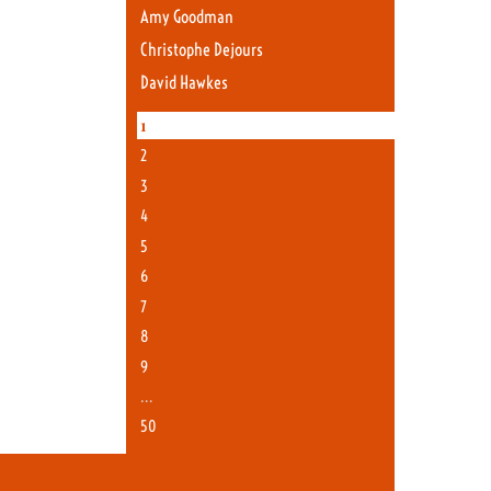
Amy Goodman
Christophe Dejours
David Hawkes
1
2
3
4
5
6
7
8
9
…
50