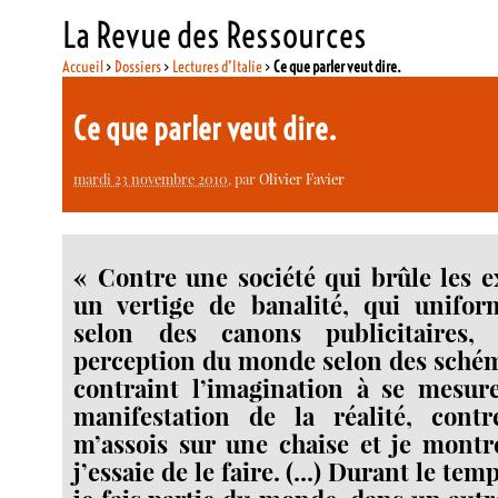
La Revue des Ressources
Accueil
>
Dossiers
>
Lectures d’Italie
>
Ce que parler veut dire.
Ce que parler veut dire.
mardi 23 novembre 2010
, par
Olivier Favier
« Contre une société qui brûle les 
un vertige de banalité, qui uniform
selon des canons publicitaires, 
perception du monde selon des schém
contraint l’imagination à se mesure
manifestation de la réalité, contr
m’assois sur une chaise et je montre
j’essaie de le faire. (...) Durant le tem