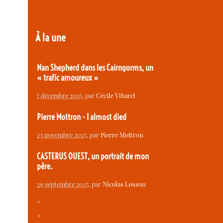
À la une
Nan Shepherd dans les Cairngorms, un
« trafic amoureux »
7 décembre 2025
, par
Cécile Vibarel
Pierre Mottron - I almost died
23 novembre 2025
, par
Pierre Mottron
CASTERUS OUEST, un portrait de mon
père.
29 septembre 2025
, par
Nicolas Losson
<
>