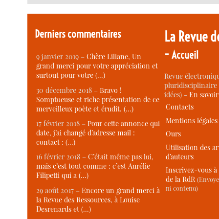
Je pense que je vais
acheter le dvd twilight 3
dés sa sortie,
Derniers commentaires
trop fan pour attendre la suite de cette saga de vampires.
La Revue d
-
Accueil
9 janvier 2019 –
Chère Liliane, Un
grand merci pour votre appréciation et
surtout pour votre (…)
Revue électroniqu
pluridisciplinaire 
30 décembre 2018 –
Bravo !
idées) -
En savoi
Somptueuse et riche présentation de ce
Contacts
merveilleux poète et érudit. (…)
Mentions légales
17 février 2018 –
Pour cette annonce qui
date, j’ai changé d’adresse mail :
Ours
contact : (…)
Utilisation des ar
d’auteurs
16 février 2018 –
C’était même pas lui,
mais c’est tout comme : c’est Aurélie
Inscrivez-vous à 
Filipetti qui a (…)
de la RdR
(Envoye
ni contenu)
29 août 2017 –
Encore un grand merci à
la Revue des Ressources, à Louise
Desrenards et (…)