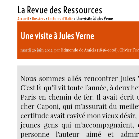
La Revue des Ressources
Accueil
>
Dossiers
>
Lectures d’Italie
>
Une visite à Jules Verne
Une visite à Jules Verne
mardi 26 juin 2012
, par
Edmondo de Amicis (1846-1908)
,
Olivier Fav
Nous sommes allés rencontrer Jules 
C’est là qu’il vit toute l’année, à deux 
Paris en chemin de fer. Il avait écrit
cher Caponi, qui m’assurait du meille
certitude avait ravivé mon vieux désir, 
jeunes gens qui m’accompagnaient, 
personne l’auteur aimé et adm