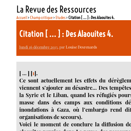
La Revue des Ressources
Accueil
>
Champ critique
>
Etudes
>
Citation [ ... ] : Des Alaouites 4.
Citation [ ... ] : Des Alaouites 4.
lundi 16 décembre 2013
, par
Louise Desrenards
[ ... ]
[
1
]
.
Ce sont actuellement les effets du dérègle
viennent s’ajouter au désastre... Des tempête
la Syrie et le Liban, quand les réfugiés pour
masse dans des camps aux conditions désa
inondations à Gaza, où l’embargo rend diff
organisations de secours).
Voici le moment de conclure la diffusion de 