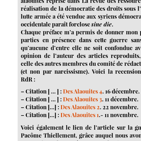
alaouites reprise dans La revue des ressources
réalisation de la démocratie des droits sous l’
lutte armée a été vendue aux syriens démocra
occidentale paraît forclose
sine die
.
Chaque préface m’a permis de donner mon po
parties en présence dans cette guerre san
qu’aucune d’entre elle ne soit confondue a
opinion de l’auteur des articles reproduits
celle des autres membres du comité de rédactio
(et non par narcissisme). Voici la recensio
RdR :
–
Citation [ ... ] :
Des Alaouites 4
. 16 décembre.
–
Citation [ ... ] :
Des Alaouites 3
. 11 décembre.
–
Citation [...] :
Des Alaouites 2
. 22 novembre.
–
Citation [...] :
Des Alaouites 1
.- 11 novembre.
Voici également le lien de l’article sur la 
Pacôme Thiellement, grâce auquel nous avons