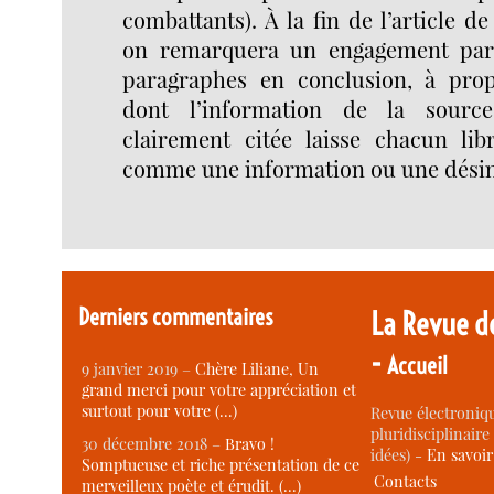
combattants). À la fin de l’article d
on remarquera un engagement part
paragraphes en conclusion, à prop
dont l’information de la source
clairement citée laisse chacun li
comme une information ou une dési
Derniers commentaires
La Revue d
-
Accueil
9 janvier 2019 –
Chère Liliane, Un
grand merci pour votre appréciation et
surtout pour votre (…)
Revue électroniqu
pluridisciplinaire 
30 décembre 2018 –
Bravo !
idées) -
En savoi
Somptueuse et riche présentation de ce
Contacts
merveilleux poète et érudit. (…)