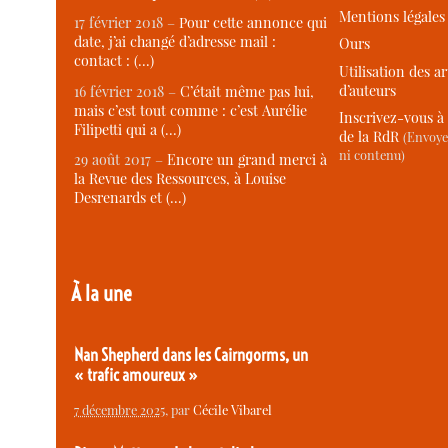
Mentions légales
17 février 2018 –
Pour cette annonce qui
date, j’ai changé d’adresse mail :
Ours
contact : (…)
Utilisation des ar
d’auteurs
16 février 2018 –
C’était même pas lui,
mais c’est tout comme : c’est Aurélie
Inscrivez-vous à 
Filipetti qui a (…)
de la RdR
(Envoye
ni contenu)
29 août 2017 –
Encore un grand merci à
la Revue des Ressources, à Louise
Desrenards et (…)
À la une
Nan Shepherd dans les Cairngorms, un
« trafic amoureux »
7 décembre 2025
, par
Cécile Vibarel