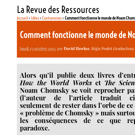
La Revue des Ressources
Accueil
>
Idées
>
Controverses
>
Comment fonctionne le monde de Noam Chom
Comment fonctionne le monde de 
lundi 15 octobre 2012
, par
David Hawkes
,
Régis Poulet (traduction)
Alors qu’il publie deux livres d’entr
How the World Works
et
The Scien
Noam Chomsky se voit reprocher p
(l’auteur de l’article traduit c
seulement de rester dans l’orbe de ce 
« problème de Chomsky » mais surtout
les conséquences de ce que rep
paradoxe.