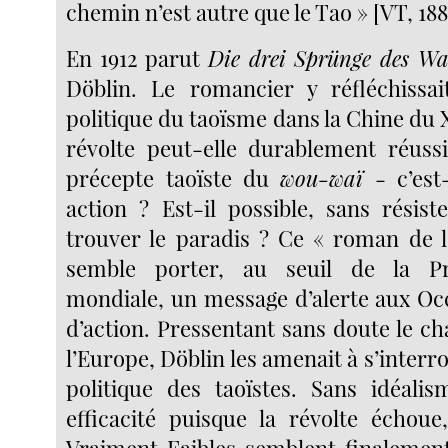
chemin n’est autre que le Tao » [VT, 188
En 1912 parut
Die drei Sprünge des W
Döblin. Le romancier y réfléchissait
politique du taoïsme dans la Chine du X
révolte peut-elle durablement réussi
précepte taoïste du
wou-waï
- c’est
action ? Est-il possible, sans résist
trouver le paradis ? Ce « roman de 
semble porter, au seuil de la P
mondiale, un message d’alerte aux Oc
d’action. Pressentant sans doute le ch
l’Europe, Döblin les amenait à s’interro
politique des taoïstes. Sans idéali
efficacité puisque la révolte échoue