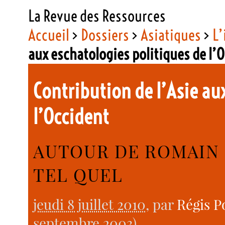
La Revue des Ressources
Accueil
>
Dossiers
>
Asiatiques
>
L’
aux eschatologies politiques de l’
Contribution de l’Asie au
l’Occident
AUTOUR DE ROMAIN 
TEL QUEL
jeudi 8 juillet 2010
, par
Régis P
septembre 2003).