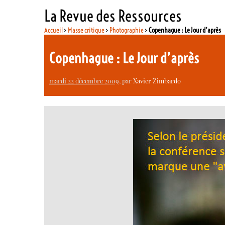
La Revue des Ressources
Accueil
>
Masse critique
>
Photographie
>
Copenhague : Le Jour d’après
Copenhague : Le Jour d’après
mardi 22 décembre 2009
, par
Xavier Zimbardo