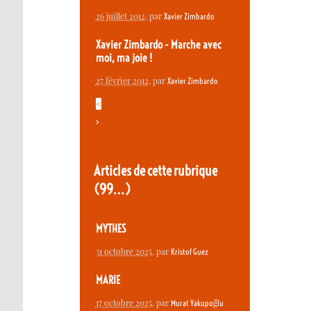
26 juillet 2012
, par
Xavier Zimbardo
Xavier Zimbardo - Marche avec
moi, ma joie !
27 février 2012
, par
Xavier Zimbardo
<
>
Articles de cette rubrique
(99…)
MYTHES
31 octobre 2025
, par
Kristof Guez
MARIE
17 octobre 2025
, par
Murat Yakupoğlu