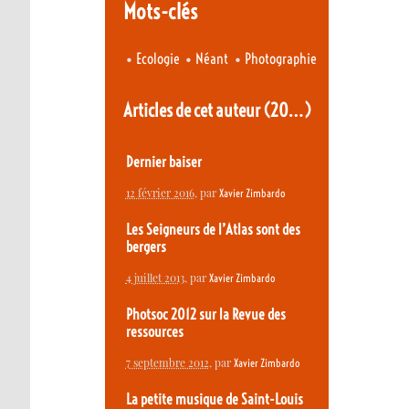
Mots-clés
•
•
•
Ecologie
Néant
Photographie
Articles de cet auteur
(20…)
Dernier baiser
12 février 2016
, par
Xavier Zimbardo
Les Seigneurs de l’Atlas sont des
bergers
4 juillet 2013
, par
Xavier Zimbardo
Photsoc 2012 sur la Revue des
ressources
7 septembre 2012
, par
Xavier Zimbardo
La petite musique de Saint-Louis