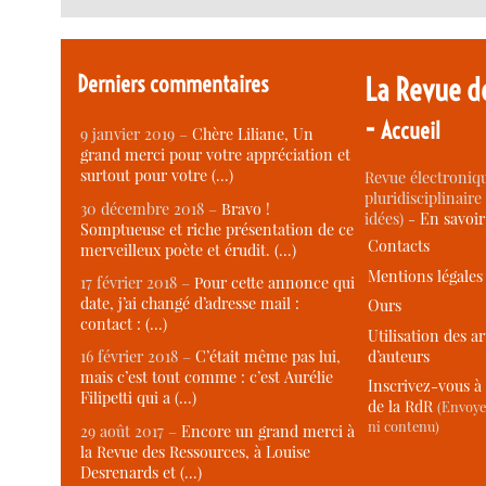
Derniers commentaires
La Revue d
-
Accueil
9 janvier 2019 –
Chère Liliane, Un
grand merci pour votre appréciation et
surtout pour votre (…)
Revue électroniqu
pluridisciplinaire 
30 décembre 2018 –
Bravo !
idées) -
En savoi
Somptueuse et riche présentation de ce
Contacts
merveilleux poète et érudit. (…)
Mentions légales
17 février 2018 –
Pour cette annonce qui
date, j’ai changé d’adresse mail :
Ours
contact : (…)
Utilisation des ar
d’auteurs
16 février 2018 –
C’était même pas lui,
mais c’est tout comme : c’est Aurélie
Inscrivez-vous à 
Filipetti qui a (…)
de la RdR
(Envoye
ni contenu)
29 août 2017 –
Encore un grand merci à
la Revue des Ressources, à Louise
Desrenards et (…)