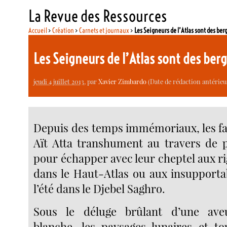
La Revue des Ressources
Accueil
>
Création
>
Carnets et journaux
>
Les Seigneurs de l’Atlas sont des ber
Les Seigneurs de l’Atlas sont des ber
jeudi 4 juillet 2013
, par
Xavier Zimbardo
(Date de rédaction antérieu
Depuis des temps immémoriaux, les f
Aït Atta transhument au travers de 
pour échapper avec leur cheptel aux ri
dans le Haut-Atlas ou aux insupporta
l’été dans le Djebel Saghro.
Sous le déluge brûlant d’une ave
blanche, les paysages lunaires et t