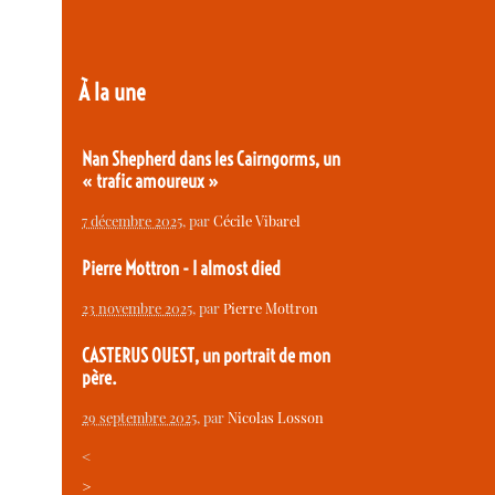
À la une
Nan Shepherd dans les Cairngorms, un
« trafic amoureux »
7 décembre 2025
, par
Cécile Vibarel
Pierre Mottron - I almost died
23 novembre 2025
, par
Pierre Mottron
CASTERUS OUEST, un portrait de mon
père.
29 septembre 2025
, par
Nicolas Losson
<
>