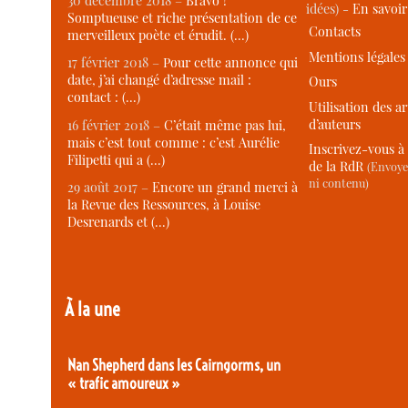
30 décembre 2018 –
Bravo !
idées) -
En savoi
Somptueuse et riche présentation de ce
Contacts
merveilleux poète et érudit. (…)
Mentions légales
17 février 2018 –
Pour cette annonce qui
date, j’ai changé d’adresse mail :
Ours
contact : (…)
Utilisation des ar
d’auteurs
16 février 2018 –
C’était même pas lui,
mais c’est tout comme : c’est Aurélie
Inscrivez-vous à 
Filipetti qui a (…)
de la RdR
(Envoye
ni contenu)
29 août 2017 –
Encore un grand merci à
la Revue des Ressources, à Louise
Desrenards et (…)
À la une
Nan Shepherd dans les Cairngorms, un
« trafic amoureux »