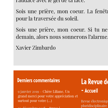
l’audace avec le gel de ta face.
Sois une prière, mon coeur. La fenêt
pour la traversée du soleil.
Sois une prière, mon coeur. Si tu ne
demain, alors nous sonnerons l’alarme
Xavier Zimbardo
Derniers commentaires
La Revue d
-
Accueil
9 janvier 2019 –
Chère Liliane, Un
grand merci pour votre appréciation et
surtout pour votre (…)
Revue électroniqu
pluridisciplinaire 