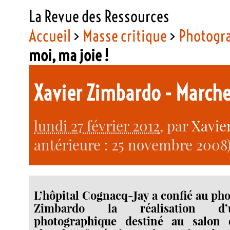
La Revue des Ressources
Accueil
>
Masse critique
>
Photogr
moi, ma joie !
Xavier Zimbardo - Marche
lundi 27 février 2012
, par
Xavie
antérieure : 25 novembre 2008)
L’hôpital Cognacq-Jay a confié au ph
Zimbardo la réalisation d’
photographique destiné au salon 