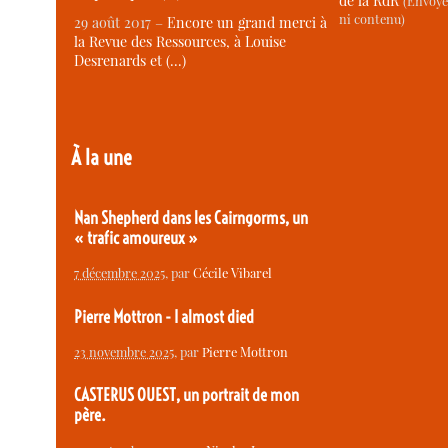
de la RdR
(Envoye
ni contenu)
29 août 2017 –
Encore un grand merci à
la Revue des Ressources, à Louise
Desrenards et (…)
À la une
Nan Shepherd dans les Cairngorms, un
« trafic amoureux »
7 décembre 2025
, par
Cécile Vibarel
Pierre Mottron - I almost died
23 novembre 2025
, par
Pierre Mottron
CASTERUS OUEST, un portrait de mon
père.