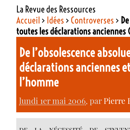
La Revue des Ressources
Accueil
>
Idées
>
Controverses
>
De
toutes les déclarations anciennes
De l’obsolescence absolue 
déclarations anciennes et
l’homme
lundi 1er mai 2006
, par
Pierre
DE LA NÉCESSITÉ DE S’INVEN