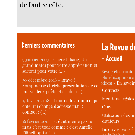
de l’autre côté.
Derniers commentaires
La Revue d
-
Accueil
9 janvier 2019 –
Chère Liliane, Un
grand merci pour votre appréciation et
surtout pour votre (…)
Revue électroniqu
pluridisciplinaire 
30 décembre 2018 –
Bravo !
idées) -
En savoi
Somptueuse et riche présentation de ce
Contacts
merveilleux poète et érudit. (…)
Mentions légales
17 février 2018 –
Pour cette annonce qui
date, j’ai changé d’adresse mail :
Ours
contact : (…)
Utilisation des ar
d’auteurs
16 février 2018 –
C’était même pas lui,
mais c’est tout comme : c’est Aurélie
Inscrivez-vous à 
Filipetti qui a (…)