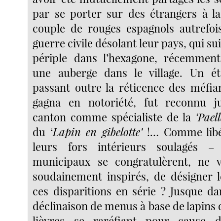
par se porter sur des étrangers à 
couple de rouges espagnols autrefoi
guerre civile désolant leur pays, qui su
périple dans l’hexagone, récemment
une auberge dans le village. Un ét
passant outre la réticence des méfia
gagna en notoriété, fut reconnu j
canton comme spécialiste de la
‘Pael
du ‘
Lapin en gibelotte’
!… Comme libé
leurs fors intérieurs soulagés – 
municipaux se congratulèrent, ne ve
soudainement inspirés, de désigner 
ces disparitions en série ? Jusque dan
déclinaison de menus à base de lapins
lièvres se raréfiant pour cause 