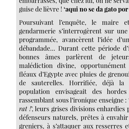
embarrassés, que chez lui, on ne serva
guise de lièvre !
‘aqui no se da gato por
Poursuivant l’enquête, le maire e
gendarmerie s’interrogèrent sur une 
programmée, avancèrent l’idée d’une
débandade... Durant cette période d’
bonnes âmes parlèrent de jeteu
malédiction divine, opportunément 
fléaux d’Egypte avec pluies de grenoui
de sauterelles. Horrifiée, déjà la
population envisageait des horde
rassemblant sous l’ironique enseigne : 
rat !
’, leurs grises divisions enhardies
défenseurs naturels, prêtes à envahi
greniers, à s’attaquer aux resserres 