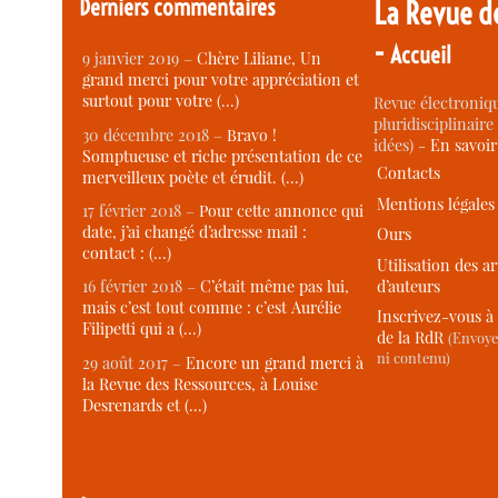
Derniers commentaires
La Revue d
-
Accueil
9 janvier 2019 –
Chère Liliane, Un
grand merci pour votre appréciation et
surtout pour votre (…)
Revue électroniqu
pluridisciplinaire 
30 décembre 2018 –
Bravo !
idées) -
En savoi
Somptueuse et riche présentation de ce
Contacts
merveilleux poète et érudit. (…)
Mentions légales
17 février 2018 –
Pour cette annonce qui
date, j’ai changé d’adresse mail :
Ours
contact : (…)
Utilisation des ar
d’auteurs
16 février 2018 –
C’était même pas lui,
mais c’est tout comme : c’est Aurélie
Inscrivez-vous à 
Filipetti qui a (…)
de la RdR
(Envoye
ni contenu)
29 août 2017 –
Encore un grand merci à
la Revue des Ressources, à Louise
Desrenards et (…)