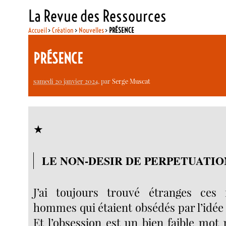
La Revue des Ressources
Accueil
>
Création
>
Nouvelles
>
PRÉSENCE
PRÉSENCE
samedi 20 janvier 2024
, par
Serge Muscat
★
LE NON-DESIR DE PERPETUATIO
J’ai toujours trouvé étranges ce
hommes qui étaient obsédés par l’idée
Et l’obsession est un bien faible mot