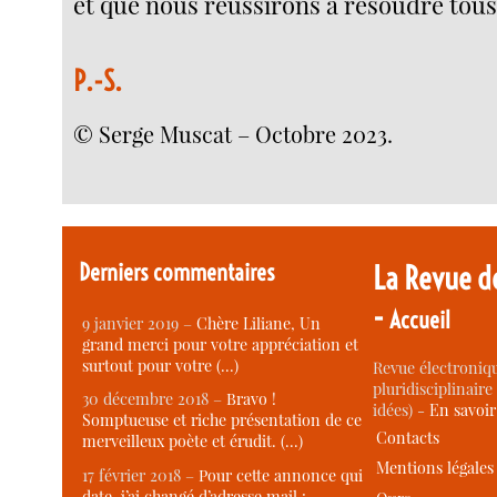
et que nous réussirons à résoudre tous
P.-S.
© Serge Muscat – Octobre 2023.
Derniers commentaires
La Revue d
-
Accueil
9 janvier 2019 –
Chère Liliane, Un
grand merci pour votre appréciation et
surtout pour votre (…)
Revue électroniqu
pluridisciplinaire 
30 décembre 2018 –
Bravo !
idées) -
En savoi
Somptueuse et riche présentation de ce
Contacts
merveilleux poète et érudit. (…)
Mentions légales
17 février 2018 –
Pour cette annonce qui
date, j’ai changé d’adresse mail :