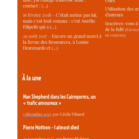
Ours
contact : (…)
Utilisation des ar
d’auteurs
16 février 2018 –
C’était même pas lui,
mais c’est tout comme : c’est Aurélie
Inscrivez-vous à 
Filipetti qui a (…)
de la RdR
(Envoye
ni contenu)
29 août 2017 –
Encore un grand merci à
la Revue des Ressources, à Louise
Desrenards et (…)
À la une
Nan Shepherd dans les Cairngorms, un
« trafic amoureux »
7 décembre 2025
, par
Cécile Vibarel
Pierre Mottron - I almost died
23 novembre 2025
, par
Pierre Mottron