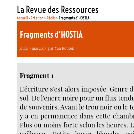
La Revue des Ressources
Accueil
>
Création
>
Récits
>
Fragments d’HOSTIA
Fragments d’HOSTIA
jeudi 9 mai 2013
, par
Yan Kouton
Fragment 1
L’écriture s’est alors imposée. Genre d
sol. De l’encre noire pour un flux tendu
de souvenirs. Avant le trou noir ou le te
y a en permanence dans cette chambr
Plus ou moins forte selon les heures. La
veilleuse. Petite lueur blanche q