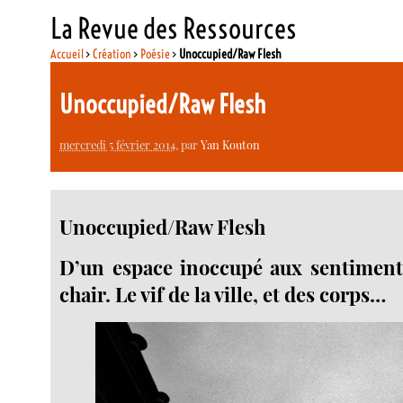
La Revue des Ressources
Accueil
>
Création
>
Poésie
>
Unoccupied/Raw Flesh
Unoccupied/Raw Flesh
mercredi 5 février 2014
, par
Yan Kouton
Unoccupied/Raw Flesh
D’un espace inoccupé aux sentiments
chair. Le vif de la ville, et des corps…