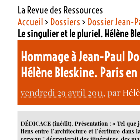
La Revue des Ressources
Accueil
>
Dossiers
>
Dossier Jean-P
Le singulier et le pluriel. Hélène 
Hommage à Jean-Paul Dollé 
Hélène Bleskine. Paris e
vendredi 29 avril 2011
, par
Hélè
DÉDICACE (inédit). Présentation : « Tel que j
liens entre l’architecture et l’écriture dans la
cerveau " décrypterait des itinéraires, des m