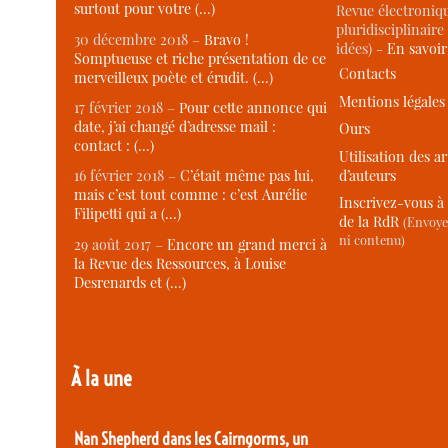
surtout pour votre (…)
Revue électroniqu
pluridisciplinaire 
30 décembre 2018 –
Bravo !
idées) -
En savoi
Somptueuse et riche présentation de ce
Contacts
merveilleux poète et érudit. (…)
Mentions légales
17 février 2018 –
Pour cette annonce qui
date, j’ai changé d’adresse mail :
Ours
contact : (…)
Utilisation des ar
d’auteurs
16 février 2018 –
C’était même pas lui,
mais c’est tout comme : c’est Aurélie
Inscrivez-vous à 
Filipetti qui a (…)
de la RdR
(Envoye
ni contenu)
29 août 2017 –
Encore un grand merci à
la Revue des Ressources, à Louise
Desrenards et (…)
À la une
Nan Shepherd dans les Cairngorms, un