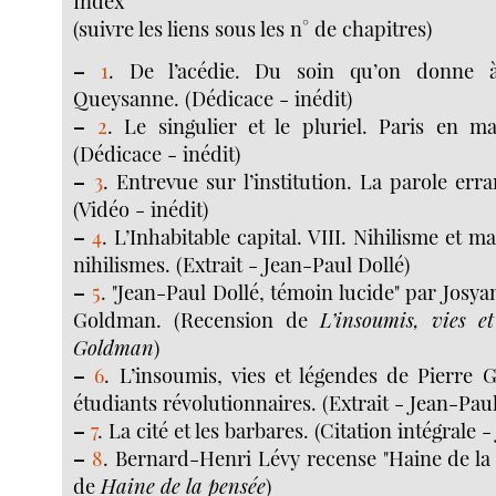
Index
(suivre les liens sous les n° de chapitres)
–
1
. De l’acédie. Du soin qu’on donne
Queysanne. (Dédicace - inédit)
–
2
. Le singulier et le pluriel. Paris en ma
(Dédicace - inédit)
–
3
. Entrevue sur l’institution. La parole err
(Vidéo - inédit)
–
4
. L’Inhabitable capital. VIII. Nihilisme et m
nihilismes. (Extrait - Jean-Paul Dollé)
–
5
. "Jean-Paul Dollé, témoin lucide" par Josya
Goldman. (Recension de
L’insoumis, vies e
Goldman
)
–
6
. L’insoumis, vies et légendes de Pierre Go
étudiants révolutionnaires. (Extrait - Jean-Paul
–
7
. La cité et les barbares. (Citation intégrale 
–
8
. Bernard-Henri Lévy recense "Haine de la
de
Haine de la pensée
)