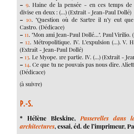
–
9
. Haine de la pensée - en ces temps de 
divise en deux : (...) (Extrait - Jean-Paul Dollé)
–
10
. "Question où de Sartre il n’y eut que 
Castro. (Dédicace)
–
11
. "Mon ami Jean-Paul Dollé...". Paul Virilio.
–
12
. Métropolitique. IV. L’expulsion (...). V. Ha
(Extrait - Jean-Paul Dollé)
–
13
. Le Myope. 1re partie. IV. (...) (Extrait - Je
–
14
. Ce que tu ne pouvais pas nous dire. Alie
(Dédicace)
(à suivre)
P.-S.
* Hélène Bleskine,
Passerelles dans la
architectures
, essai, éd. de l’imprimeur, Pa