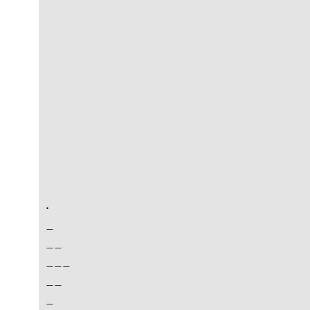
.
_
__
___
__
_