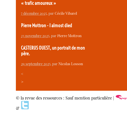
« trafic amoureux »
7 décembre 2025
, par
Cécile Vibarel
Pierre Mottron - I almost died
23 novembre 2025
, par
Pierre Mottron
CASTERUS OUEST, un portrait de mon
père.
29 septembre 2025
, par
Nicolas Losson
<
>
© la revue des ressources : Sauf mention particulière |
&