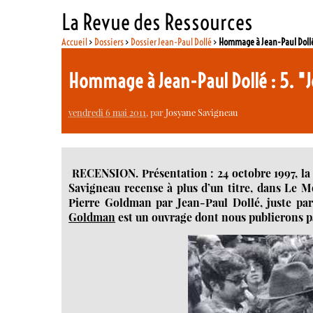
La Revue des Ressources
Accueil
>
Dossiers
>
Dossier Jean-Paul Dollé
>
Hommage à Jean-Paul Dollé
Hommage à Jean-Paul Dollé : 5. "
vendredi 6 mai 2011
, par
Josyane Savigneau
RECENSION. Présentation : 24 octobre 1997, l
Savigneau recense à plus d’un titre, dans Le Mo
Pierre Goldman par Jean-Paul Dollé, juste pa
Goldman
est un ouvrage dont nous publierons pa