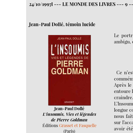
24/10/1997l --- LE MONDE DES LIVRES --- 9 -
Jean-Paul Dollé, témoin lucide
Le portr
ambigu, 
Ce n’est
commémor
Après le
entoure 
craindre.
L’Insoum
Jean-Paul Dollé
longue co
L’insoumis, Vies et légendes
nous fait
de Pierre Goldman
sur l’ac
Éditions
Grasset et Fasquelle
avoir été
(Paris)