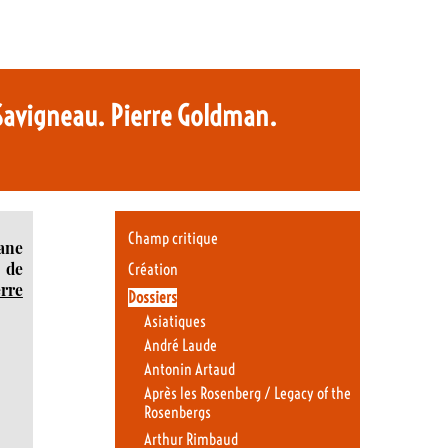
 Savigneau. Pierre Goldman.
Champ critique
ane
e de
Création
erre
Dossiers
Asiatiques
André Laude
Antonin Artaud
Après les Rosenberg / Legacy of the
Rosenbergs
Arthur Rimbaud