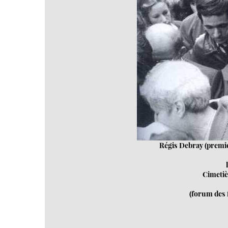
Régis Debray (premie
Cimetiè
(forum des 