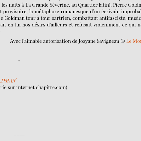
es nuits à La Grande Séverine, au Quartier latin), Pierre Gol
ant provisoire, la métaphore romanesque d’un écrivain improba
 ce Goldman tour à tour sartrien, combattant antifasciste, musi
rtait en lui nos désirs d’ailleurs et refusait violemment ce qui 
»
Avec l’aimable autorisation de Josyane Savigneau ©
Le Mo
°
OLDMAN
airie sur internet chapitre.com)
____