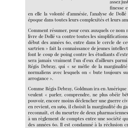
assez jus
finesse 
en elle la volonté d’amnésie, l’analyse de Dol
époque dans toutes leurs complexités et leurs am
Comment résumer, pour ceux auxquels ce nom ne d
livre de Dollé va contre toutes les simplification
début des années 60, entre dans le cercle de c
sartrien » fait la connaissance de jeunes intelle
font le coup de poing contre les étudiants d’ex
sera jamais vraiment l’un d’eux d’ailleurs parmi 
Régis Debray, qui « se méfie de la marginalité
normaliens avec lesquels on « bute toujours su
arrogance ».
Comme Régis Debray, Goldman ira en Amérique lat
veulent « parler, comprendre, ne plus obéir bêt
pouvoir, encore moins déclencher une guerre civil
en revient, en 1969, il choisit la marginalité du ga
reconnaît, et du meurtre de deux pharmaciennes, q
à un règlement de comptes entre une société qui 
des années 60. Il est condamné à la réclusion cr