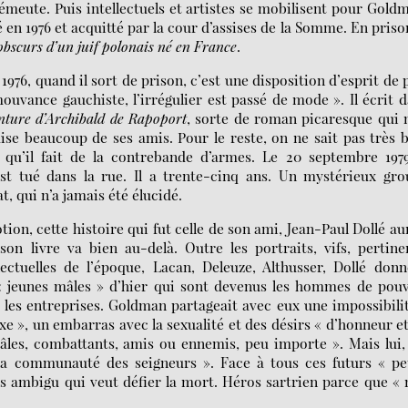
 l’émeute. Puis intellectuels et artistes se mobilisent pour Gold
 en 1976 et acquitté par la cour d’assises de la Somme. En prison
bscurs d’un juif polonais né en France
.
976, quand il sort de prison, c’est une disposition d’esprit de 
ouvance gauchiste, l’irrégulier est passé de mode ». Il écrit 
nture d’Archibald de Rapoport
, sorte de roman picaresque qui
ise beaucoup de ses amis. Pour le reste, on ne sait pas très 
t qu’il fait de la contrebande d’armes. Le 20 septembre 197
 est tué dans la rue. Il a trente-cinq ans. Un mystérieux gr
, qui n’a jamais été élucidé.
tion, cette histoire qui fut celle de son ami, Jean-Paul Dollé au
on livre va bien au-delà. Outre les portraits, vifs, pertine
llectuelles de l’époque, Lacan, Deleuze, Althusser, Dollé don
 « jeunes mâles » d’hier qui sont devenus les hommes de pou
s les entreprises. Goldman partageait avec eux une impossibili
exe », un embarras avec la sexualité et des désirs « d’honneur e
âles, combattants, amis ou ennemis, peu importe ». Mais lui,
 la communauté des seigneurs ». Face à tous ces futurs « pe
ros ambigu qui veut défier la mort. Héros sartrien parce que «