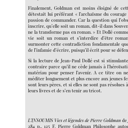
Finalement, Goldman est moins éloigné de cette a
détestait lui préférant « l’archaïsme du courage
passion de commander. Car la question qui l’obsède
inscrire, qu’elle soit un roman, dit-il dans Souveni
ne la transforme pas en roman. » Et Dollé comment
vie soit un roman et s’interdire d’être roma
surmonter cette contradiction fondamentale que 
de l’infamie d’écrire, puisqu’il écrit pour se défen
Si la lecture de Jean-Paul Dollé est si stimulant
contraire parce qu’il ne cède jamais à l’héroïsat
matériau pour penser l’avenir. A ce titre on 
méditer longuement et plus encore aux jeunes fem
sont leurs pères, et si elles ne sont pas résolue
leurs livres et de s’en tenir au tricot.
L’INSOUMIS Vies et légendes de Pierre Goldman
de 
284 p., 125 F. Pierre Goldman Philosophe auto