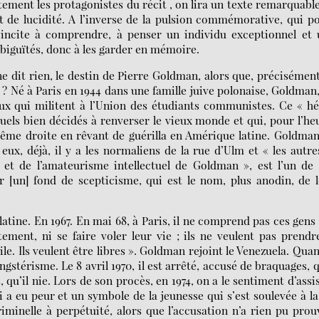
tement les protagonistes du récit , on lira un texte remarquabl
et de lucidité. A l’inverse de la pulsion commémorative, qui p
lé incite à comprendre, à penser un individu exceptionnel et
biguïtés, donc à les garder en mémoire.
it rien, le destin de Pierre Goldman, alors que, précisément
s ? Né à Paris en 1944 dans une famille juive polonaise, Goldman
eux qui militent à l’Union des étudiants communistes. Ce « h
ctuels bien décidés à renverser le vieux monde et qui, pour l’he
trême droite en rêvant de guérilla en Amérique latine. Goldma
eux, déjà, il y a les normaliens de la rue d’Ulm et « les autre
 et de l’amateurisme intellectuel de Goldman », est l’un de
r [un] fond de scepticisme, qui est le nom, plus anodin, de 
ine. En 1967. En mai 68, à Paris, il ne comprend pas ces gens
ement, ni se faire voler leur vie ; ils ne veulent pas prendr
e. Ils veulent être libres ». Goldman rejoint le Venezuela. Quan
ngstérisme. Le 8 avril 1970, il est arrêté, accusé de braquages, q
u’il nie. Lors de son procès, en 1974, on a le sentiment d’assi
a eu peur et un symbole de la jeunesse qui s’est soulevée à la
iminelle à perpétuité, alors que l’accusation n’a rien pu prou