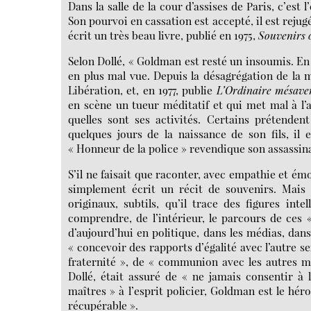
Dans la salle de la cour d’assises de Paris, c’est
Son pourvoi en cassation est accepté, il est rejugé
écrit un très beau livre, publié en 1975,
Souvenirs o
Selon Dollé, « Goldman est resté un insoumis. En 1
en plus mal vue. Depuis la désagrégation de la m
Libération, et, en 1977, publie
L’Ordinaire mésave
en scène un tueur méditatif et qui met mal à l’a
quelles sont ses activités. Certains prétenden
quelques jours de la naissance de son fils, il
« Honneur de la police » revendique son assassinat
S’il ne faisait que raconter, avec empathie et émo
simplement écrit un récit de souvenirs. Mais s
originaux, subtils, qu’il trace des figures inte
comprendre, de l’intérieur, le parcours de ces
d’aujourd’hui en politique, dans les médias, dan
« concevoir des rapports d’égalité avec l’autre s
fraternité », de « communion avec les autres m
Dollé, était assuré de « ne jamais consentir à
maîtres » à l’esprit policier, Goldman est le hé
récupérable ».