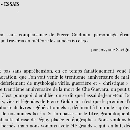
-- ESSAIS
°
ait sans complaisance de Pierre Goldman, personnage étran
qui traversa en météore les années 60 et 70.
par Josyane Savig
 pas sans appréhension, en ce temps fanatiquement voué à
ation, que l’on voit venir le trentième anniversaire de mai
 déferlement de mythologie virile, guerrière et « christique »
le trentième anniversaire de la mort de Che Guevara, on peut 
 C’est pourquoi, d’emblée, on se dit que l’essai de Jean-Paul Do
is, vies et légendes de Pierre Goldman, n’est que le premier d
horte de livres « générationnels », déclinant à l’infini le « qu’a
 de nos années 60 ? ». Si l’on passe sur le titre, grandiloquent
cablante phrase de Péguy placée en épigraphe « Nous voulons 
 bernés, mais nous voulons avoir été grands », qui, en fait, dé