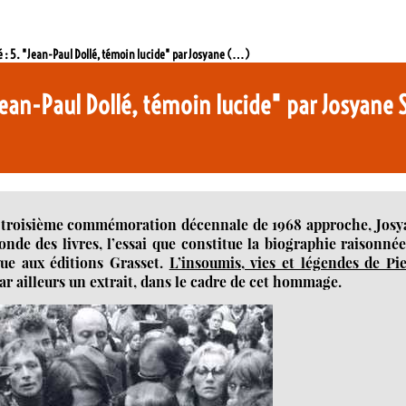
 : 5. "Jean-Paul Dollé, témoin lucide" par Josyane (…)
Jean-Paul Dollé, témoin lucide" par Josyane
a troisième commémoration décennale de 1968 approche, Josy
nde des livres, l’essai que constitue la biographie raisonné
rue aux éditions Grasset.
L’insoumis, vies et légendes de Pi
r ailleurs un extrait, dans le cadre de cet hommage.