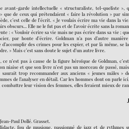
vant-garde intellectuelle « structuraliste, tel-queliste », q
 » que de ceux qui prétendaient « faire la révolution » par si
, c’est celle de l’écrit. « Je voulais écrire ma vie dans la vie,
rs obscurs... Elle ne le fut pas et de l’avoir écrite sans la roma
e : « Vouloir écrire sa vie mais ne pas écrire dans sa vie ; qu
ncier, par honte d’écrire. Goldman n’a pas d’autre manière
d’accomplir des crimes pour les expier, et par là même, se l
dre. » Mais c’est sans doute le sujet d’un autre livre.
e, ce n’est pas à cause de la figure héroïque de Goldman, c’es
ion niaise et que son livre n’est pas un morceau de passé, mai
ne saurait trop recommander aux anciens « jeunes mâles » de
mes de l’analyser en détail. Car les hommes dont on parle ici
s à combattre leur vision des femmes, elles feraient mieux de ra
Jean-Paul Dollé. Grasset.
didacte, fou de musique, passionné de jazz et de rythmes s