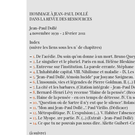
HOMMAGE À JEAN-PAUL DOLLÉ
DANS LA REVUE DES RESSOURCES
Jean-Paul Dollé
4 novembre 1939 - 2 février 2011
Index
(suivre les liens sous les n° de chapitres)
–
1
. De l’acédie. Du soin qu’on donne à un mort. Bruno Quey
–
2
. Le singulier et le pluriel. Paris en mai. Hélène Bleskine
–
3
. Entrevue sur l’institution. La parole errante. Stéphane G
–
4
. L’Inhabitable capital. VIII. Nihilisme et maladie - IX. Le
–
5
. "Jean-Paul Dollé, témoin lucide" par Josyane Savignea
–
6
. L’insoumis, vies et légendes de Pierre Goldman. II. (...)
–
7
. La cité et les barbares. (Citation intégrale - Jean-Paul D
–
8
. Bernard-Henri Lévy recense "Haine de la pensée". (Re
–
9
. Haine de la pensée - en ces temps de détresse. IV. Un se 
–
10
. "Question où de Sartre il n’y eut que le silence". Rolan
–
11
. "Mon ami Jean-Paul Dollé...". Paul Virilio. (Dédicace)
–
12
. Métropolitique. IV. L’expulsion (...). V. Habiter l’absence 
–
13
. Le Myope. 1re partie. IV. (...) (Extrait - Jean-Paul Dollé)
–
14
. Ce que tu ne pouvais pas nous dire. Aliette Guibert-C
(à suivre)