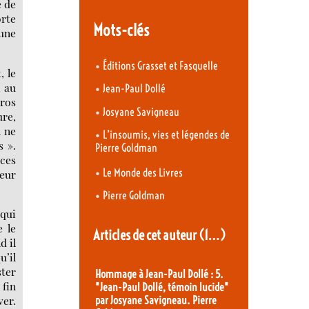
e de
orte
Mots-clés
 une
•
Éditions Grasset et Fasquelle
, le
, au
•
Jean-Paul Dollé
éros
•
Josyane Savigneau
ure,
n ne
•
L’insoumis, vies et légendes de
s ».
Pierre Goldman
 ces
•
Le Monde des Livres
leur
•
Pierre Goldman
 qui
e le
Articles de cet auteur
(1…)
d il
u’il
ster
Hommage à Jean-Paul Dollé : 5.
 fin
"Jean-Paul Dollé, témoin lucide"
ver.
par Josyane Savigneau. Pierre