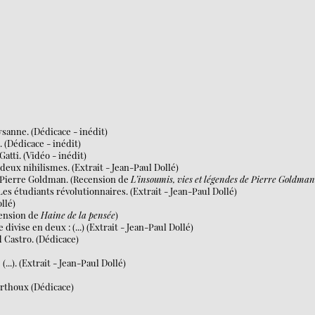
sanne. (Dédicace - inédit)
. (Dédicace - inédit)
atti. (Vidéo - inédit)
s deux nihilismes. (Extrait - Jean-Paul Dollé)
u. Pierre Goldman. (Recension de
L’insoumis, vies et légendes de Pierre Goldma
 Les étudiants révolutionnaires. (Extrait - Jean-Paul Dollé)
ollé)
cension de
Haine de la pensée
)
divise en deux : (...) (Extrait - Jean-Paul Dollé)
d Castro. (Dédicace)
(...). (Extrait - Jean-Paul Dollé)
erthoux (Dédicace)