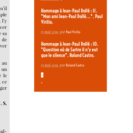
u’il
Hommage à Jean-Paul Dollé : 11.
mple
"Mon ami Jean-Paul Dollé...". Paul
 l’y
Virilio.
ncer
15 mai 2011
, par
Paul Virilio
e sa
 de
Hommage à Jean-Paul Dollé : 10.
aver
"Question où de Sartre il n’y eut
que le silence". Roland Castro.
t au
13 mai 2011
, par
Roland Castro
s un
 le
<
, ce
>
nger
J. S.
ud-