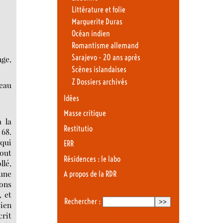
Littérature et folie
Marguerite Duras
Océan indien
Romantisme allemand
Sarajevo - 20 ans après
ge,
Scènes islandaises
Z Dossiers archivés
neau
Idées
Masse critique
 la
Restitutio
 68.
 qui
ERR
tout
Résidences : le labo
llé,
’une
A propos de la RDR
vons
, et
Rechercher :
bien
crit