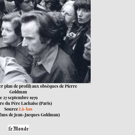
r plan de profil) aux obsèques de Pierre
Goldman
le 27 septembre 1979
re du Père Lachaise (Paris)
Source
Là-bas
fans de Jean-Jacques Goldman)