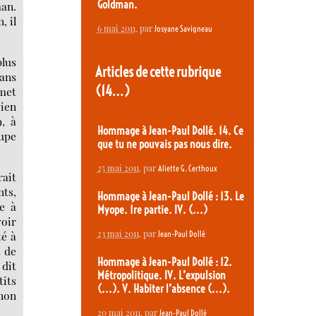
Goldman.
man.
, il
6 mai 2011
, par
Josyane Savigneau
plus
Articles de cette rubrique
dans
(14…)
 met
bien
9, à
Hommage à Jean-Paul Dollé. 14. Ce
oupe
que tu ne pouvais pas nous dire.
25 mai 2011
, par
Aliette G. Certhoux
rait
nts,
Hommage à Jean-Paul Dollé : 13. Le
ne à
Myope. 1re partie. IV. (...)
voir
23 mai 2011
, par
té à
Jean-Paul Dollé
t de
Hommage à Jean-Paul Dollé : 12.
 dit
Métropolitique. IV. L’expulsion
tits
(...). V. Habiter l’absence (...).
 non
20 mai 2011
, par
Jean-Paul Dollé