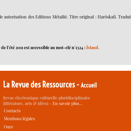
e autorisation des Editions Métailié. Titre original : Haröskafi. Tradui
de l’été 2011 est accessible au mot-clé n°1324 :
Ísland
.
La Revue des Ressources -
Accueil
Revue électronique culturelle pluridisciplinaire
(littérature, arts & idées) -
En savoir plus…
Contacts
Mentions légales
Ours