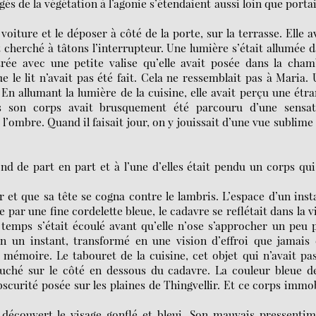
gés de la végétation à l’agonie s’étendaient aussi loin que portai
oiture et le déposer à côté de la porte, sur la terrasse. Elle a
et cherché à tâtons l’interrupteur. Une lumière s’était allumée 
ntrée avec une petite valise qu’elle avait posée dans la cha
e le lit n’avait pas été fait. Cela ne ressemblait pas à Maria.
s. En allumant la lumière de la cuisine, elle avait perçu une étr
is son corps avait brusquement été parcouru d’une sensat
l’ombre. Quand il faisait jour, on y jouissait d’une vue sublime
d de part en part et à l’une d’elles était pendu un corps qui
 et que sa tête se cogna contre le lambris. L’espace d’un inst
 par une fine cordelette bleue, le cadavre se reflétait dans la v
 temps s’était écoulé avant qu’elle n’ose s’approcher un peu 
en un instant, transformé en une vision d’effroi que jamais 
a mémoire. Le tabouret de la cuisine, cet objet qui n’avait pa
ouché sur le côté en dessous du cadavre. La couleur bleue d
obscurité posée sur les plaines de Thingvellir. Et ce corps immo
t découvert le visage gonflé et bleui. Son mauvais pressenti