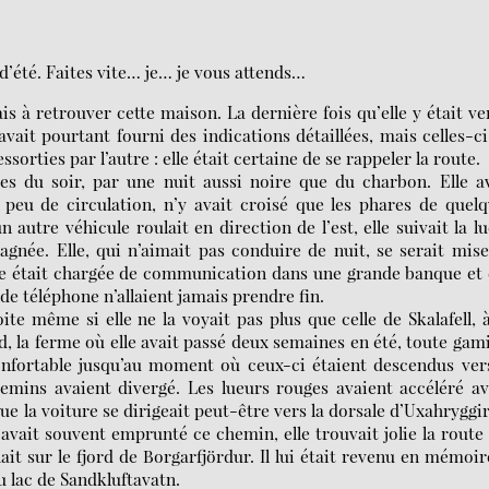
d’été. Faites vite… je… je vous attends…
is à retrouver cette maison. La dernière fois qu’elle y était v
vait pourtant fourni des indications détaillées, mais celles-ci
sorties par l’autre : elle était certaine de se rappeler la route.
res du soir, par une nuit aussi noire que du charbon. Elle a
e peu de circulation, n’y avait croisé que les phares de quel
n autre véhicule roulait en direction de l’est, elle suivait la l
gnée. Elle, qui n’aimait pas conduire de nuit, se serait mis
 Elle était chargée de communication dans une grande banque et 
 de téléphone n’allaient jamais prendre fin.
te même si elle ne la voyait pas plus que celle de Skalafell, 
id, la ferme où elle avait passé deux semaines en été, toute gam
 confortable jusqu’au moment où ceux-ci étaient descendus ver
emins avaient divergé. Les lueurs rouges avaient accéléré a
 que la voiture se dirigeait peut-être vers la dorsale d’Uxahryggir
le avait souvent emprunté ce chemin, elle trouvait jolie la route
it sur le fjord de Borgarfjördur. Il lui était revenu en mémoir
u lac de Sandkluftavatn.