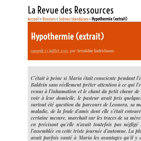
La Revue des Ressources
Accueil
>
Dossiers
>
Scènes islandaises
>
Hypothermie (extrait)
Hypothermie (extrait)
samedi 23 juillet 2011
, par
Arnaldur Indridason
C’était à peine si Maria était consciente pendant l’
Baldvin sans réellement prêter attention à ce qui l’
venus à l’inhumation et le chant du petit chœur de 
voir à leur domicile, le pasteur avait pris quelque
surtout été question du parcours de Leonora, sa mè
maladie, de la foule d’amis dont elle s’était entour
certaine mesure, marchait sur les traces de sa mère
en précisant qu’elle n’avait toutefois pas négligé
l’assemblée en cette triste journée d’automne. La pl
avait parfois vanté à Maria les avantages qu’il y 