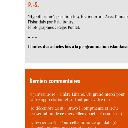
P.-S.
"Hypothermie", parution le 4 février 2010. Avec l’aimabl
l’islandais par Eric Boury.
Photographies : Régis Poulet.
–
- -
L’index des articles liés à la programmation islandaise 
Derniers commentaires
9 janvier 2019 –
Chère Liliane, Un grand merci pour
votre appréciation et surtout pour votre (…)
30 décembre 2018 –
Bravo ! Somptueuse et riche
présentation de ce merveilleux poète et érudit. (…)
17 février 2018 –
Pour cette annonce qui date, j’ai
changé d’adresse mail : contact : (…)