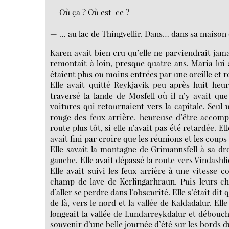
— Où ça ? Où est-ce ?
— … au lac de Thingvellir. Dans… dans sa maison 
Karen avait bien cru qu’elle ne parviendrait jama
remontait à loin, presque quatre ans. Maria lui a
étaient plus ou moins entrées par une oreille et res
Elle avait quitté Reykjavik peu après huit heu
traversé la lande de Mosfell où il n’y avait qu
voitures qui retournaient vers la capitale. Seul u
rouge des feux arrière, heureuse d’être accompa
route plus tôt, si elle n’avait pas été retardée.
avait fini par croire que les réunions et les coups
Elle savait la montagne de Grimannsfell à sa droi
gauche. Elle avait dépassé la route vers Vindashl
Elle avait suivi les feux arrière à une vitesse
champ de lave de Kerlingarhraun. Puis leurs ch
d’aller se perdre dans l’obscurité. Elle s’était dit
de là, vers le nord et la vallée de Kaldadalur. El
longeait la vallée de Lundarreykdalur et déboucha
souvenir d’une belle journée d’été sur les bords d