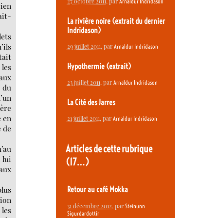
27 octobre 2011
, par
Arnaldur Indridason
cien
ait-
La rivière noire (extrait du dernier
Indridason)
lets
’ils
29 juillet 2011
, par
Arnaldur Indridason
tait
 les
Hypothermie (extrait)
eaux
23 juillet 2011
, par
Arnaldur Indridason
e du
l’un
La Cité des Jarres
lère
e en
21 juillet 2011
, par
Arnaldur Indridason
é de
Articles de cette rubrique
u’au
 lui
(17…)
 aux
plus
Retour au café Mokka
tion
31 décembre 2012
, par
Steinunn
 les
Sigurdardottir