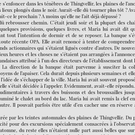
 s’enfoncer dans les ténèbres de Thingvellir, les plaines de l’an
es lieux plongés dans le noir. Aurait-elle dû tourner plus tôt ? Av
ait-ce le prochain ? A moins qu’elle ne l’ait déjà dépassé ?
dû rebrousser chemin. C’était jeudi soir et la plupart des cha
uelques provisions, quelques livres, et Maria lui avait dit qu
vant tout l’intention de dormir et de se reposer. La banque s’é
 toute récente OPA. Elle avait renoncé à tenter de comprendre
ds actionnaires qui s’étaient ligués contre d’autres. De nouv
ux heures et les choses ne s’étaient pas arrangées à l’annonc
ndaises attribué à l’un des directeurs de l’établissement dont 
. La direction de la banque était parvenue à susciter la co
oyens de l’apaiser. Cela durait depuis plusieurs semaines et ell
 l’idée de s’échapper de la ville. Maria lui avait souvent propos
 elle s’était décidée à l’appeler. Evidemment, avait-elle répondu.
udimentaires à travers des buissons et des broussailles jusq
miné le chalet au bord du lac. Maria lui avait remis la clef en
utre. Il pouvait parfois être utile d’en cacher une en réserve
urée par les teintes automnales des plaines de Thingvellir. Du 
blicité pour des excursions spécialement consacrées à l’observa
utomne, du reste elles n’étaient nulle part aussi belles que sur