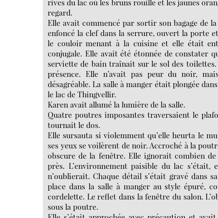
rives du lac où les bruns rouille et les jaunes oran
regard.
Elle avait commencé par sortir son bagage de la v
enfoncé la clef dans la serrure, ouvert la porte 
le couloir menant à la cuisine et elle était e
conjugale. Elle avait été étonnée de constater qu
serviette de bain traînait sur le sol des toilette
présence. Elle n’avait pas peur du noir, ma
désagréable. La salle à manger était plongée dans 
le lac de Thingvellir.
Karen avait allumé la lumière de la salle.
Quatre poutres imposantes traversaient le plafon
tournait le dos.
Elle sursauta si violemment qu’elle heurta le mur
ses yeux se voilèrent de noir. Accroché à la poutre
obscure de la fenêtre. Elle ignorait combien de
près. L’environnement paisible du lac s’était, 
n’oublierait. Chaque détail s’était gravé dans s
place dans la salle à manger au style épuré, c
cordelette. Le reflet dans la fenêtre du salon. L’
sous la poutre.
Elle s’était approchée avec précaution et avai