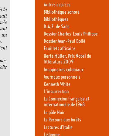
Autres espaces
à la
Bibliothèque sonore
nait
Bibliothèques
inée
D.A.F. de Sade
nant
Dossier Charles-Louis Philippe
r un
e.
Dossier Jean-Paul Dollé
ient
Feuillets africains
Herta Müller, Prix Nobel de
ême,
littérature 2009
elle
Imaginaires coloniaux
Journaux personnels
Kenneth White
L’insurrection
La Connexion française et
internationale de 1968
Le pôle Noir
Le Recours aux forêts
Lectures d’Italie
Lisbonne