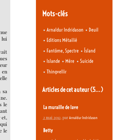
Mots-clés
•
•
Arnaldur Indridason
Deuil
enue
 lui
•
Editions Métailié
•
•
Fantôme, Spectre
Ísland
vait
ques
•
•
•
Islande
Mère
Suicide
ueur
e en
•
Thingvellir
elle
Articles de cet auteur
(5…)
à sa
ine.
s le
La muraille de lave
vant
 et,
2 mai 2012
, par
Arnaldur Indridason
 qui
e le
Betty