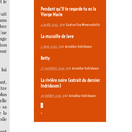
t le
Pendant qu’il te regarde tu es la
vait
Vierge Marie
dans
4 août 2012
, par
Gudrun Eva Minervudottir
mbre
 Une
La muraille de lave
ange
ion
2 mai 2012
, par
Arnaldur Indridason
 sur
Betty
27 octobre 2011
, par
Arnaldur Indridason
 lui
La rivière noire (extrait du dernier
ant,
Indridason)
itre
plus
29 juillet 2011
, par
Arnaldur Indridason
elle
<
s sa
e la
>
bile
ment