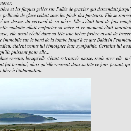
gnorer.
ière et les flaques gelées sur l’allée de gravier qui descendait jusqu’
pellicule de glace cédait sous les pieds des porteurs. Elle se souve
acé au-dessus du cercueil de sa mère. Elle s’était tant de fois imag
 cette maladie allait emporter sa mère et ce moment était mainte
fosse, elle avait récité dans sa tête une brève prière avant de trace
stée immobile sur le bord de la tombe jusqu’à ce que Baldvin l’emmèn
’adieu, étaient venus lui témoigner leur sympathie. Certains lui ava
 qu’ils puissent pour elle…
alme revenu, lorsqu’elle s’était retrouvée assise, seule avec elle-m
t fut terminé, alors qu’elle revivait dans sa tête ce jour pesant, qu’
on père à l’inhumation.