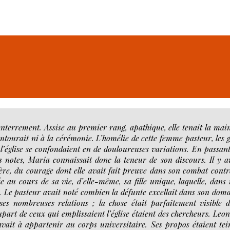
enterrement. Assise au premier rang, apathique, elle tenait la mai
entourait ni à la cérémonie. L’homélie de cette femme pasteur, les 
l’église se confondaient en de douloureuses variations. En passant
s notes, Maria connaissait donc la teneur de son discours. Il y a
re, du courage dont elle avait fait preuve dans son combat contr
ée au cours de sa vie, d’elle-même, sa fille unique, laquelle, dans
. Le pasteur avait noté combien la défunte excellait dans son dom
 ses nombreuses relations ; la chose était parfaitement visible 
upart de ceux qui emplissaient l’église étaient des chercheurs. Leo
avait à appartenir au corps universitaire. Ses propos étaient tei