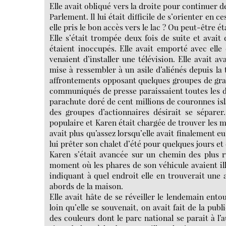
Elle avait obliqué vers la droite pour continuer de
Parlement. Il lui était difficile de s’orienter en c
elle pris le bon accès vers le lac ? Ou peut-être ét
Elle s’était trompée deux fois de suite et avait 
étaient inoccupés. Elle avait emporté avec elle q
venaient d’installer une télévision. Elle avait a
mise à ressembler à un asile d’aliénés depuis la
affrontements opposant quelques groupes de gran
communiqués de presse paraissaient toutes les de
parachute doré de cent millions de couronnes isla
des groupes d’actionnaires désirait se séparer
populaire et Karen était chargée de trouver les m
avait plus qu’assez lorsqu’elle avait finalement eu
lui prêter son chalet d’été pour quelques jours et
Karen s’était avancée sur un chemin des plus r
moment où les phares de son véhicule avaient illu
indiquant à quel endroit elle en trouverait une a
abords de la maison.
Elle avait hâte de se réveiller le lendemain ento
loin qu’elle se souvenait, on avait fait de la pu
des couleurs dont le parc national se parait à l’a