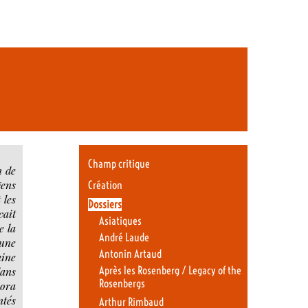
Champ critique
n de
gens
Création
 les
Dossiers
vait
Asiatiques
e la
André Laude
 une
Antonin Artaud
aine
dans
Après les Rosenberg / Legacy of the
Rosenbergs
nora
ntés
Arthur Rimbaud