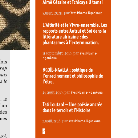
Aimé Césaire et Tchicaya U tamsi
5 mars 2020
, par
Yves Mbama-Ngankoua
L’Altérité et le Vivre-ensemble. Les
rapports entre Autrui et Soi dans la
littérature africaine : des
phantasmes à l’extermination.
11 septembre 2019
, par
Yves Mbama-
Ngankoua
fois
trop
NGOÏE-NGALLA : poétique de
suis
l’enracinement et philosophie de
s le
l’être.
26 août 2019
, par
Yves Mbama-Ngankoua
, le
Tati Loutard — Une poésie ancrée
d’un
dans le terroir et l’Histoire
 des
ènes
7 août 2018
, par
Yves Mbama-Ngankoua
<
usé,