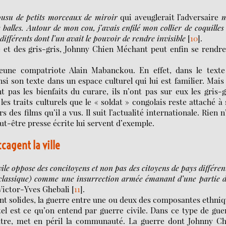
ousu de petits morceaux de miroir
qui aveuglerait l’adversaire
m
e balles. Autour de mon cou, j’avais enfilé mon collier de coquilles
s différents dont l’un avait le pouvoir de rendre invisible
[
10
]
.
é et des gris-gris, Johnny Chien Méchant peut enfin se rendr
jeune compatriote Alain Mabanckou. En effet, dans le texte
i son texte dans un espace culturel qui lui est familier. Mais
pas les bienfaits du curare, ils n’ont pas sur eux les gris-g
s traits culturels que le « soldat » congolais reste attaché à
des films qu’il a vus. Il suit l’actualité internationale. Rien n
ut-être presse écrite lui servent d’exemple.
cagent la ville
ile oppose des concitoyens et non pas des citoyens de pays différe
 classique) comme une insurrection armée émanant d’une partie 
 Victor-Yves Ghebali
[
11
]
.
ont solides, la guerre entre une ou deux des composantes ethni
tel est ce qu’on entend par guerre civile. Dans ce type de gue
autre, met en péril la communauté. La guerre dont Johnny Ch