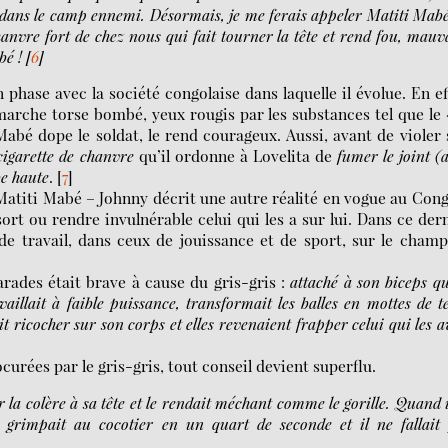
 dans le camp ennemi. Désormais, je me ferais appeler Matiti Mabé
vre fort de chez nous qui fait tourner la tête et rend fou, mauv
bé !
[
6
]
phase avec la société congolaise dans laquelle il évolue. En ef
i marche torse bombé, yeux rougis par les substances tel que le 
abé dope le soldat, le rend courageux. Aussi, avant de violer
cigarette de chanvre
qu’il ordonne à Lovelita de
fumer
le joint (
be haute
.
[
7
]
Matiti Mabé – Johnny décrit une autre réalité en vogue au Con
sort ou rendre invulnérable celui qui les a sur lui. Dans ce der
x de travail, dans ceux de jouissance et de sport, sur le cham
rades était brave à cause du gris-gris :
attaché à son biceps qu
availlait à faible puissance, transformait les balles en mottes de t
 ricocher sur son corps et elles revenaient frapper celui qui les a
curées par le gris-gris, tout conseil devient superflu.
 la colère à sa tête et le rendait méchant comme le gorille. Quand i
n, grimpait au cocotier en un quart de seconde et il ne fallait