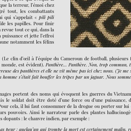
ue la terreur, l’émoi chez
ré tout, les combattants
i qui s’appelait «
pili pili
le les papilles. Pour finir
 revue tout ce qui, dans la
 puissance et jette l’effroi
 faune notamment les félins
m
(Le clin d’œil à l’équipe du Cameroun de football, plusieurs 
u monde, est évident).
Panthère… Panthère. Non, trop commun, 
gereuse des panthères et elle ne vit même pas ici chez nous. (Je me
n homme s’était fait bouffer les tripes par un jaguar. Nous somme
onnages portent des noms qui évoquent les guerres du Vietnam
is le soldat doit être doté d’une force ou d’une puissance, 
 Pour cela, il lui faut consommer de la drogue ou porter sur lui
urs pouvoirs. Ainsi le narrateur parle des plantes hallucinog
s dopants : le chanvre indien, par exemple :
as peur : quelqu’un qui trompe la mort est certainement malin, r