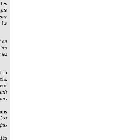
utes
sque
pour
. Le
t en
u’un
 les
à la
ela,
cœur
huit
nous
kans
’est
 pas
ltés