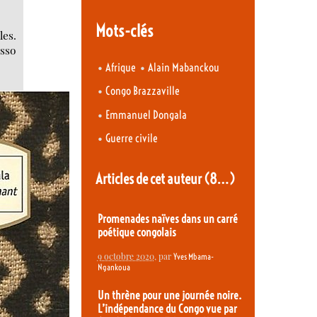
Mots-clés
les.
esso
•
•
Afrique
Alain Mabanckou
•
Congo Brazzaville
•
Emmanuel Dongala
•
Guerre civile
Articles de cet auteur
(8…)
Promenades naïves dans un carré
poétique congolais
9 octobre 2020
, par
Yves Mbama-
Ngankoua
Un thrène pour une journée noire.
L’indépendance du Congo vue par