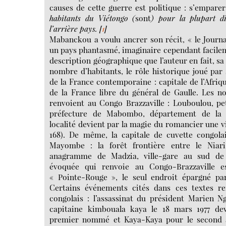
causes de cette guerre est politique : s’empare
habitants du Viétongo (
sont
) pour la plupart di
l’arrière pays.
[
1
]
Mabanckou a voulu ancrer son récit, « le Journa
un pays phantasmé, imaginaire cependant facileme
description géographique que l’auteur en fait, sa
nombre d’habitants, le rôle historique joué par s
de la France contemporaine : capitale de l’Afriqu
de la France libre du général de Gaulle. Les no
renvoient au Congo Brazzaville : Louboulou, pe
préfecture de Mabombo, département de la 
localité devient par la magie du romancier une vi
168). De même, la capitale de cuvette congola
Mayombe : la forêt frontière entre le Niari
anagramme de Madzia, ville-gare au sud de Br
évoquée qui renvoie au Congo-Brazzaville e
« Pointe-Rouge », le seul endroit épargné par
Certains événements cités dans ces textes r
congolais : l’assassinat du président Marien N
capitaine kimbouala kaya le 18 mars 1977 de
premier nommé et Kaya-Kaya pour le second a