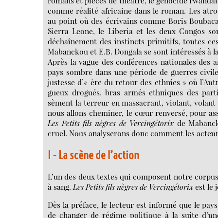
romans et pièces de théâtre, le génocide rwandais
comme réalité africaine dans le roman. Les atr
au point où des écrivains comme Boris Boubacar
Sierra Leone, le Liberia et les deux Congos so
déchaînement des instincts primitifs, toutes ces 
Mabanckou et E.B. Dongala se sont intéressés à la/
Après la vague des conférences nationales des a
pays sombre dans une période de guerres civile
justesse d’« ère du retour des ethnies » où l’Aut
gueux drogués, bras armés ethniques des parti
sèment la terreur en massacrant, violant, volant 
nous allons cheminer, le cœur renversé, pour ass
Les Petits fils nègres de
Vercingétorix
de Mabancko
cruel. Nous analyserons donc comment les acteurs 
I - La scène de l’action
L’un des deux textes qui composent notre corpus e
à sang.
Les Petits fils nègres de Vercingétorix
est le
Dès la préface, le lecteur est informé que le pays
de changer de régime politique à la suite d’une