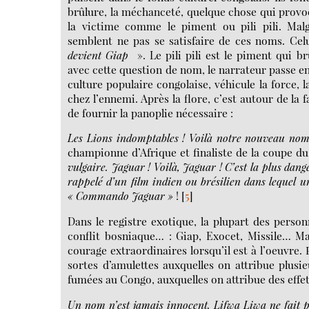
brûlure, la méchanceté, quelque chose qui provoq
la victime comme le piment ou pili pili. Malg
semblent ne pas se satisfaire de ces noms. Celu
devient Giap
». Le pili pili est le piment qui brû
avec cette question de nom, le narrateur passe en
culture populaire congolaise, véhicule la force, la
chez l’ennemi. Après la flore, c’est autour de la
de fournir la panoplie nécessaire :
Les Lions indomptables ! Voilà notre nouveau no
championne d’Afrique et finaliste de la coupe d
vulgaire. Jaguar ! Voilà, Jaguar ! C’est la plus dan
rappelé d’un film indien ou brésilien dans lequel u
« Commando Jaguar »
!
[
5
]
Dans le registre exotique, la plupart des pers
conflit bosniaque… : Giap, Exocet, Missile… Ma
courage extraordinaires lorsqu’il est à l’oeuvre.
sortes d’amulettes auxquelles on attribue plusie
fumées au Congo, auxquelles on attribue des effet
Un nom n’est jamais innocent. Lifwa Liwa ne fait p