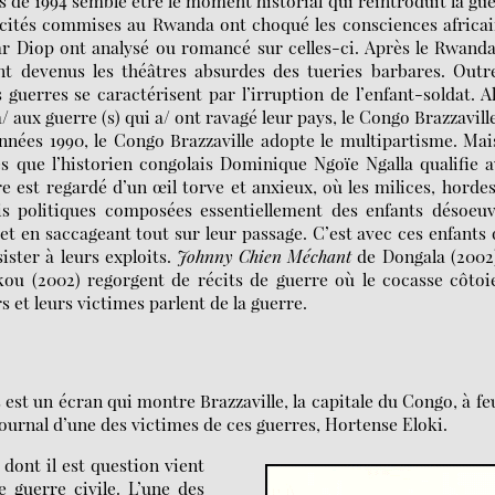
 de 1994 semble être le moment historial qui réintroduit la gu
ocités commises au Rwanda ont choqué les consciences africa
 Diop ont analysé ou romancé sur celles-ci. Après le Rwanda
nt devenus les théâtres absurdes des tueries barbares. Outr
guerres se caractérisent par l’irruption de l’enfant-soldat. A
 aux guerre (s) qui a/ ont ravagé leur pays, le Congo Brazzavill
nnées 1990, le Congo Brazzaville adopte le multipartisme. Mai
s que l’historien congolais Dominique Ngoïe Ngalla qualifie 
re est regardé d’un œil torve et anxieux, où les milices, horde
s politiques composées essentiellement des enfants désoeuv
et en saccageant tout sur leur passage. C’est avec ces enfants
ister à leurs exploits.
Johnny Chien Méchant
de Dongala (2002)
u (2002) regorgent de récits de guerre où le cocasse côtoie
et leurs victimes parlent de la guerre.
st un écran qui montre Brazzaville, la capitale du Congo, à fe
 journal d’une des victimes de ces guerres, Hortense Eloki.
 dont il est question vient
 guerre civile. L’une des