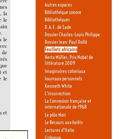
erre
Autres espaces
ines
Bibliothèque sonore
, la
e le
Bibliothèques
lain
D.A.F. de Sade
e.
Dossier Charles-Louis Philippe
s le
Dossier Jean-Paul Dollé
avec
Feuillets africains
s de
Herta Müller, Prix Nobel de
rés
littérature 2009
 que
Imaginaires coloniaux
 et
 le
Journaux personnels
Kenneth White
L’insurrection
La Connexion française et
internationale de 1968
u et
Le pôle Noir
Le Recours aux forêts
Lectures d’Italie
Lisbonne