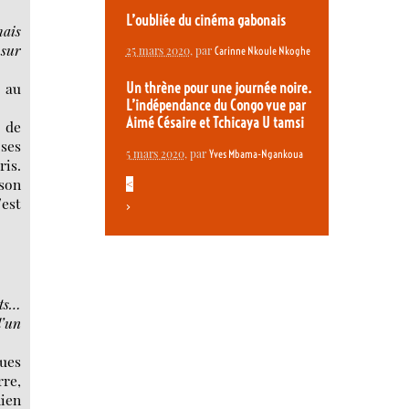
L’oubliée du cinéma gabonais
ais
 sur
25 mars 2020
, par
Carinne Nkoule Nkoghe
e au
Un thrène pour une journée noire.
L’indépendance du Congo vue par
Aimé Césaire et Tchicaya U tamsi
 de
 ses
5 mars 2020
, par
Yves Mbama-Ngankoua
ris.
 son
<
’est
>
nts…
d’un
ques
rre,
ien