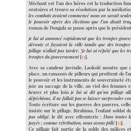
Méchant est l’un des héros est la traduction fune
oratoires et trouve sa résolution par la médiati
les combats avaient commencé nous on savait seulem
le pouvoir après des élections que l’un disait tru
roman de Dongala se passe après que le président
je lui ai annoncé rapidement que les troupes gouvern
déroute et fuyaient la ville tandis que des troup
pillage n’allait pas tarder. Je lui ai répété que les 
troupes du
gouvernement
[
13
]
.
Avec sa candeur juvénile, Laokolé montre que da
place, un ramassis de pilleurs qui profitent de l’
le pouvoir et les instruments de souveraineté ét
joie au saccage de la ville, au viol des femmes e
heures
et plus loin
je lui ai dit qu’un pillage a
dépêchions, il ne fallait pas se
laisser surprendre co
Toute écriture sur les guerres des pauvres, celle
insiste sur le pillage. Birahima, l’enfant solda
pas obligé
, le dit avec effronterie :
Dans toutes l
payés ; comme rétribution, nous avons pillé
[
15
]
.
Ce pillage fait partie de la solde des milices e