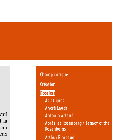
Champ critique
Création
Dossiers
Asiatiques
André Laude
vail
Antonin Artaud
t la
Après les Rosenberg / Legacy of the
s au
Rosenbergs
reux
Arthur Rimbaud