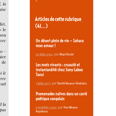
>
, la
aise
Articles de cette rubrique
fet,
(41…)
« le
 son
avec
Un désert plein de vie — Sahara
mon amour !
go –
20 juin 2024
, par
Régis Poulet
nier
p de
Les mots vivants : cruauté et
instantanéité chez Sony Labou
i le
Tansi
erre
3 juin 2023
, par
vait
Yamilé Haraoui-Ghebalou
Promenades naïves dans un carré
poétique congolais
l la
9 octobre 2020
, par
Yves Mbama-
 pas
Ngankoua