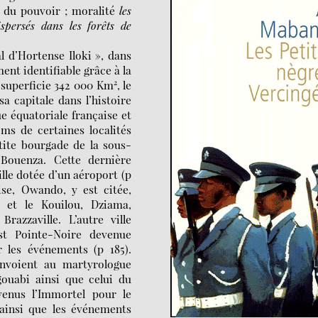
r du pouvoir ; moralité
les
spersés dans les forêts de
l d’Hortense Iloki », dans
nt identifiable grâce à la
 superficie 342 000 Km², le
a capitale dans l’histoire
e équatoriale française et
ms de certaines localités
tite bourgade de la sous-
Bouenza. Cette dernière
lle dotée d’un aéroport (p
ise, Owando, y est citée,
 et le Kouilou, Dziama,
azzaville. L’autre ville
st Pointe-Noire devenue
 les événements (p 185).
envoient au martyrologue
gouabi ainsi que celui du
venus l’Immortel pour le
insi que les événements