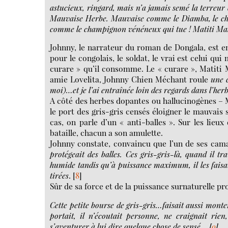
astucieux, ringard, mais n’a jamais semé la terreur
Mauvaise Herbe. Mauvaise comme le Diamba, le chan
comme le champignon vénéneux qui tue ! Matiti Ma
Johnny, le narrateur du roman de Dongala, est en 
pour le congolais, le soldat, le vrai est celui qu
curare » qu’il consomme. Le « curare », Matiti M
amie Lovelita, Johnny Chien Méchant roule
une 
moi)…et je l’ai entraînée loin des regards dans l’her
A côté des herbes dopantes ou hallucinogènes – 
le port des gris-gris censés éloigner le mauvais 
cas, on parle d’un « anti-balles ». Sur les lieu
bataille, chacun a son amulette.
Johnny constate, convaincu que l’un de ses cama
protégeait des balles. Ces gris-gris-là, quand il tr
humide tandis qu’à puissance maximum, il les faisait
tirées
.
[
8
]
Sûr de sa force et de la puissance surnaturelle pro
Cette petite bourse de gris-gris…faisait aussi monter
portait, il n’écoutait personne, ne craignait rie
s’aventurer à lui dire quelque chose de sensé…
[
9
]