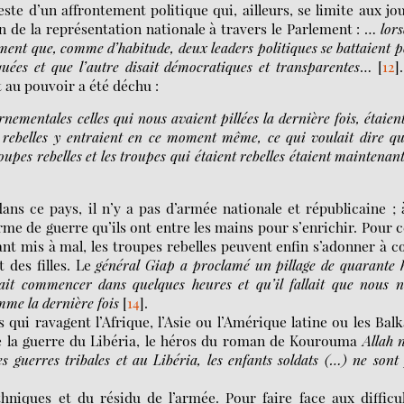
ste d’un affrontement politique qui, ailleurs, se limite aux jo
on de la représentation nationale à travers le Parlement : …
lor
ent que, comme d’habitude, deux leaders politiques se battaient 
quées et que l’autre disait démocratiques et transparentes
…
[
12
]
 au pouvoir a été déchu :
ementales celles qui nous avaient pillées la dernière fois, étaien
es rebelles y entraient en ce moment même, ce qui voulait dire q
troupes rebelles et les troupes qui étaient rebelles étaient maintenant
ns ce pays, il n’y a pas d’armée nationale et républicaine ; 
arme de guerre qu’ils ont entre les mains pour s’enrichir. Pour c
ant mis à mal, les troupes rebelles peuvent enfin s’adonner à 
t des filles. Le
général Giap a proclamé un pillage de quarante 
llait commencer dans quelques heures et qu’il fallait que nous 
mme la dernière fois
[
14
]
.
s qui ravagent l’Afrique, l’Asie ou l’Amérique latine ou les Bal
t de la guerre du Libéria, le héros du roman de Kourouma
Allah n
es guerres tribales et au Libéria, les enfants soldats (…) ne sont
thniques et du résidu de l’armée. Pour faire face aux difficu