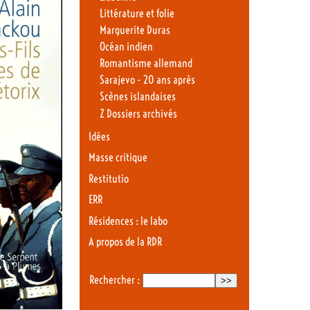
Littérature et folie
Marguerite Duras
Océan indien
Romantisme allemand
Sarajevo - 20 ans après
Scènes islandaises
Z Dossiers archivés
Idées
Masse critique
Restitutio
ERR
Résidences : le labo
A propos de la RDR
Rechercher :