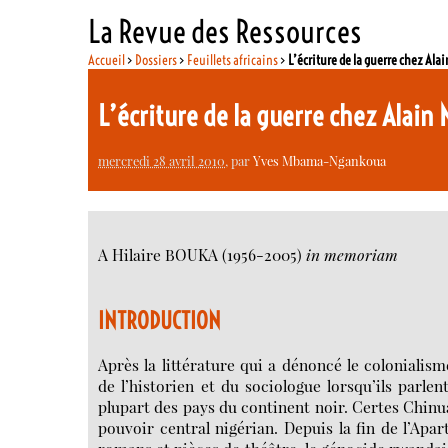
La Revue des Ressources
Accueil
>
Dossiers
>
Feuillets africains
>
L’écriture de la guerre chez Ala
L’écriture de la guerre chez Alai
mercredi 28 avril 2010
, par
Yves Mbama-Ngankoua
A Hilaire BOUKA (1956-2005)
in memoriam
INTRODUCTION
Après la littérature qui a dénoncé le colonialisme
de l’historien et du sociologue lorsqu’ils parle
plupart des pays du continent noir. Certes Chinua
pouvoir central nigérian. Depuis la fin de l’Apa