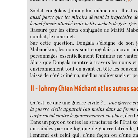
Soldat congolais, Johnny lui-même en a. Il est
c
aussi parce que les miroirs dévient la trajectoire d
lequel j’avais attaché trois petits sachets de gris-gri
Rassuré par les effets conjugués de Matiti Mab
combat, le cœur net.
Sur cette question, Dongala s’éloigne de son 
Mabanckou, les noms sont congolais, ancrant ains
personnages essentiellement féminins ne vantent 
Alors que Dongala montre à travers les noms et le
environnement tout en ayant en tête les souvenirs 
laissé de côté : cinéma, médias audiovisuels et pe
II - Johnny Chien Méchant et les autres sac
Qu’est-ce que une guerre civile ? …
une guerre civ
la guerre civile apparaît (au moins dans sa forme
corps social contre le
gouvernement en place
, écrit
Dans un pays où toutes les structures de l’Etat s
entraînées par une logique de guerre fatricide, 
l’ennemi est celui qui, d’une façon ou d’une 