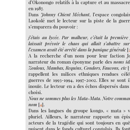
d’Okonongo relatifs à la capture et au massacre
en 1987.
Dans
Johnny Chient Méchant
, l’espace congola
Laokolé met le lecteur sur la piste de la guerr
s’emparera du pouvoir :
j’étais au lycée. Par malheur, c’était la premièr
laissait prévoir le chaos qui allait s’abattre su
l’examen avait été arrêté dans la panique générale
[
A la recherche d’un nom pour leur faction J
narrateur du roman éponyme parle des
noms id
Zoulous, Mambas, Requins
,
Condors, Faucons, etc
[
rappellent les milices ethniques rendues cé
guerres de 1993-1994, 1997-2002. Elles se sont i
inouïe. Le lecteur en a des échos dispersés dan
choisi.
Nous ne sommes plus les Mata-Mata. Notre comman
nom
[
4
]
.
Dans les langues du groupe kongo, « mata » ve
pluriel. Ailleurs, le narrateur rapporte un ép
acteurs de la tragédie qui sont toujours en qu
puisent dans le fonds culturel congolais. Ils fon