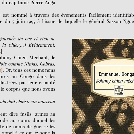
 du capitaine Pierre Anga
is est nommé à travers des événements facilement identifiab
e du 5 juin 1997 à l’issue de laquelle le général Sassou Ngu
e journée du bac et rien ne
r la ville.(…) Evidemment,
2
]
.
ohnny Chien Méchant, le
iots comme Ninjas, Cobras,
3
]
. Or, tous ces noms nous
lèbres au Congo dans les
llustrées par leur cruauté
s le corpus que nous avons
do doit choisir un nouveau
ut dire fusils, armes au
isode au cours duquel les
ête de noms de guerre les
t appel à ce qui évoque la