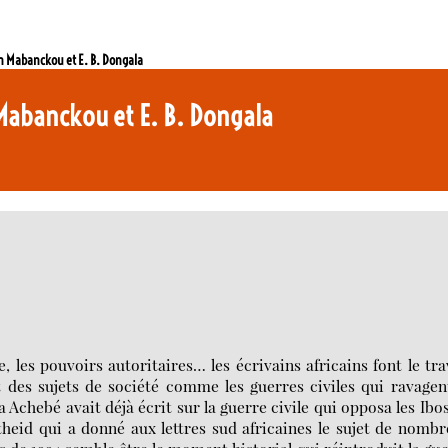
in Mabanckou et E. B. Dongala
n Mabanckou et E. B. Dongala
, les pouvoirs autoritaires… les écrivains africains font le tra
nt des sujets de société comme les guerres civiles qui ravagen
 Achebé avait déjà écrit sur la guerre civile qui opposa les Ibo
rtheid qui a donné aux lettres sud africaines le sujet de nomb