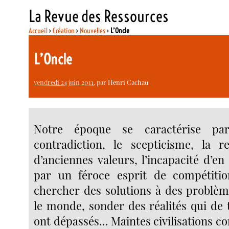
La Revue des Ressources
Accueil
>
Création
>
Nouvelles
>
L’Oncle
L’Oncle
vendredi 24 juin 2011
, par
Henri Cachau
Notre époque se caractérise pa
contradiction, le scepticisme, la 
d’anciennes valeurs, l’incapacité d’en
par un féroce esprit de compétitio
chercher des solutions à des problè
le monde, sonder des réalités qui de
ont dépassés... Maintes civilisations co