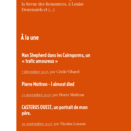
la Revue des Ressources, à Louise
Desrenards et (…)
À la une
Nan Shepherd dans les Cairngorms, un
« trafic amoureux »
7 décembre 2025
, par
Cécile Vibarel
Pierre Mottron - I almost died
23 novembre 2025
, par
Pierre Mottron
CASTERUS OUEST, un portrait de mon
père.
29 septembre 2025
, par
Nicolas Losson