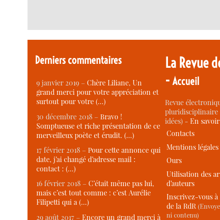
Derniers commentaires
La Revue d
-
Accueil
9 janvier 2019 –
Chère Liliane, Un
grand merci pour votre appréciation et
surtout pour votre (…)
Revue électroniqu
pluridisciplinaire 
30 décembre 2018 –
Bravo !
idées) -
En savoi
Somptueuse et riche présentation de ce
Contacts
merveilleux poète et érudit. (…)
Mentions légales
17 février 2018 –
Pour cette annonce qui
date, j’ai changé d’adresse mail :
Ours
contact : (…)
Utilisation des ar
d’auteurs
16 février 2018 –
C’était même pas lui,
mais c’est tout comme : c’est Aurélie
Inscrivez-vous à 
Filipetti qui a (…)
de la RdR
(Envoye
ni contenu)
29 août 2017 –
Encore un grand merci à