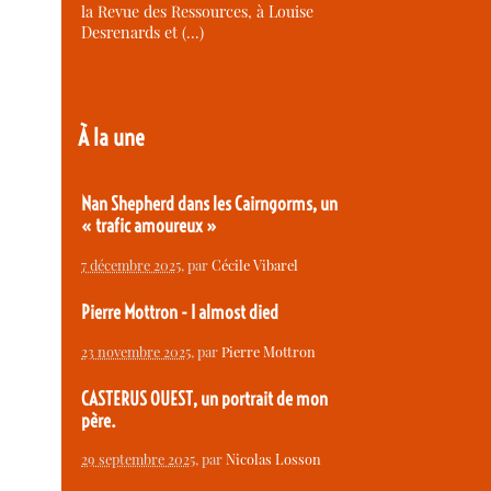
la Revue des Ressources, à Louise
Desrenards et (…)
À la une
Nan Shepherd dans les Cairngorms, un
« trafic amoureux »
7 décembre 2025
, par
Cécile Vibarel
Pierre Mottron - I almost died
23 novembre 2025
, par
Pierre Mottron
CASTERUS OUEST, un portrait de mon
père.
29 septembre 2025
, par
Nicolas Losson