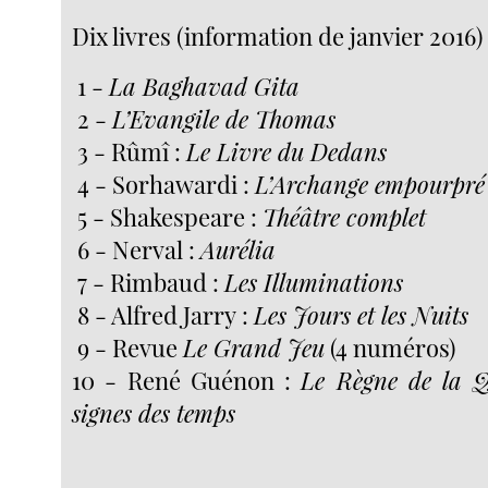
Dix livres (information de janvier 2016)
1 -
La Baghavad Gita
2 -
L’Evangile de Thomas
3 - Rûmî :
Le Livre du Dedans
4 - Sorhawardi :
L’Archange empourpré
5 - Shakespeare :
Théâtre complet
6 - Nerval :
Aurélia
7 - Rimbaud :
Les Illuminations
8 - Alfred Jarry :
Les Jours et les Nuits
9 - Revue
Le Grand Jeu
(4 numéros)
10 - René Guénon :
Le Règne de la Q
signes des temps