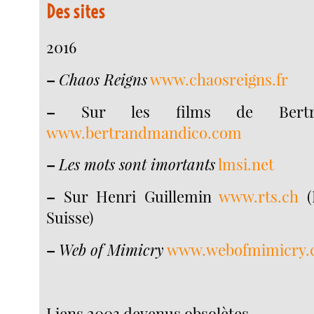
Des sites
2016
–
Chaos Reigns
www.chaosreigns.fr
–
Sur les films de Bertr
www.bertrandmandico.com
–
Les mots sont imortants
lmsi.net
–
Sur Henri Guillemin
www.rts.ch
(R
Suisse)
–
Web of Mimicry
www.webofmimicry
Liens 2003 devenus obsolètes