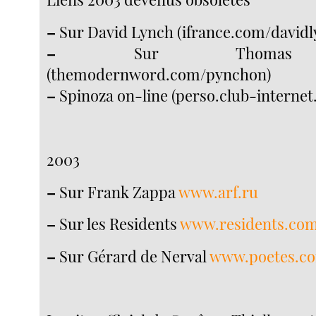
–
Sur David Lynch (ifrance.com/davidl
–
Sur Thomas P
(themodernword.com/pynchon)
–
Spinoza on-line (perso.club-internet.
2003
–
Sur Frank Zappa
www.arf.ru
–
Sur les Residents
www.residents.co
–
Sur Gérard de Nerval
www.poetes.co