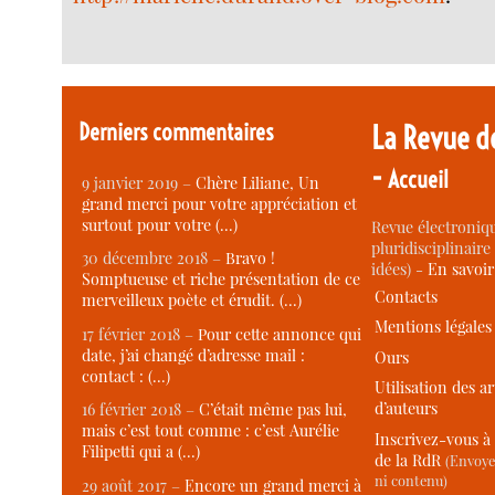
Derniers commentaires
La Revue d
-
Accueil
9 janvier 2019 –
Chère Liliane, Un
grand merci pour votre appréciation et
surtout pour votre (…)
Revue électroniqu
pluridisciplinaire 
30 décembre 2018 –
Bravo !
idées) -
En savoi
Somptueuse et riche présentation de ce
Contacts
merveilleux poète et érudit. (…)
Mentions légales
17 février 2018 –
Pour cette annonce qui
date, j’ai changé d’adresse mail :
Ours
contact : (…)
Utilisation des ar
d’auteurs
16 février 2018 –
C’était même pas lui,
mais c’est tout comme : c’est Aurélie
Inscrivez-vous à 
Filipetti qui a (…)
de la RdR
(Envoye
ni contenu)
29 août 2017 –
Encore un grand merci à