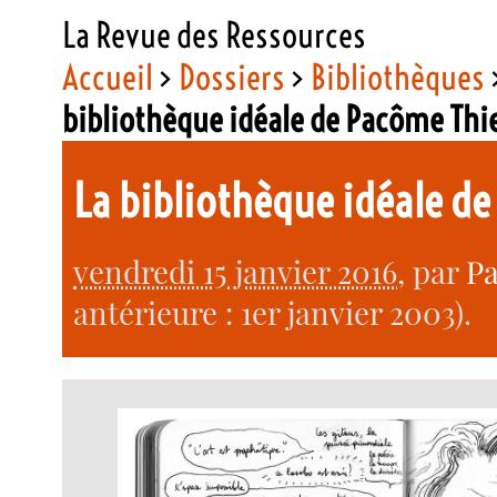
La Revue des Ressources
Accueil
>
Dossiers
>
Bibliothèques
bibliothèque idéale de Pacôme Thi
La bibliothèque idéale d
vendredi 15 janvier 2016
, par
P
antérieure : 1er janvier 2003).