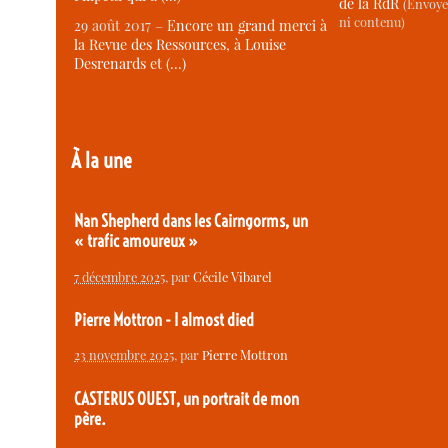
de la RdR
(Envoye
ni contenu)
29 août 2017 –
Encore un grand merci à
la Revue des Ressources, à Louise
Desrenards et (…)
À la une
Nan Shepherd dans les Cairngorms, un
« trafic amoureux »
7 décembre 2025
, par
Cécile Vibarel
Pierre Mottron - I almost died
23 novembre 2025
, par
Pierre Mottron
CASTERUS OUEST, un portrait de mon
père.