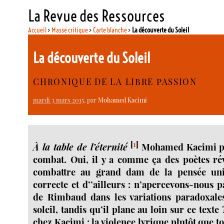
La Revue des Ressources
Accueil
>
Masse critique
>
Carte blanche
>
La découverte du Soleil
La découverte du Soleil
CHRONIQUE DE LA LIBRE PASSION
mardi 3 mars 2015
, par
Mohamed Kacimi
[
1
]
À la table de l’éternité
Mohamed Kacimi per
combat. Oui, il y a comme ça des poètes rév
combattre au grand dam de la pensée uni
correcte et d’’ailleurs : n’apercevons-nous 
de Rimbaud dans les variations paradoxale
soleil, tandis qu’il plane au loin sur ce texte
chez Kacimi : la violence lyrique plutôt que to