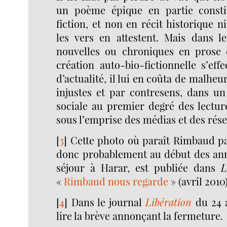
un poème épique en partie consti
fiction, et non en récit historique n
les vers en attestent. Mais dans l
nouvelles ou chroniques en prose d
création auto-bio-fictionnelle s’ef
d’actualité, il lui en coûta de malhe
injustes et par contresens, dans un
sociale au premier degré des lecture
sous l’emprise des médias et des rés
[
3
]
Cette photo où paraît Rimbaud pa
donc probablement au début des ann
séjour à Harar, est publiée dans
L
«
Rimbaud nous regarde
» (avril 2010)
[
4
]
Dans le journal
Libération
du 24 a
lire la brève annonçant la fermeture.