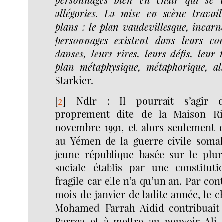
allégories. La mise en scène travai
plans : le plan vaudevillesque, incarn
personnages existent dans leurs con
danses, leurs rires, leurs défis, leur 
plan métaphysique, métaphorique, all
Starkier.
[
2
]
Ndlr : Il pourrait s’agir d
proprement dite de la Maison R
novembre 1991, et alors seulement 
au Yémen de la guerre civile somal
jeune république basée sur le plur
sociale établis par une constitut
fragile car elle n’a qu’un an. Par co
mois de janvier de ladite année, le c
Mohamed Farrah Aidid contribuait 
Barrea et à mettre au pouvoir Al