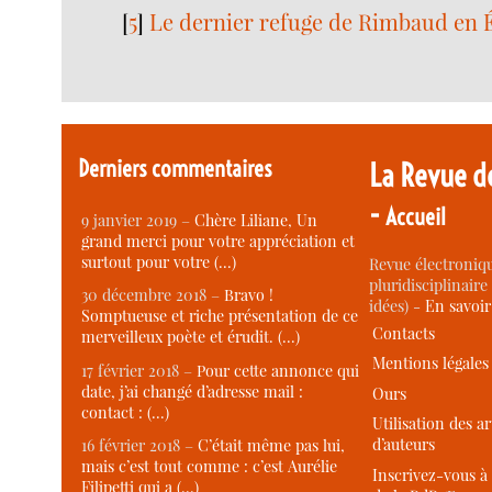
[
5
]
Le dernier refuge de Rimbaud en 
Derniers commentaires
La Revue d
-
Accueil
9 janvier 2019 –
Chère Liliane, Un
grand merci pour votre appréciation et
surtout pour votre (…)
Revue électroniqu
pluridisciplinaire 
30 décembre 2018 –
Bravo !
idées) -
En savoi
Somptueuse et riche présentation de ce
Contacts
merveilleux poète et érudit. (…)
Mentions légales
17 février 2018 –
Pour cette annonce qui
date, j’ai changé d’adresse mail :
Ours
contact : (…)
Utilisation des ar
d’auteurs
16 février 2018 –
C’était même pas lui,
mais c’est tout comme : c’est Aurélie
Inscrivez-vous à 
Filipetti qui a (…)