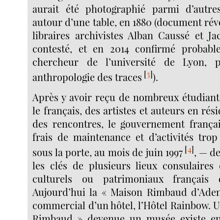
aurait été photographié parmi d’autres
autour d’une table, en 1880 (document révé
libraires archivistes Alban Caussé et Ja
contesté, et en 2014 confirmé probabl
chercheur de l’université de Lyon, 
[
3
]
anthropologie des traces
).
Après y avoir reçu de nombreux étudian
le français, des artistes et auteurs en rés
des rencontres, le gouvernement françai
frais de maintenance et d’activités trop
[
4
]
sous la porte, au mois de juin 1997
, — d
les clés de plusieurs lieux consulaires
culturels ou patrimoniaux français
Aujourd’hui la « Maison Rimbaud d’Aden 
commercial d’un hôtel, l’Hôtel Rainbow. 
Rimbaud » devenue un musée existe en