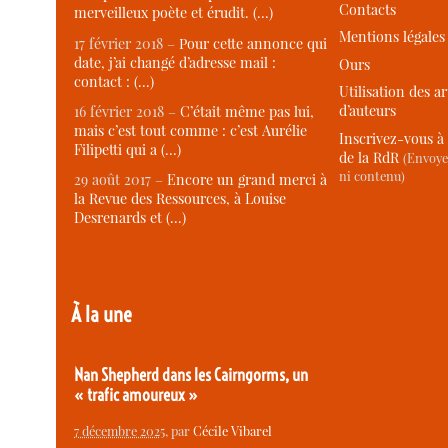
Contacts
merveilleux poète et érudit. (…)
Mentions légales
17 février 2018 –
Pour cette annonce qui
date, j’ai changé d’adresse mail :
Ours
contact : (…)
Utilisation des ar
d’auteurs
16 février 2018 –
C’était même pas lui,
mais c’est tout comme : c’est Aurélie
Inscrivez-vous à 
Filipetti qui a (…)
de la RdR
(Envoye
ni contenu)
29 août 2017 –
Encore un grand merci à
la Revue des Ressources, à Louise
Desrenards et (…)
À la une
Nan Shepherd dans les Cairngorms, un
« trafic amoureux »
7 décembre 2025
, par
Cécile Vibarel