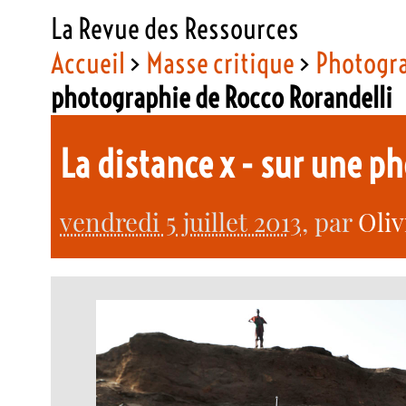
La Revue des Ressources
Accueil
>
Masse critique
>
Photogr
photographie de Rocco Rorandelli
La distance x - sur une p
vendredi 5 juillet 2013
, par
Oli