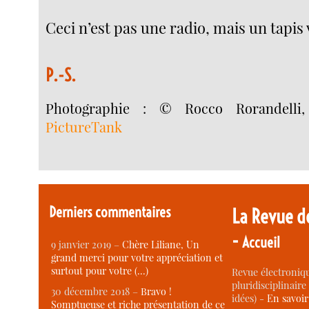
Ceci n’est pas une radio, mais un tapis 
P.-S.
Photographie : © Rocco Rorandell
PictureTank
Derniers commentaires
La Revue d
-
Accueil
9 janvier 2019 –
Chère Liliane, Un
grand merci pour votre appréciation et
surtout pour votre (…)
Revue électroniqu
pluridisciplinaire 
30 décembre 2018 –
Bravo !
idées) -
En savoi
Somptueuse et riche présentation de ce