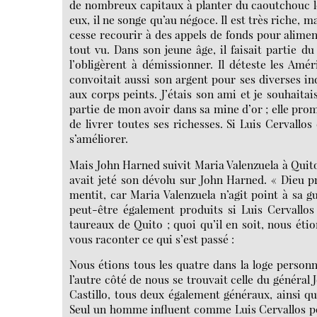
de nombreux capitaux à planter du caoutchouc l
eux, il ne songe qu’au négoce. Il est très riche, ma
cesse recourir à des appels de fonds pour aliment
tout vu. Dans son jeune âge, il faisait partie d
l’obligèrent à démissionner. Il déteste les Améri
convoitait aussi son argent pour ses diverses ind
aux corps peints. J’étais son ami et je souhaitai
partie de mon avoir dans sa mine d’or ; elle pr
de livrer toutes ses richesses. Si Luis Cervallos
s’améliorer.
Mais John Harned suivit Maria Valenzuela à Quito
avait jeté son dévolu sur John Harned. « Dieu p
mentit, car Maria Valenzuela n’agit point à sa 
peut-être également produits si Luis Cervallos
taureaux de Quito ; quoi qu’il en soit, nous étio
vous raconter ce qui s’est passé :
Nous étions tous les quatre dans la loge personne
l’autre côté de nous se trouvait celle du général
Castillo, tous deux également généraux, ainsi que
Seul un homme influent comme Luis Cervallos pouv