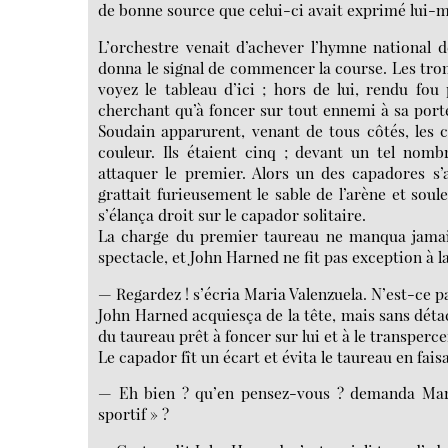
de bonne source que celui-ci avait exprimé lui-m
L’orchestre venait d’achever l’hymne national d
donna le signal de commencer la course. Les trom
voyez le tableau d’ici ; hors de lui, rendu fo
cherchant qu’à foncer sur tout ennemi à sa porté
Soudain apparurent, venant de tous côtés, les c
couleur. Ils étaient cinq ; devant un tel nombr
attaquer le premier. Alors un des capadores s’
grattait furieusement le sable de l’arène et soul
s’élança droit sur le capador solitaire.
La charge du premier taureau ne manqua jamais
spectacle, et John Harned ne fit pas exception à la
— Regardez ! s’écria Maria Valenzuela. N’est-ce p
John Harned acquiesça de la tête, mais sans dé
du taureau prêt à foncer sur lui et à le transperce
Le capador fît un écart et évita le taureau en fais
— Eh bien ? qu’en pensez-vous ? demanda Mari
sportif » ?