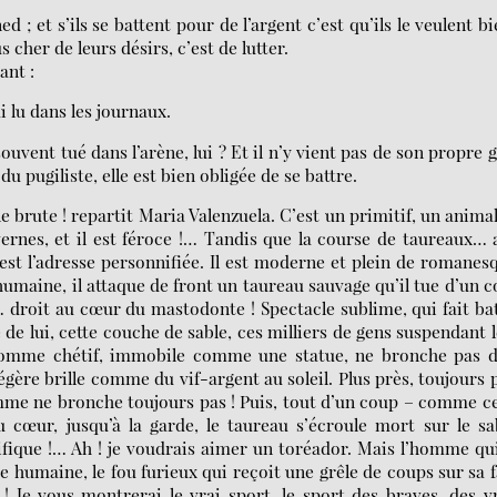
 et s’ils se battent pour de l’argent c’est qu’ils le veulent bi
s cher de leurs désirs, c’est de lutter.
ant :
ai lu dans les journaux.
uvent tué dans l’arène, lui ? Et il n’y vient pas de son propre g
u pugiliste, elle est bien obligée de se battre.
 brute ! repartit Maria Valenzuela. C’est un primitif, un animal 
rnes, et il est féroce !… Tandis que la course de taureaux… 
est l’adresse personnifiée. Il est moderne et plein de romanes
humaine, il attaque de front un taureau sauvage qu’il tue d’un 
 droit au cœur du mastodonte ! Spectacle sublime, qui fait ba
 de lui, cette couche de sable, ces milliers de gens suspendant 
 l’homme chétif, immobile comme une statue, ne bronche pas 
égère brille comme du vif-argent au soleil. Plus près, toujours 
omme ne bronche toujours pas ! Puis, tout d’un coup – comme ce
au cœur, jusqu’à la garde, le taureau s’écroule mort sur le sa
fique !… Ah ! je voudrais aimer un toréador. Mais l’homme qu
te humaine, le fou furieux qui reçoit une grêle de coups sur sa 
 ! Je vous montrerai le vrai sport, le sport des braves, des v