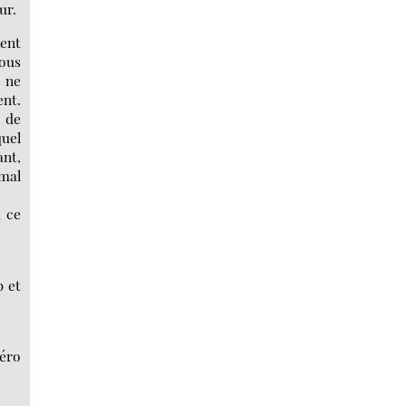
ur.
dent
vous
, ne
ent.
s de
quel
ant,
imal
 ce
p et
éro