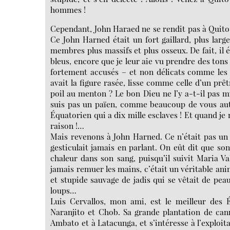
hommes !
Cependant, John Haraed ne se rendit pas à Quito
Ce John Harned était un fort gaillard, plus larg
membres plus massifs et plus osseux. De fait, il é
bleus, encore que je leur aie vu prendre des tons gr
fortement accusés – et non délicats comme les n
avait la figure rasée, lisse comme celle d’un pr
poil au menton ? Le bon Dieu ne l’y a-t-il pas mi
suis pas un païen, comme beaucoup de vous autre
Équatorien qui a dix mille esclaves ! Et quand je
raison !…
Mais revenons à John Harned. Ce n’était pas un 
gesticulait jamais en parlant. On eût dit que son
chaleur dans son sang, puisqu’il suivit Maria Va
jamais remuer les mains, c’était un véritable ani
et stupide sauvage de jadis qui se vêtait de pea
loups…
Luis Cervallos, mon ami, est le meilleur des É
Naranjito et Chob. Sa grande plantation de can
Ambato et à Latacunga, et s’intéresse à l’exploita