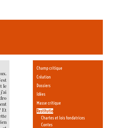
Champ critique
aux.
Création
’est
t le
Dossiers
’ai
Idées
edro
Masse critique
cent
? Et
Restitutio
ette
Chartes et lois fondatrices
rien
Contes
, et