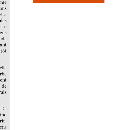
omme
sans
et a
ales
t il
iens
ande
vant
itôt
elle
erbe
sent
e de
vais
. De
sino
ria.
iens