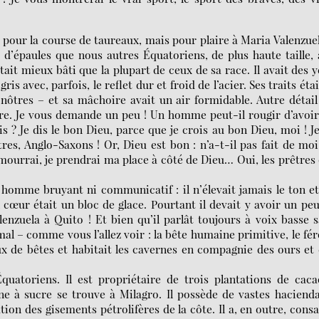
 pour la course de taureaux, mais pour plaire à Maria Valenzu
e d’épaules que nous autres Équatoriens, de plus haute taille,
tait mieux bâti que la plupart de ceux de sa race. Il avait des 
is avec, parfois, le reflet dur et froid de l’acier. Ses traits éta
ôtres – et sa mâchoire avait un air formidable. Autre détail 
être. Je vous demande un peu ! Un homme peut-il rougir d’avoi
s ? Je dis le bon Dieu, parce que je crois au bon Dieu, moi ! J
s, Anglo-Saxons ! Or, Dieu est bon : n’a-t-il pas fait de mo
 mourrai, je prendrai ma place à côté de Dieu… Oui, les prêtres
homme bruyant ni communicatif : il n’élevait jamais le ton e
 cœur était un bloc de glace. Pourtant il devait y avoir un pe
lenzuela à Quito ! Et bien qu’il parlât toujours à voix basse 
mal – comme vous l’allez voir : la bête humaine primitive, le fé
ux de bêtes et habitait les cavernes en compagnie des ours et
quatoriens. Il est propriétaire de trois plantations de cac
ne à sucre se trouve à Milagro. Il possède de vastes haciend
tion des gisements pétrolifères de la côte. Il a, en outre, cons