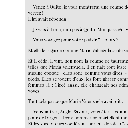
— Venez à Quito, je vous montrerai une course de
verrez !
Il lui avait répondu :
— Je vais à Lima, non pas à Quito. Mon passage es
— Vous voyagez pour votre plaisir ?… Alors ?
Et elle le regarda comme Marie Valenzula seule s
Et il céda, Il vint, non pour la course de taurea
telles que Maria Valenzuela, il en naît tout jus
aucune époque : elles sont, comme vous dites, «
pieds. Elles se jouent d’eux, les font glisser co
femmes-là ; Circé aussi, elle changeait ses adm
voyez !
Tout cela parce que Maria Valenzuela avait dit :
— Vous autres, Anglo-Saxons, vous êtes… comme
pour de l’argent. Deux hommes se martellent mutue
Et les spectateurs vocifèrent, hurlent de joie. C’e