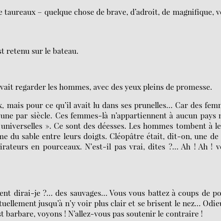
 taureaux – quelque chose de brave, d’adroit, de magnifique, 
t retenu sur le bateau.
avait regarder les hommes, avec des yeux pleins de promesse.
ux, mais pour ce qu’il avait lu dans ses prunelles… Car des fe
te une par siècle. Ces femmes-là n’appartiennent à aucun pays 
 universelles ». Ce sont des déesses. Les hommes tombent à l
mme du sable entre leurs doigts. Cléopâtre était, dit-on, une de
irateurs en pourceaux. N’est-il pas vrai, dites ?… Ah ! Ah ! 
nt dirai-je ?… des sauvages… Vous vous battez à coups de po
llement jusqu’à n’y voir plus clair et se brisent le nez… Odie
st barbare, voyons ! N’allez-vous pas soutenir le contraire !