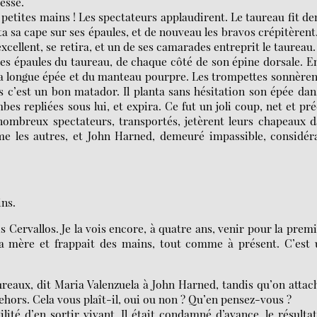
esse.
es petites mains ! Les spectateurs applaudirent. Le taureau fit d
eta sa cape sur ses épaules, et de nouveau les bravos crépitèrent
xcellent, se retira, et un de ses camarades entreprit le taureau
s les épaules du taureau, de chaque côté de son épine dorsale. E
a longue épée et du manteau pourpre. Les trompettes sonnèren
c’est un bon matador. Il planta sans hésitation son épée dan
bes repliées sous lui, et expira. Ce fut un joli coup, net et pré
e nombreux spectateurs, transportés, jetèrent leurs chapeaux 
me les autres, et John Harned, demeuré impassible, considér
ins.
 Cervallos. Je la vois encore, à quatre ans, venir pour la prem
e sa mère et frappait des mains, tout comme à présent. C’est
reaux, dit Maria Valenzuela à John Harned, tandis qu’on attac
ehors. Cela vous plaît-il, oui ou non ? Qu’en pensez-vous ?
ité d’en sortir vivant. Il était condamné d’avance, le résulta