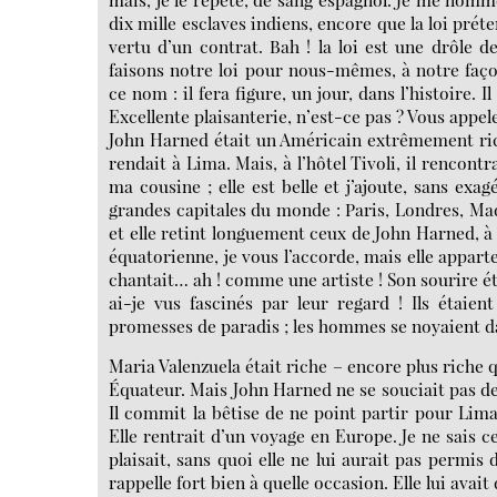
dix mille esclaves indiens, encore que la loi prét
vertu d’un contrat. Bah ! la loi est une drôle
faisons notre loi pour nous-mêmes, à notre façon
ce nom : il fera figure, un jour, dans l’histoire. 
Excellente plaisanterie, n’est-ce pas ? Vous appele
John Harned était un Américain extrêmement riche 
rendait à Lima. Mais, à l’hôtel Tivoli, il rencon
ma cousine ; elle est belle et j’ajoute, sans exa
grandes capitales du monde : Paris, Londres, Mad
et elle retint longuement ceux de John Harned, à 
équatorienne, je vous l’accorde, mais elle apparten
chantait… ah ! comme une artiste ! Son sourire ét
ai-je vus fascinés par leur regard ! Ils étaien
promesses de paradis ; les hommes se noyaient da
Maria Valenzuela était riche – encore plus rich
Équateur. Mais John Harned ne se souciait pas de 
Il commit la bêtise de ne point partir pour Lima
Elle rentrait d’un voyage en Europe. Je ne sais ce
plaisait, sans quoi elle ne lui aurait pas permis
rappelle fort bien à quelle occasion. Elle lui avait d