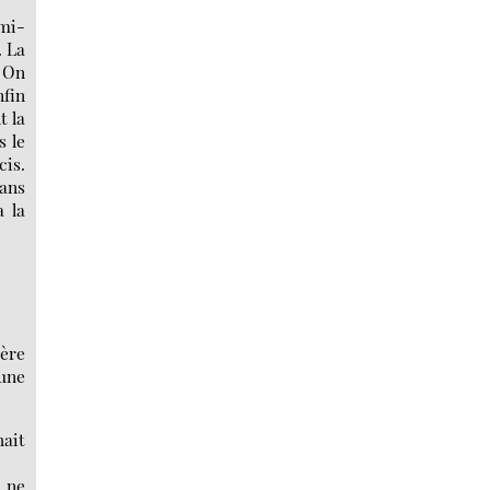
emi-
. La
. On
nfin
t la
s le
cis.
dans
a la
ière
 une
hait
t ne