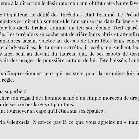
ême à la direction le désir que mon ami obtînt cette haute fave
e l’Équateur. Le défilé des toréadors était terminé. Le Prési
pettes se mirent à sonner et le taureau se rua dans l’arène – 
u par les dards brûlant comme du feu son épaule, l’œil égaré
e. Les toréadors se cachèrent derrière leurs abris et attendir
apadores faisant voleter au-dessus de leurs têtes leurs cape
e d’adversaires, le taureau s’arrêta, irrésolu, ne sachant le
avança seul au-devant du taureau qui, de ses sabots de dev
evait des nuages de poussière autour de lui. Tête baissée, l’an
 d’impressionner ceux qui assistent pour la première fois à
 règle.
as superbe ?
tacher son regard de l’homme armé d’un simple morceau de dra
r de ses cornes larges et pointues.
ant tournoyer sa cape qu’il étala sur ses épaules :
a Valenzuela. N’est-ce pas là ce que vous appelez un « num