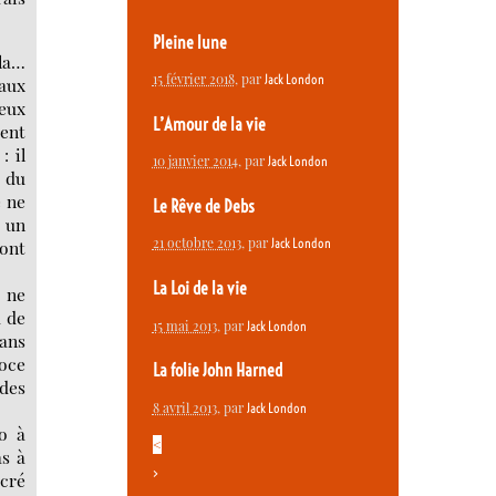
Pleine lune
ela…
15 février 2018
, par
Jack London
 aux
yeux
L’Amour de la vie
ient
: il
10 janvier 2014
, par
Jack London
r du
e ne
Le Rêve de Debs
i un
21 octobre 2013
, par
Jack London
 ont
La Loi de la vie
t ne
u de
15 mai 2013
, par
Jack London
sans
roce
La folie John Harned
 des
8 avril 2013
, par
Jack London
ao à
<
as à
>
acré