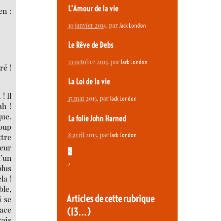
L’Amour de la vie
en :
10 janvier 2014
, par
Jack London
Le Rêve de Debs
21 octobre 2013
, par
Jack London
ré !
La Loi de la vie
! Il
15 mai 2013
, par
Jack London
ah !
que.
La folie John Harned
coup
8 avril 2013
, par
Jack London
ttre
leur
<
d’un
>
plus
la !
ble,
Articles de cette rubrique
i se
face
(13…)
rais