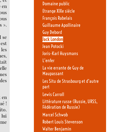
Domaine public
é en
Etrange XIXe siècle
Nous
vous
François Rabelais
s ».
Guillaume Apollinaire
Guy Debord
l se
Jack London
 est
Jean Potocki
 les
Joris-Karl Huysmans
mes,
L’enfer
tait
elle
La vie errante de Guy de
Maupassant
mmes
 des
Les Situ de Strasbourg et d’autre
part
Lewis Carroll
t en
Littérature russe (Russie, URSS,
ué !
Fédération de Russie)
ito.
Marcel Schwob
 lui
e me
Robert Louis Stevenson
Walter Benjamin