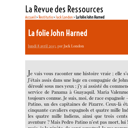
La Revue des Ressources
Accueil
>
Restitutio
>
Jack London
>
La folie John Harned
La folie John Harned
lundi 8 avril 2013
, par
Jack London
J
e vais vous raconter une histoire vraie ; elle 
J’étais assis dans une loge en compagnie de John
déroulé sous mes yeux ; j’y ai assisté du commenc
service de Panama à Guayaquil. Maria Valenzue
toujours connue. Je suis, moi, de race espagnole 
Patino, un des capitaines de Pizarre. Ceux-là ét
cinquante cavaliers espagnols et quatre mille Ind
les quatre mille Indiens, ainsi que trois cent
aventure ? Mais Pedro Patino n’est pas mort, lui !
mais, je le répète, de sang espagnol. Je me nom