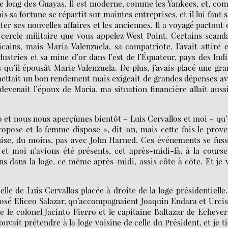
e long des Guayas. Il est moderne, comme les Yankees, et, c
is sa fortune se répartit sur maintes entreprises, et il lui faut 
er ses nouvelles affaires et les anciennes. Il a voyagé partout 
u cercle militaire que vous appelez West Point. Certains scand
cains, mais Maria Valenzuela, sa compatriote, l’avait attiré e
ustries et sa mine d’or dans l’est de l’Équateur, pays des Ind
s qu’il épousât Marie Valenzuela. De plus, j’avais placé une gr
omettait un bon rendement mais exigeait de grandes dépenses a
 devenait l’époux de Maria, ma situation financière allait auss
 et nous nous aperçûmes bientôt – Luis Cervallos et moi – qu’
ropose et la femme dispose », dit-on, mais cette fois le prov
guise, du moins, pas avec John Harned. Ces événements se fus
 et moi n’avions été présents, cet après-midi-là, à la cours
ns dans la loge, ce même après-midi, assis côte à côte. Et je 
lle de Luis Cervallos placée à droite de la loge présidentielle
 José Eliceo Salazar, qu’accompagnaient Joaquin Endara et Urci
 le colonel Jacinto Fierro et le capitaine Baltazar de Echever
ait prétendre à la loge voisine de celle du Président, et je t