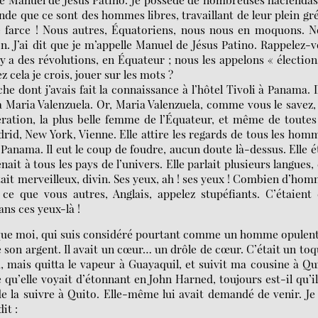
ende que ce sont des hommes libres, travaillant de leur plein gr
 de farce ! Nous autres, Équatoriens, nous nous en moquons. 
. J’ai dit que je m’appelle Manuel de Jésus Patino. Rappelez-
Il y a des révolutions, en Équateur ; nous les appelons « élection
z cela je crois, jouer sur les mots ?
dont j’avais fait la connaissance à l’hôtel Tivoli à Panama. I
tra Maria Valenzuela. Or, Maria Valenzuela, comme vous le savez,
gération, la plus belle femme de l’Équateur, et même de toutes
rid, New York, Vienne. Elle attire les regards de tous les hom
Panama. Il eut le coup de foudre, aucun doute là-dessus. Elle é
ait à tous les pays de l’univers. Elle parlait plusieurs langues, 
ait merveilleux, divin. Ses yeux, ah ! ses yeux ! Combien d’ho
t ce que vous autres, Anglais, appelez stupéfiants. C’étaient
ns ces yeux-là !
e que moi, qui suis considéré pourtant comme un homme opulen
son argent. Il avait un cœur… un drôle de cœur. C’était un toq
, mais quitta le vapeur à Guayaquil, et suivit ma cousine à Qu
 qu’elle voyait d’étonnant en John Harned, toujours est-il qu’il
 de la suivre à Quito. Elle-même lui avait demandé de venir. J
it :