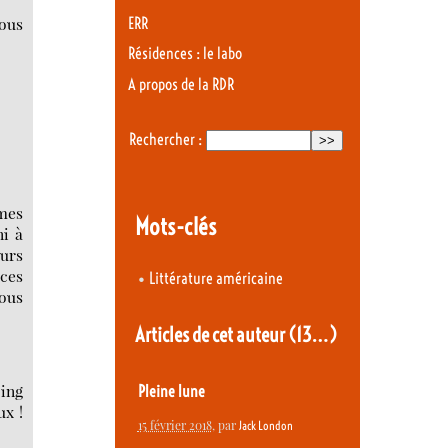
vous
ERR
Résidences : le labo
A propos de la RDR
Rechercher :
mmes
Mots-clés
ni à
eurs
 ces
•
Littérature américaine
vous
Articles de cet auteur
(13…)
ing
Pleine lune
ux !
15 février 2018
, par
Jack London