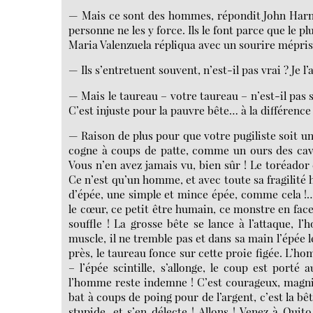
— Mais ce sont des hommes, répondit John Harned ;
personne ne les y force. Ils le font parce que le plu
Maria Valenzuela répliqua avec un sourire mépris
— Ils s’entretuent souvent, n’est-il pas vrai ? Je l’
— Mais le taureau – votre taureau – n’est-il pas so
C’est injuste pour la pauvre bête… à la différence d
— Raison de plus pour que votre pugiliste soit une
cogne à coups de patte, comme un ours des cave
Vous n’en avez jamais vu, bien sûr ! Le toréador 
Ce n’est qu’un homme, et avec toute sa fragilité 
d’épée, une simple et mince épée, comme cela !…
le cœur, ce petit être humain, ce monstre en face
souffle ! La grosse bête se lance à l’attaque,
muscle, il ne tremble pas et dans sa main l’épée l
près, le taureau fonce sur cette proie figée. L’h
– l’épée scintille, s’allonge, le coup est porté 
l’homme reste indemne ! C’est courageux, magni
bat à coups de poing pour de l’argent, c’est la bê
stupide, et s’en délecte ! Allons ! Venez à Quito