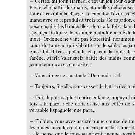
— Certes, dit John Harned, c’est un joli tour d’adr
Ravie, elle battit des mains, et quelles délicieus
tour et revint à la charge. Le capador l’évita, rej
manœuvre se reproduisit trois fois. Ce capador, e
posa ensuite les banderilles, deux à la fois, dan
s’avança Ordonez, le premier matador, armé de l
mort. Ordonez ne vaut pas Matestini, néanmoins 
cœur du taureau qui s’abattit sur le sable, les jam
Aussi fut-il très applaudi, et parmi la foule d
l’arène. Maria Valenzuela battit des mains com
jeune femme avec curiosité :
— Vous aimez ce spectacle ? Demanda-t-il.
— Toujours, fit-elle, sans cesser de battre des ma
— Oui, depuis sa plus tendre enfance, appuya Luis
fois à la plaza : elle était assise aux côtés d
véritable Espagnole, une pure…
— Eh bien, vous avez assisté à une course de tau
les mules au cadavre du taureau pour le traîner d
— Je pense que le taureau n’avait aucune possibil