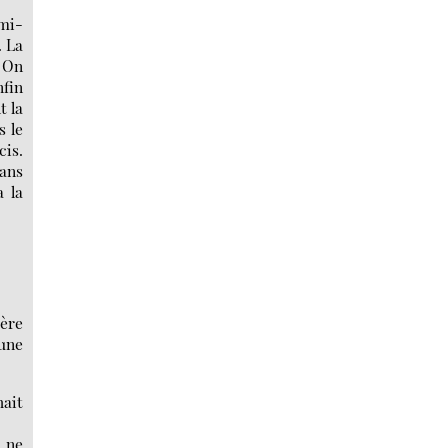
emi-
. La
. On
nfin
t la
s le
cis.
dans
a la
ière
 une
hait
t ne