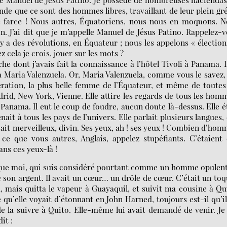
ende que ce sont des hommes libres, travaillant de leur plein gr
 de farce ! Nous autres, Équatoriens, nous nous en moquons. 
. J’ai dit que je m’appelle Manuel de Jésus Patino. Rappelez-
Il y a des révolutions, en Équateur ; nous les appelons « élection
z cela je crois, jouer sur les mots ?
dont j’avais fait la connaissance à l’hôtel Tivoli à Panama. I
tra Maria Valenzuela. Or, Maria Valenzuela, comme vous le savez,
gération, la plus belle femme de l’Équateur, et même de toutes
rid, New York, Vienne. Elle attire les regards de tous les hom
Panama. Il eut le coup de foudre, aucun doute là-dessus. Elle é
ait à tous les pays de l’univers. Elle parlait plusieurs langues, 
ait merveilleux, divin. Ses yeux, ah ! ses yeux ! Combien d’ho
t ce que vous autres, Anglais, appelez stupéfiants. C’étaient
ns ces yeux-là !
e que moi, qui suis considéré pourtant comme un homme opulen
son argent. Il avait un cœur… un drôle de cœur. C’était un toq
, mais quitta le vapeur à Guayaquil, et suivit ma cousine à Qu
 qu’elle voyait d’étonnant en John Harned, toujours est-il qu’il
 de la suivre à Quito. Elle-même lui avait demandé de venir. J
it :