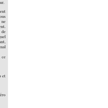
ur.
dent
vous
, ne
ent.
s de
quel
ant,
imal
 ce
p et
éro