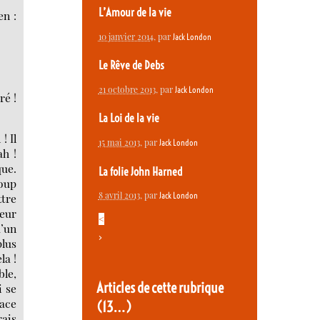
L’Amour de la vie
en :
10 janvier 2014
, par
Jack London
Le Rêve de Debs
21 octobre 2013
, par
Jack London
ré !
La Loi de la vie
! Il
15 mai 2013
, par
Jack London
ah !
que.
La folie John Harned
coup
8 avril 2013
, par
Jack London
ttre
leur
<
d’un
>
plus
la !
ble,
Articles de cette rubrique
i se
face
(13…)
rais