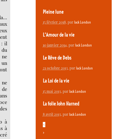
Pleine lune
ela…
15 février 2018
, par
Jack London
 aux
yeux
L’Amour de la vie
ient
: il
10 janvier 2014
, par
Jack London
r du
e ne
Le Rêve de Debs
i un
21 octobre 2013
, par
Jack London
 ont
La Loi de la vie
t ne
u de
15 mai 2013
, par
Jack London
sans
roce
La folie John Harned
 des
8 avril 2013
, par
Jack London
ao à
<
as à
>
acré