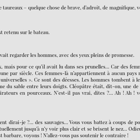
 taureaux – quelque chose de brave, d’adroit, de magnifique, 
t retenu sur le bateau.
avait regarder les hommes, avec des yeux pleins de promesse.
ux, mais pour ce qu’il avait lu dans ses prunelles… Car des fe
te une par siècle. Ces femmes-là n’appartiennent à aucun pays 
 universelles ». Ce sont des déesses. Les hommes tombent à l
mme du sable entre leurs doigts. Cléopâtre était, dit-on, une de
irateurs en pourceaux. N’est-il pas vrai, dites ?… Ah ! Ah ! 
nt dirai-je ?… des sauvages… Vous vous battez à coups de po
llement jusqu’à n’y voir plus clair et se brisent le nez… Odie
st barbare, voyons ! N’allez-vous pas soutenir le contraire !