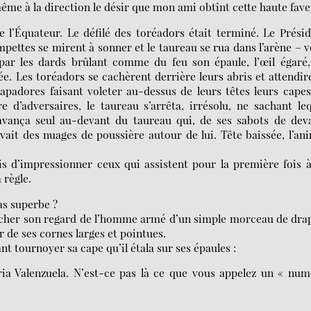
ême à la direction le désir que mon ami obtînt cette haute fave
e l’Équateur. Le défilé des toréadors était terminé. Le Prési
pettes se mirent à sonner et le taureau se rua dans l’arène – 
u par les dards brûlant comme du feu son épaule, l’œil égaré
e. Les toréadors se cachèrent derrière leurs abris et attendir
apadores faisant voleter au-dessus de leurs têtes leurs cape
e d’adversaires, le taureau s’arrêta, irrésolu, ne sachant le
avança seul au-devant du taureau qui, de ses sabots de dev
evait des nuages de poussière autour de lui. Tête baissée, l’an
 d’impressionner ceux qui assistent pour la première fois à
 règle.
as superbe ?
tacher son regard de l’homme armé d’un simple morceau de dra
r de ses cornes larges et pointues.
ant tournoyer sa cape qu’il étala sur ses épaules :
a Valenzuela. N’est-ce pas là ce que vous appelez un « num