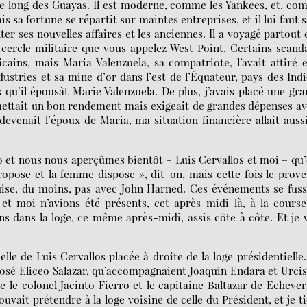
e long des Guayas. Il est moderne, comme les Yankees, et, c
is sa fortune se répartit sur maintes entreprises, et il lui faut 
er ses nouvelles affaires et les anciennes. Il a voyagé partout 
u cercle militaire que vous appelez West Point. Certains scand
cains, mais Maria Valenzuela, sa compatriote, l’avait attiré e
ustries et sa mine d’or dans l’est de l’Équateur, pays des Ind
s qu’il épousât Marie Valenzuela. De plus, j’avais placé une gr
omettait un bon rendement mais exigeait de grandes dépenses a
 devenait l’époux de Maria, ma situation financière allait auss
 et nous nous aperçûmes bientôt – Luis Cervallos et moi – qu’
ropose et la femme dispose », dit-on, mais cette fois le prov
guise, du moins, pas avec John Harned. Ces événements se fus
 et moi n’avions été présents, cet après-midi-là, à la cours
ns dans la loge, ce même après-midi, assis côte à côte. Et je 
lle de Luis Cervallos placée à droite de la loge présidentielle
 José Eliceo Salazar, qu’accompagnaient Joaquin Endara et Urci
 le colonel Jacinto Fierro et le capitaine Baltazar de Echever
ait prétendre à la loge voisine de celle du Président, et je t