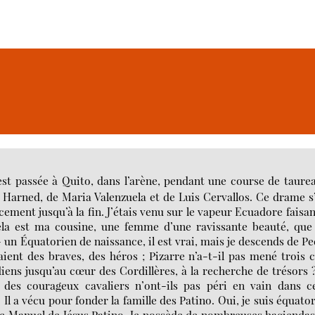
s’est passée à Quito, dans l’arène, pendant une course de taure
 Harned, de Maria Valenzuela et de Luis Cervallos. Ce drame s
ement jusqu’à la fin. J’étais venu sur le vapeur Ecuadore faisan
la est ma cousine, une femme d’une ravissante beauté, que j
– un Équatorien de naissance, il est vrai, mais je descends de P
aient des braves, des héros ; Pizarre n’a-t-il pas mené trois 
iens jusqu’au cœur des Cordillères, à la recherche de trésors 
s des courageux cavaliers n’ont-ils pas péri en vain dans c
 Il a vécu pour fonder la famille des Patino. Oui, je suis équato
me Manuel de Jésus Patino. Je possède de nombreuses haciendas