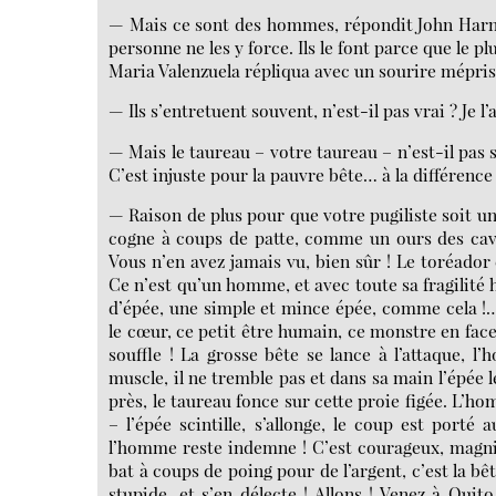
— Mais ce sont des hommes, répondit John Harned ;
personne ne les y force. Ils le font parce que le plu
Maria Valenzuela répliqua avec un sourire mépris
— Ils s’entretuent souvent, n’est-il pas vrai ? Je l’
— Mais le taureau – votre taureau – n’est-il pas so
C’est injuste pour la pauvre bête… à la différence d
— Raison de plus pour que votre pugiliste soit une
cogne à coups de patte, comme un ours des cave
Vous n’en avez jamais vu, bien sûr ! Le toréador 
Ce n’est qu’un homme, et avec toute sa fragilité 
d’épée, une simple et mince épée, comme cela !…
le cœur, ce petit être humain, ce monstre en face
souffle ! La grosse bête se lance à l’attaque,
muscle, il ne tremble pas et dans sa main l’épée l
près, le taureau fonce sur cette proie figée. L’h
– l’épée scintille, s’allonge, le coup est porté 
l’homme reste indemne ! C’est courageux, magni
bat à coups de poing pour de l’argent, c’est la bê
stupide, et s’en délecte ! Allons ! Venez à Quito