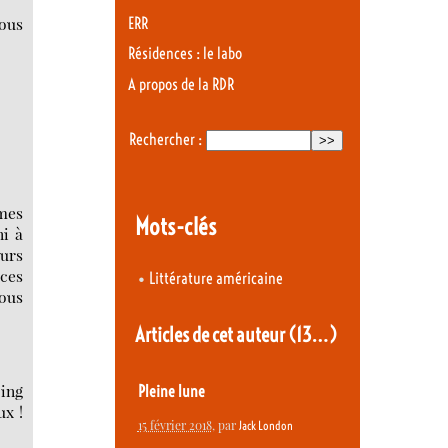
vous
ERR
Résidences : le labo
A propos de la RDR
Rechercher :
mmes
Mots-clés
ni à
eurs
 ces
•
Littérature américaine
vous
Articles de cet auteur
(13…)
ing
Pleine lune
ux !
15 février 2018
, par
Jack London