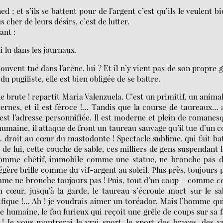
 et s’ils se battent pour de l’argent c’est qu’ils le veulent bi
s cher de leurs désirs, c’est de lutter.
ant :
ai lu dans les journaux.
uvent tué dans l’arène, lui ? Et il n’y vient pas de son propre g
u pugiliste, elle est bien obligée de se battre.
 brute ! repartit Maria Valenzuela. C’est un primitif, un animal 
rnes, et il est féroce !… Tandis que la course de taureaux… 
est l’adresse personnifiée. Il est moderne et plein de romanes
humaine, il attaque de front un taureau sauvage qu’il tue d’un 
 droit au cœur du mastodonte ! Spectacle sublime, qui fait ba
 de lui, cette couche de sable, ces milliers de gens suspendant 
 l’homme chétif, immobile comme une statue, ne bronche pas 
égère brille comme du vif-argent au soleil. Plus près, toujours 
omme ne bronche toujours pas ! Puis, tout d’un coup – comme ce
au cœur, jusqu’à la garde, le taureau s’écroule mort sur le sa
fique !… Ah ! je voudrais aimer un toréador. Mais l’homme qu
te humaine, le fou furieux qui reçoit une grêle de coups sur sa 
 ! Je vous montrerai le vrai sport, le sport des braves, des v