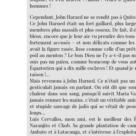
hommes !
Cependant, John Haraed ne se rendit pas à Quito
Ce John Harned était un fort gaillard, plus larg
membres plus massifs et plus osseux. De fait, il é
bleus, encore que je leur aie vu prendre des tons gr
fortement accusés – et non délicats comme les n
avait la figure rasée, lisse comme celle d’un pr
poil au menton ? Le bon Dieu ne l’y a-t-il pas mi
suis pas un païen, comme beaucoup de vous autre
Équatorien qui a dix mille esclaves ! Et quand je
raison !…
Mais revenons à John Harned. Ce n’était pas un 
gesticulait jamais en parlant. On eût dit que son
chaleur dans son sang, puisqu’il suivit Maria Va
jamais remuer les mains, c’était un véritable ani
et stupide sauvage de jadis qui se vêtait de pea
loups…
Luis Cervallos, mon ami, est le meilleur des É
Naranjito et Chob. Sa grande plantation de can
Ambato et à Latacunga, et s’intéresse à l’exploita