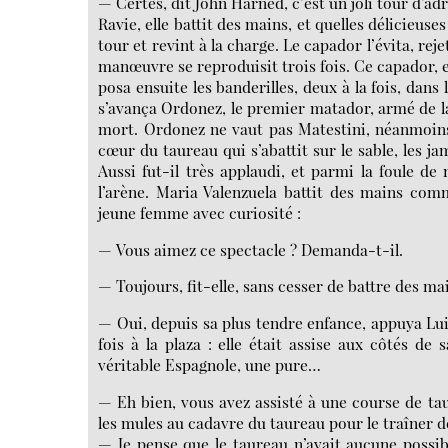
— Certes, dit John Harned, c’est un joli tour d’adr
Ravie, elle battit des mains, et quelles délicieus
tour et revint à la charge. Le capador l’évita, rej
manœuvre se reproduisit trois fois. Ce capador, e
posa ensuite les banderilles, deux à la fois, dan
s’avança Ordonez, le premier matador, armé de l
mort. Ordonez ne vaut pas Matestini, néanmoins 
cœur du taureau qui s’abattit sur le sable, les jam
Aussi fut-il très applaudi, et parmi la foule d
l’arène. Maria Valenzuela battit des mains com
jeune femme avec curiosité :
— Vous aimez ce spectacle ? Demanda-t-il.
— Toujours, fit-elle, sans cesser de battre des ma
— Oui, depuis sa plus tendre enfance, appuya Luis
fois à la plaza : elle était assise aux côtés d
véritable Espagnole, une pure…
— Eh bien, vous avez assisté à une course de tau
les mules au cadavre du taureau pour le traîner d
— Je pense que le taureau n’avait aucune possibil