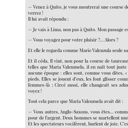
— Venez à Quito, je vous montrerai une course de
verrez !
Il lui avait répondu :
— Je vais à Lima, non pas à Quito. Mon passage es
— Vous voyagez pour votre plaisir ?… Alors ?
Et elle le regarda comme Marie Valenzula seule s
Et il céda, Il vint, non pour la course de taurea
telles que Maria Valenzuela, il en naît tout jus
aucune époque : elles sont, comme vous dites, «
pieds. Elles se jouent d’eux, les font glisser co
femmes-là ; Circé aussi, elle changeait ses adm
voyez !
Tout cela parce que Maria Valenzuela avait dit :
— Vous autres, Anglo-Saxons, vous êtes… comme
pour de l’argent. Deux hommes se martellent mutue
Et les spectateurs vocifèrent, hurlent de joie. C’e