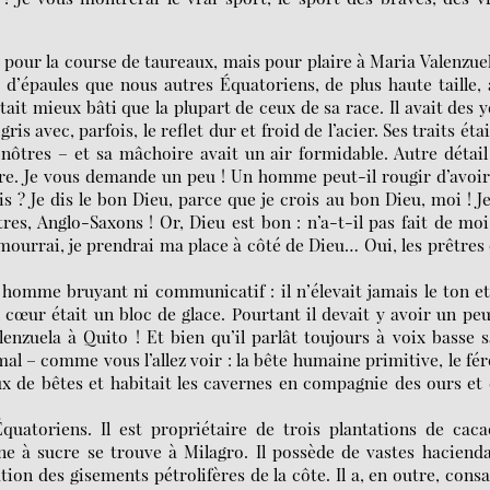
 pour la course de taureaux, mais pour plaire à Maria Valenzu
e d’épaules que nous autres Équatoriens, de plus haute taille,
tait mieux bâti que la plupart de ceux de sa race. Il avait des 
is avec, parfois, le reflet dur et froid de l’acier. Ses traits éta
ôtres – et sa mâchoire avait un air formidable. Autre détail 
être. Je vous demande un peu ! Un homme peut-il rougir d’avoi
s ? Je dis le bon Dieu, parce que je crois au bon Dieu, moi ! J
s, Anglo-Saxons ! Or, Dieu est bon : n’a-t-il pas fait de mo
 mourrai, je prendrai ma place à côté de Dieu… Oui, les prêtres
homme bruyant ni communicatif : il n’élevait jamais le ton e
 cœur était un bloc de glace. Pourtant il devait y avoir un pe
lenzuela à Quito ! Et bien qu’il parlât toujours à voix basse 
mal – comme vous l’allez voir : la bête humaine primitive, le fé
ux de bêtes et habitait les cavernes en compagnie des ours et
quatoriens. Il est propriétaire de trois plantations de cac
ne à sucre se trouve à Milagro. Il possède de vastes haciend
tion des gisements pétrolifères de la côte. Il a, en outre, cons