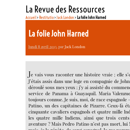
La Revue des Ressources
Accueil
>
Restitutio
>
Jack London
>
La folie John Harned
La folie John Harned
lundi 8 avril 2013
, par
Jack London
J
e vais vous raconter une histoire vraie ; elle 
J’étais assis dans une loge en compagnie de John
déroulé sous mes yeux ; j’y ai assisté du commenc
service de Panama à Guayaquil. Maria Valenzue
toujours connue. Je suis, moi, de race espagnole 
Patino, un des capitaines de Pizarre. Ceux-là ét
cinquante cavaliers espagnols et quatre mille Ind
les quatre mille Indiens, ainsi que trois cent
aventure ? Mais Pedro Patino n’est pas mort, lui !
mais, je le répète, de sang espagnol. Je me nom