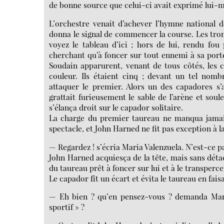
de bonne source que celui-ci avait exprimé lui-m
L’orchestre venait d’achever l’hymne national d
donna le signal de commencer la course. Les trom
voyez le tableau d’ici ; hors de lui, rendu fo
cherchant qu’à foncer sur tout ennemi à sa porté
Soudain apparurent, venant de tous côtés, les c
couleur. Ils étaient cinq ; devant un tel nombr
attaquer le premier. Alors un des capadores s’
grattait furieusement le sable de l’arène et soul
s’élança droit sur le capador solitaire.
La charge du premier taureau ne manqua jamais
spectacle, et John Harned ne fit pas exception à la
— Regardez ! s’écria Maria Valenzuela. N’est-ce p
John Harned acquiesça de la tête, mais sans dé
du taureau prêt à foncer sur lui et à le transperce
Le capador fît un écart et évita le taureau en fais
— Eh bien ? qu’en pensez-vous ? demanda Mari
sportif » ?