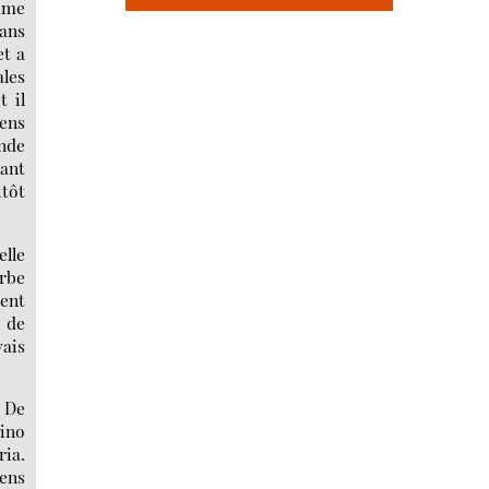
omme
sans
et a
ales
t il
iens
ande
vant
itôt
elle
erbe
sent
e de
vais
. De
sino
ria.
iens