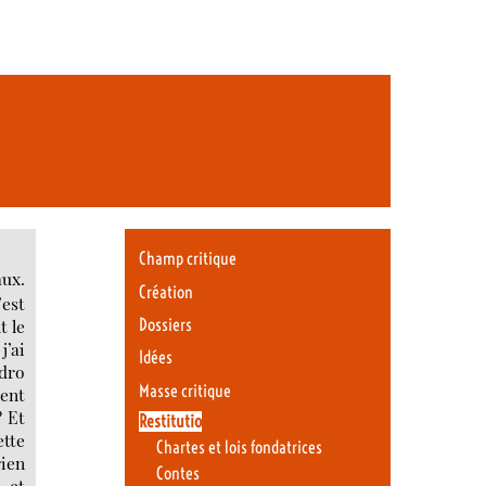
Champ critique
aux.
Création
’est
t le
Dossiers
’ai
Idées
edro
Masse critique
cent
? Et
Restitutio
ette
Chartes et lois fondatrices
rien
Contes
, et