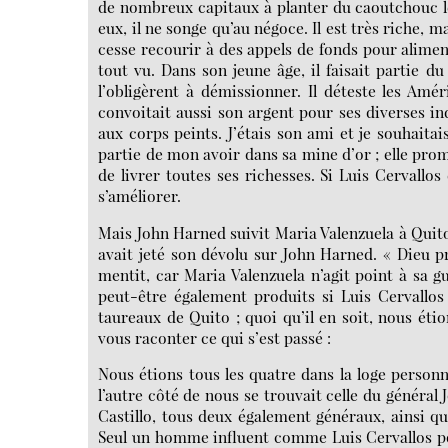
de nombreux capitaux à planter du caoutchouc l
eux, il ne songe qu’au négoce. Il est très riche, ma
cesse recourir à des appels de fonds pour aliment
tout vu. Dans son jeune âge, il faisait partie d
l’obligèrent à démissionner. Il déteste les Améri
convoitait aussi son argent pour ses diverses ind
aux corps peints. J’étais son ami et je souhaitai
partie de mon avoir dans sa mine d’or ; elle pr
de livrer toutes ses richesses. Si Luis Cervallos
s’améliorer.
Mais John Harned suivit Maria Valenzuela à Quito
avait jeté son dévolu sur John Harned. « Dieu p
mentit, car Maria Valenzuela n’agit point à sa 
peut-être également produits si Luis Cervallos
taureaux de Quito ; quoi qu’il en soit, nous étio
vous raconter ce qui s’est passé :
Nous étions tous les quatre dans la loge personne
l’autre côté de nous se trouvait celle du général
Castillo, tous deux également généraux, ainsi que
Seul un homme influent comme Luis Cervallos pouv