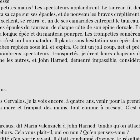
esse.
es petites mains ! Les spectateurs applaudirent. Le taureau fit d
eta sa cape sur ses épaules, et de nouveau les bravos crépitèrent
xcellent, se retira, et un de ses camarades entreprit le taureau
s les épaules du taureau, de chaque côté de son épine dorsale. E
a longue épée et du manteau pourpre. Les trompettes sonnèren
c’est un bon matador. Il planta sans hésitation son épée dan
bes repliées sous lui, et expira. Ce fut un joli coup, net et pré
e nombreux spectateurs, transportés, jetèrent leurs chapeaux 
me les autres, et John Harned, demeuré impassible, considér
ins.
 Cervallos. Je la vois encore, à quatre ans, venir pour la prem
e sa mère et frappait des mains, tout comme à présent. C’est
reaux, dit Maria Valenzuela à John Harned, tandis qu’on attac
ehors. Cela vous plaît-il, oui ou non ? Qu’en pensez-vous ?
ité d’en sortir vivant. Il était condamné d’avance, le résulta