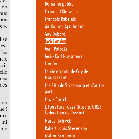
Domaine public
é en
Etrange XIXe siècle
Nous
vous
François Rabelais
s ».
Guillaume Apollinaire
Guy Debord
l se
Jack London
 est
Jean Potocki
 les
Joris-Karl Huysmans
mes,
L’enfer
tait
elle
La vie errante de Guy de
Maupassant
mmes
 des
Les Situ de Strasbourg et d’autre
part
Lewis Carroll
t en
Littérature russe (Russie, URSS,
ué !
Fédération de Russie)
ito.
Marcel Schwob
 lui
e me
Robert Louis Stevenson
Walter Benjamin