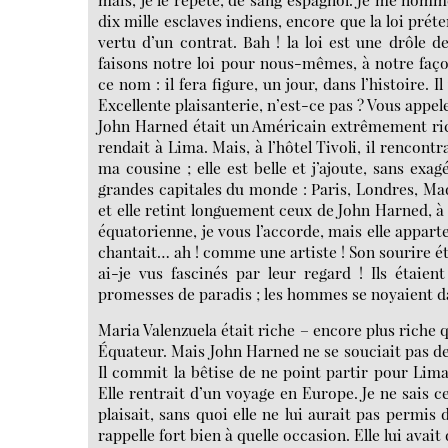
dix mille esclaves indiens, encore que la loi prét
vertu d’un contrat. Bah ! la loi est une drôle
faisons notre loi pour nous-mêmes, à notre façon
ce nom : il fera figure, un jour, dans l’histoire. 
Excellente plaisanterie, n’est-ce pas ? Vous appele
John Harned était un Américain extrêmement riche 
rendait à Lima. Mais, à l’hôtel Tivoli, il rencon
ma cousine ; elle est belle et j’ajoute, sans exa
grandes capitales du monde : Paris, Londres, Mad
et elle retint longuement ceux de John Harned, à 
équatorienne, je vous l’accorde, mais elle apparten
chantait… ah ! comme une artiste ! Son sourire ét
ai-je vus fascinés par leur regard ! Ils étaien
promesses de paradis ; les hommes se noyaient da
Maria Valenzuela était riche – encore plus rich
Équateur. Mais John Harned ne se souciait pas de 
Il commit la bêtise de ne point partir pour Lima
Elle rentrait d’un voyage en Europe. Je ne sais ce
plaisait, sans quoi elle ne lui aurait pas permis
rappelle fort bien à quelle occasion. Elle lui avait d