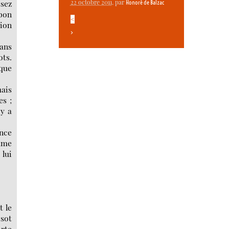
ssez
22 octobre 2011
, par
Honoré de Balzac
 bon
<
tion
>
dans
ots.
lque
mais
es ;
 y a
ence
emme
 lui
t le
 sot
orte