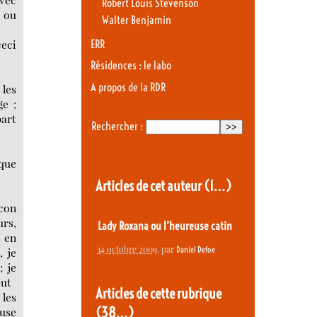
Robert Louis Stevenson
s ou
Walter Benjamin
ceci
ERR
Résidences : le labo
A propos de la RDR
 les
ge ;
part
Rechercher :
 que
Articles de cet auteur
(1…)
ucon
urs,
Lady Roxana ou l’heureuse catin
s en
14 octobre 2009
, par
Daniel Defoe
, je
; je
out
Articles de cette rubrique
 les
(38…)
euse