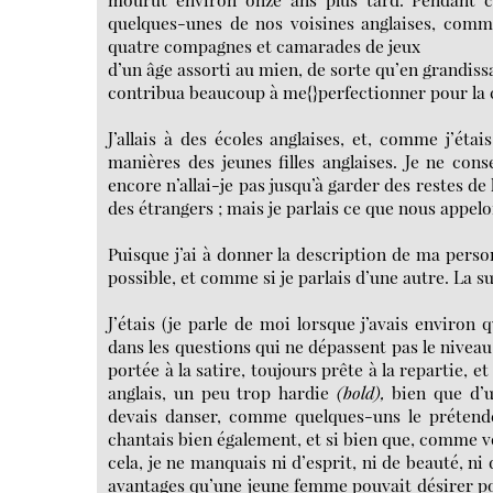
quelques-unes de nos voisines anglaises, comme
quatre compagnes et camarades de jeux
d’un âge assorti au mien, de sorte qu’en grandiss
contribua beaucoup à me{}perfectionner pour la 
J’allais à des écoles anglaises, et, comme j’étai
manières des jeunes filles anglaises. Je ne con
encore n’allai-je pas jusqu’à garder des restes d
des étrangers ; mais je parlais ce que nous appelons
Puisque j’ai à donner la description de ma perso
possible, et comme si je parlais d’une autre. La su
J’étais (je parle de moi lorsque j’avais environ 
dans les questions qui ne dépassent pas le nivea
portée à la satire, toujours prête à la repartie,
anglais, un peu trop hardie
(bold),
bien que d’u
devais danser, comme quelques-uns le prétenden
chantais bien également, et si bien que, comme vo
cela, je ne manquais ni d’esprit, ni de beauté, ni
avantages qu’une jeune femme pouvait désirer pou