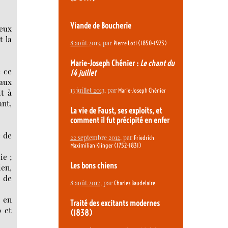
Viande de Boucherie
deux
t la
8 août 2013
, par
Pierre Loti (1850-1923)
Marie-Joseph Chénier :
Le chant du
e ce
14 juillet
aux
13 juillet 2013
, par
Marie-Joseph Chénier
it à
ant,
La vie de Faust, ses exploits, et
comment il fut précipité en enfer
e de
22 septembre 2012
, par
Friedrich
Maximilian Klinger (1752-1831)
ie ;
Les bons chiens
ien,
, de
8 août 2012
, par
Charles Baudelaire
l en
Traité des excitants modernes
p et
(1838)