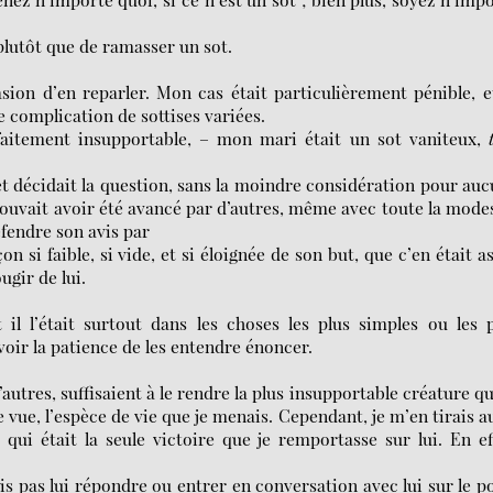
, plutôt que de ramasser un sot.
sion d’en reparler. Mon cas était particulièrement pénible, e
 complication de sottises variées.
arfaitement insupportable, – mon mari était un sot vaniteux,
it et décidait la question, sans la moindre considération pour au
pouvait avoir été avancé par d’autres, même avec toute la mode
éfendre son avis par
çon si faible, si vide, et si éloignée de son but, que c’en était a
ugir de lui.
t il l’était surtout dans les choses les plus simples ou les 
avoir la patience de les entendre énoncer.
’autres, suffisaient à le rendre la plus insupportable créature q
 vue, l’espèce de vie que je menais. Cependant, je m’en tirais a
qui était la seule victoire que je remportasse sur lui. En ef
is pas lui répondre ou entrer en conversation avec lui sur le p