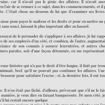
ine, car il n’avait pas le génie des affaires. Il n’avait au
n l’air de se remuer à ce sujet, dans les commencements, et il 
te. C’était chose au-dessous de lui que d’examiner ses livres 
 caisse pour payer le malteur et les droits et pour en mettre un
t sans souci, laissant le plus important aller au hasard.
essayai de le persuader de s’appliquer à ses affaires. Je lui rapp
ce de ses employés d’un côté, et combien, de l’autre, augmentai
uciance de son commis à assurer lesrentrées, et autres cho
dures paroles, soit d’une façon détournée, en me représentant
use histoire qui n’a pas le droit d’être longue, il finit par tro
inuait, bref, qu’il ne pouvait pas continuer les affaires. Un
rasseur pour satisfaire l’excise ; et, la dernière fois, il eut to
 Il n’en était pas fâché, d’ailleurs, prévoyant que s’il ne le fai
e manière, je veux dire en faisant banqueroute. De mon côté, j
’il lui restait encore quelque
 propre maison et mise à la porte avec mes enfants ; car j’a