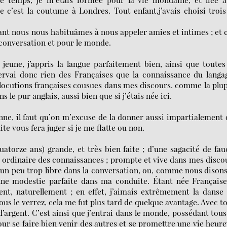
 c’est la coutume à Londres. Tout enfant,j’avais choisi troi
ant nous nous habituâmes à nous appeler amies et intimes ; et 
conversation et pour le monde.
s jeune, j’appris la langue parfaitement bien, ainsi que toutes
servai donc rien des Françaises que la connaissance du langa
e locutions françaises cousues dans mes discours, comme la plu
 le pur anglais, aussi bien que si j’étais née ici.
nne, il faut qu’on m’excuse de la donner aussi impartialement
ite vous fera juger si je me flatte ou non.
quatorze ans) grande, et très bien faite ; d’une sagacité de fa
u ordinaire des connaissances ; prompte et vive dans mes disco
 et un peu trop libre dans la conversation, ou, comme nous dison
ne modestie parfaite dans ma conduite. Étant née Française
t, naturellement ; en effet, j’aimais extrêmement la danse 
us le verrez, cela me fut plus tard de quelque avantage. Avec t
 d’argent. C’est ainsi que j’entrai dans le monde, possédant tous
r se faire bien venir des autres et se promettre une vie heur