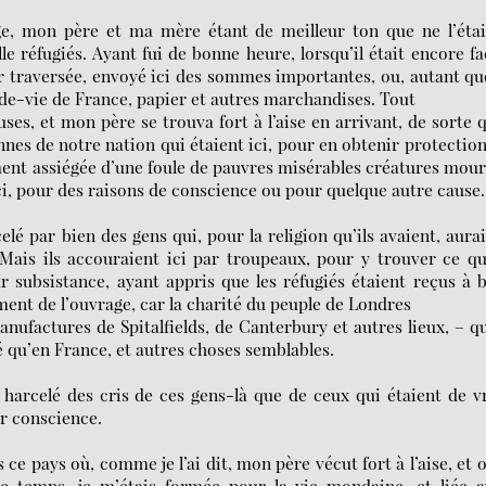
ge, mon père et ma mère étant de meilleur ton que ne l’éta
 réfugiés. Ayant fui de bonne heure, lorsqu’il était encore fa
eur traversée, envoyé ici des sommes importantes, ou, autant qu
de-vie de France, papier et autres marchandises. Tout
ses, et mon père se trouva fort à l’aise en arrivant, de sorte q
sonnes de notre nation qui étaient ici, pour en obtenir protectio
ement assiégée d’une foule de pauvres misérables créatures mou
ici, pour des raisons de conscience ou pour quelque autre cause.
lé par bien des gens qui, pour la religion qu’ils avaient, aura
 Mais ils accouraient ici par troupeaux, pour y trouver ce q
ur subsistance, ayant appris que les réfugiés étaient reçus à 
ment de l’ouvrage, car la charité du peuple de Londres
manufactures de Spitalfields, de Canterbury et autres lieux, – qu
vé qu’en France, et autres choses semblables.
s harcelé des cris de ces gens-là que de ceux qui étaient de v
ur conscience.
ce pays où, comme je l’ai dit, mon père vécut fort à l’aise, et o
e temps, je m’étais formée pour la vie mondaine, et liée a