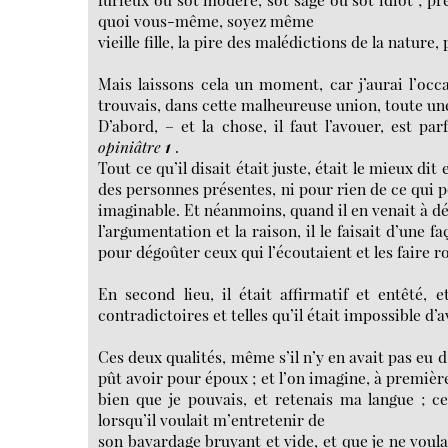
quoi vous-même, soyez même
vieille fille, la pire des malédictions de la nature
Mais laissons cela un moment, car j’aurai l’occa
trouvais, dans cette malheureuse union, toute une
D’abord, – et la chose, il faut l’avouer, est p
opiniâtre
1
.
Tout ce qu’il disait était juste, était le mieux d
des personnes présentes, ni pour rien de ce qui 
imaginable. Et néanmoins, quand il en venait à d
l’argumentation et la raison, il le faisait d’une fa
pour dégoûter ceux qui l’écoutaient et les faire ro
En second lieu, il était affirmatif et entêté, e
contradictoires et telles qu’il était impossible d’
Ces deux qualités, même s’il n’y en avait pas eu d
pût avoir pour époux ; et l’on imagine, à première
bien que je pouvais, et retenais ma langue ; ce 
lorsqu’il voulait m’entretenir de
son bavardage bruyant et vide, et que je ne voula