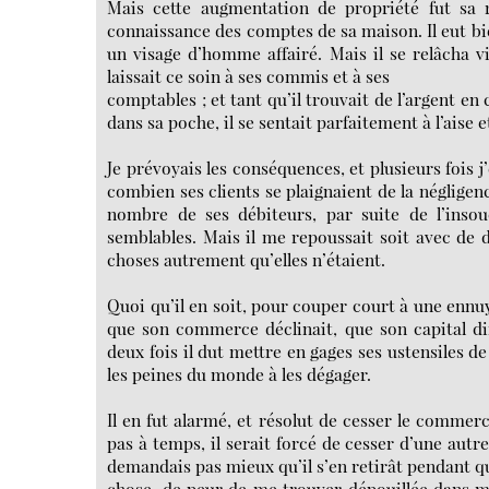
Mais cette augmentation de propriété fut sa ru
connaissance des comptes de sa maison. Il eut bie
un visage d’homme affairé. Mais il se relâcha vi
laissait ce soin à ses commis et à ses
comptables ; et tant qu’il trouvait de l’argent en
dans sa poche, il se sentait parfaitement à l’aise e
Je prévoyais les conséquences, et plusieurs fois j’
combien ses clients se plaignaient de la négligen
nombre de ses débiteurs, par suite de l’inso
semblables. Mais il me repoussait soit avec de 
choses autrement qu’elles n’étaient.
Quoi qu’il en soit, pour couper court à une ennuye
que son commerce déclinait, que son capital dim
deux fois il dut mettre en gages ses ustensiles de b
les peines du monde à les dégager.
Il en fut alarmé, et résolut de cesser le commerce.
pas à temps, il serait forcé de cesser d’une autr
demandais pas mieux qu’il s’en retirât pendant qu
chose, de peur de me trouver dépouillée dans ma