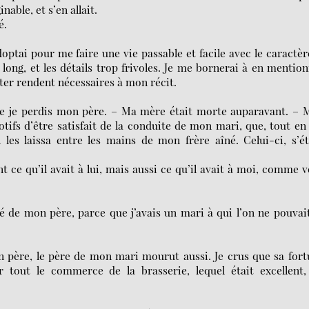
nable, et s’en allait.
é.
optai pour me faire une vie passable et facile avec le caractèr
long, et les détails trop frivoles. Je me bornerai à en mentio
ter rendent nécessaires à mon récit.
que je perdis mon père. – Ma mère était morte auparavant. –
 motifs d’être satisfait de la conduite de mon mari, que, tout e
il les laissa entre les mains de mon frère aîné. Celui-ci, s’é
nt ce qu’il avait à lui, mais aussi ce qu’il avait à moi, comme 
té de mon père, parce que j’avais un mari à qui l’on ne pouvai
n père, le père de mon mari mourut aussi. Je crus que sa for
 tout le commerce de la brasserie, lequel était excellent, 