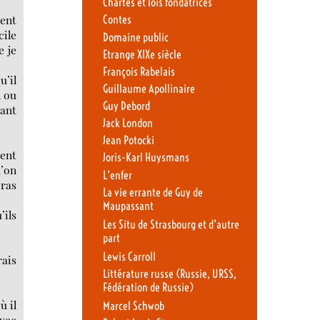
Chartes et lois fondatrices
ient
Contes
cile
Domaine public
e je
Etrange XIXe siècle
François Rabelais
u’il
Guillaume Apollinaire
n ou
Guy Debord
rant
Jack London
Jean Potocki
ient
Joris-Karl Huysmans
u’on
L’enfer
bras
La vie errante de Guy de
Maupassant
’ils
Les Situ de Strasbourg et d’autre
part
Lewis Carroll
rais
Littérature russe (Russie, URSS,
Fédération de Russie)
ù il
Marcel Schwob
vec