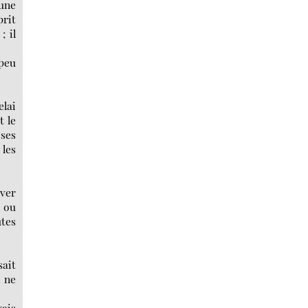
cune
prit
; il
 peu
elai
t le
ses
 les
uver
e ou
utes
sait
e ne
vais