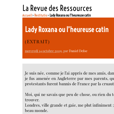
La Revue des Ressources
Accueil
>
Restitutio
>
Lady Roxana ou l’heureuse catin
Lady Roxana ou l’heureuse catin
(EXTRAIT)
mercredi 14 octobre 2009
, par
Daniel Defoe
Je suis née, comme je l’ai appris de mes amis, dan
je fus amenée en Angleterre par mes parents, qui 
protestants furent bannis de France par la cruaut
Moi, qui ne savais que peu de chose, ou rien du to
trouver.
Londres, ville grande et gaie, me plut infiniment ;
beau monde.