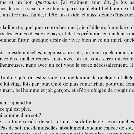
omme et un bon
sportsman,
j’ai vraiment tout dit. Je fus a
s de notre sexe, de le choisir parce qu’il était bel homme et
it un être aussi faible, à tête aussi vide, et aussi dénué d’instruc
 la liberté, quelques reproches que j’aie d’ailleurs à me faire 
, les jeunes fillesde ce pays, et de les prémunir en quelques m
bonheur futur, quelque désir de vivre bien avec un mari, que
mais, mesdemoiselles, n’épousez un sot ; un mari quelconque, 
uvez être malheureuses, mais avec un sot vous serez misérabl
lheureuses, mais avec un sot vous le serez nécessairement. Il
, tout ce qu’il dit est si vide, qu’une femme de quelque intellig
e lui vingt fois par jour. Quoi de plus contrariant pour une f
mari, bel homme et joli garçon, et d’être obligée de rougir de
ment, quand lui
 ce qui est pire,
lui comme d’un sot ?
si infinie variété de sots, et il est si difficile de savoir quel es
 : Pas de sot, mesdemoiselles, absolument, aucune espèce de sot,
enez n’importe quoi, si ce n’est un sot ; bien plus, soyez n’imp