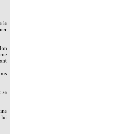
e le
nner
 Mon
n me
tant
vous
t se
tune
lui