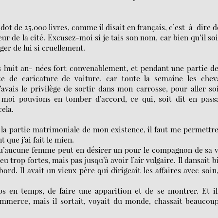
ot de 25,000 livres, comme il disait en français, c’est-à-dire 
ur de la cité. Excusez-moi si je tais son nom, car bien qu’il soi
er de lui si cruellement.
s huit an- nées fort convenablement, et pendant une partie d
te de caricature de voiture, car toute la semaine les chev
’avais le privilège de sortir dans mon carrosse, pour aller so
et moi pouvions en tomber d’accord, ce qui, soit dit en pass
cela.
 la partie matrimoniale de mon existence, il faut me permettr
 que j’ai fait le mien.
 qu’aucune femme peut en désirer un pour le compagnon de sa v
 trop fortes, mais pas jusqu’à avoir l’air vulgaire. Il dansait b
bord. Il avait un vieux père qui dirigeait les affaires avec soin
mps en temps, de faire une apparition et de se montrer. Et i
 commerce, mais il sortait, voyait du monde, chassait beaucou