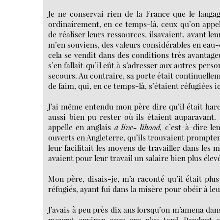
Je ne conservai rien de la France que le langa
ordinairement, en ce temps-là, ceux qu’on appelle
de réaliser leurs ressources, ilsavaient, avant l
m’en souviens, des valeurs considérables en eau-
cela se vendit dans des conditions très avantageu
s’en fallait qu’il eût à s’adresser aux autres per
secours. Au contraire, sa porte était continuell
de faim, qui, en ce temps-là, s’étaient réfugiées 
J’ai même entendu mon père dire qu’il était harce
aussi bien pu rester où ils étaient auparavant.
appelle en anglais
a live-
lihood,
c’est-à-dire le
ouverts en Angleterre, qu’ils trouvaient prompte
leur facilitait les moyens de travailler dans les 
avaient pour leur travail un salaire bien plus éle
Mon père, disais-je, m’a raconté qu’il était plu
réfugiés, ayant fui dans la misère pour obéir à le
J’avais à peu près dix ans lorsqu’on m’amena dans 
mourut environ onze ans plus tard. Pendant c