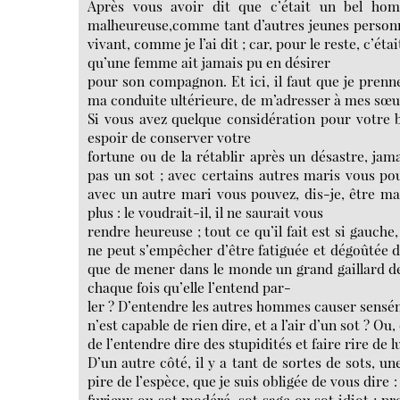
Après vous avoir dit que c’était un bel h
malheureuse,comme tant d’autres jeunes personne
vivant, comme je l’ai dit ; car, pour le reste, c’éta
qu’une femme ait jamais pu en désirer
pour son compagnon. Et ici, il faut que je prenne
ma conduite ultérieure, de m’adresser à mes sœurs
Si vous avez quelque considération pour votre 
espoir de conserver votre
fortune ou de la rétablir après un désastre, ja
pas un sot ; avec certains autres maris vous po
avec un autre mari vous pouvez, dis-je, être ma
plus : le voudrait-il, il ne saurait vous
rendre heureuse ; tout ce qu’il fait est si gauche
ne peut s’empêcher d’être fatiguée et dégoûtée d
que de mener dans le monde un grand gaillard de 
chaque fois qu’elle l’entend par-
ler ? D’entendre les autres hommes causer sensé
n’est capable de rien dire, et a l’air d’un sot ? Ou,
de l’entendre dire des stupidités et faire rire de 
D’un autre côté, il y a tant de sortes de sots, une 
pire de l’espèce, que je suis obligée de vous dire
furieux ou sot modéré, sot sage ou sot idiot ; pr