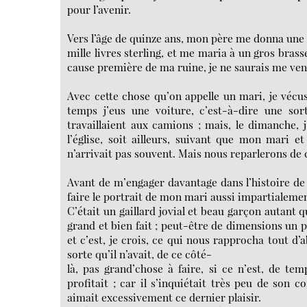
pour l’avenir.
Vers l’âge de quinze ans, mon père me donna une d
mille livres sterling, et me maria à un gros brasse
cause première de ma ruine, je ne saurais me veng
Avec cette chose qu’on appelle un mari, je vécu
temps j’eus une voiture, c’est-à-dire une sor
travaillaient aux camions ; mais, le dimanche, j
l’église, soit ailleurs, suivant que mon mari 
n’arrivait pas souvent. Mais nous reparlerons de 
Avant de m’engager davantage dans l’histoire de
faire le portrait de mon mari aussi impartialement
C’était un gaillard jovial et beau garçon autant
grand et bien fait ; peut-être de dimensions un peu
et c’est, je crois, ce qui nous rapprocha tout d’a
sorte qu’il n’avait, de ce côté-
là, pas grand’chose à faire, si ce n’est, de te
profitait ; car il s’inquiétait très peu de son
aimait excessivement ce dernier plaisir.