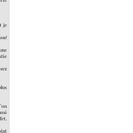
t je
tout
cune
stie
ssez
plus
u’on
ussi
fet,
oint