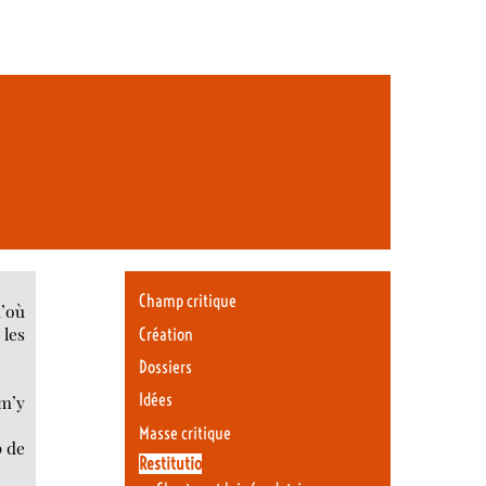
Champ critique
d’où
 les
Création
Dossiers
Idées
 m’y
Masse critique
p de
Restitutio