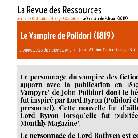
La Revue des Ressources
Accueil
>
Restitutio
>
Etrange XIXe siècle
>
Le Vampire de Polidori (1819)
Le Vampire de Polidori (1819)
dimanche 20 décembre 2009
, par
John William Polidori (1795-1821)
Le personnage du vampire des fictio
apparu avec la publication en 181
Vampyre’ de John Polidori dont le h
fut inspiré par Lord Byron (Polidori 
personnel). Cette nouvelle fut d’aill
Lord Byron lorsqu’elle fut publi
Monthly Magazine’.
Le personnage de Lord Ruthven est 