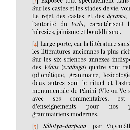
[
3
]
Exposée tout spécialement dans
Sur les castes et les stades de vie, voi
Le rejet des castes et des
âçrama
,
l’autorité du
Veda
, caractérisent
hérésies, jaïnisme et bouddhisme.
[
4
]
Large porte, car la littérature sans
les littératures anciennes la plus ri
Sur les six sciences annexes indisp
des
Védas
(
vedânga
) quatre sont re
(phonétique, grammaire, lexicologi
deux autres sont le rituel et l’ast
monumentale de Pânini (VIe ou Ve si
avec ses commentaires, est 
d’enseignements pour nos ph
grammairiens modernes.
[
5
]
Sâhitya-darpana
, par Viçvanât