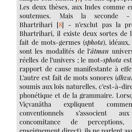
Les deux thèses, aux Indes comme en
soutenues. Mais la seconde -
Bhartrihari
[
8
]
- n’exclut pas la pr
Bhartrihari, il existe deux sortes de 
fait de mots-germes (
sphota
), idéaux,
sont les modalités de l’
âtman
univers
réelles de l’univers ; le mot-
sphota
est
rapport de cause manifestante à effe
L’autre est fait de mots sonores (
dhva
soumis aux lois naturelles, c’est-à-dire
phonétique et de la grammaire. Lor
Viçvanâtha expliquent comm
conventionnels s’associent a
concomitance de perceptions, 
enseignement direct), ils ne parlent 