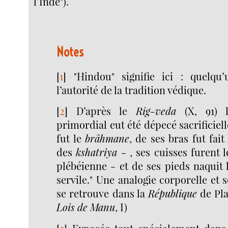
l’Inde").
Notes
[
1
]
"Hindou" signifie ici : quelqu
l’autorité de la tradition védique.
[
2
]
D’après le
Rig-veda
(X, 91) 
primordial eut été dépecé sacrificiel
fut le
brâhmane
, de ses bras fut fait
des
kshatriya
- , ses cuisses furent 
plébéienne - et de ses pieds naquit
servile." Une analogie corporelle et 
se retrouve dans la
République
de Pla
Lois de Manu
, I)