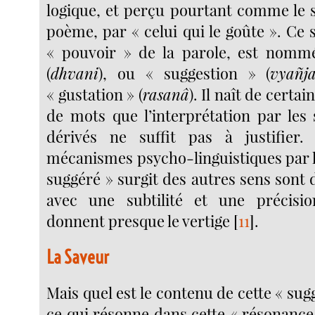
logique, et perçu pourtant comme le s
poème, par « celui qui le goûte ». Ce
« pouvoir » de la parole, est nomm
(
dhvani
), ou « suggestion » (
vyañj
« gustation » (
rasanâ
). Il naît de cert
de mots que l’interprétation par les 
dérivés ne suffit pas à justifier. 
mécanismes psycho-linguistiques par l
suggéré » surgit des autres sens sont d
avec une subtilité et une précisio
donnent presque le vertige
[
11
]
.
La Saveur
Mais quel est le contenu de cette « sugg
ce qui résonne dans cette « résonance 