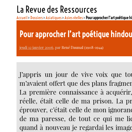
La Revue des Ressources
Accueil
>
Dossiers
>
Asiatiques
>
Asies réelles
>
Pour approcher l’art poétique 
Pour approcher l’art poétique hindo
jeudi 12 janvier 2006
, par
René Daumal (1908-1944)
J’appris un jour de vive voix que to
m’avaient offert que des plans fragmen
La première connaissance à acquérir
réelle, était celle de ma prison. La p
éprouver, c’était celle de mon ignoran
de ma paresse, de tout ce qui me lie
quand à nouveau je regardai les image