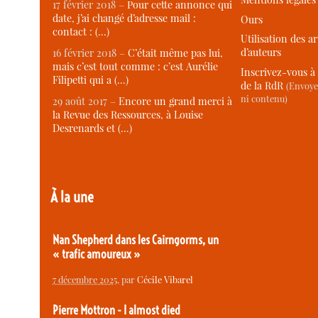
17 février 2018 –
Pour cette annonce qui
date, j’ai changé d’adresse mail :
Ours
contact : (…)
Utilisation des ar
d’auteurs
16 février 2018 –
C’était même pas lui,
mais c’est tout comme : c’est Aurélie
Inscrivez-vous à 
Filipetti qui a (…)
de la RdR
(Envoye
ni contenu)
29 août 2017 –
Encore un grand merci à
la Revue des Ressources, à Louise
Desrenards et (…)
À la une
Nan Shepherd dans les Cairngorms, un
« trafic amoureux »
7 décembre 2025
, par
Cécile Vibarel
Pierre Mottron - I almost died