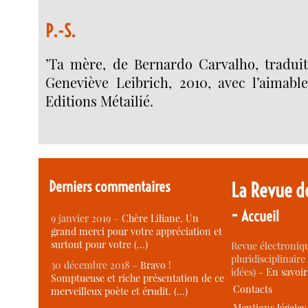
P.-S.
’Ta mère, de Bernardo Carvalho, traduit
Geneviève Leibrich, 2010, avec l’aimable
Editions Métailié.
Derniers commentaires
La Revue d
-
Accueil
9 janvier 2019 –
Chère Liliane, Un
grand merci pour votre appréciation et
surtout pour votre (…)
Revue électroniqu
pluridisciplinaire 
30 décembre 2018 –
Bravo !
idées) -
En savoi
Somptueuse et riche présentation de ce
Contacts
merveilleux poète et érudit. (…)
Mentions légales