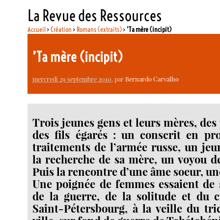
La Revue des Ressources
Accueil
>
Création
>
Romans (extraits)
>
’Ta mère (incipit)
’Ta mère (incipit)
mercredi 29 septembre 2010
, par
Bernardo Carvalho
Trois jeunes gens et leurs mères, des
des fils égarés : un conscrit en pr
traitements de l’armée russe, un je
la recherche de sa mère, un voyou d
Puis la rencontre d’une âme soeur, u
Une poignée de femmes essaient de s
de la guerre, de la solitude et du 
Saint-Pétersbourg, à la veille du tri